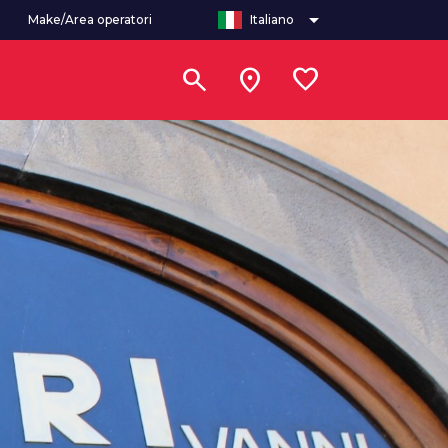
arrow_drop_down
Make/Area operatori
Italiano
search
location_on
favorite