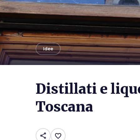
arrow_back
Idee
Distillati e liqu
Toscana
share
favorite_border