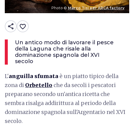
Photo ©
Marco Tisi per ARCA factory
share
favorite_border
Un antico modo di lavorare il pesce
della Laguna che risale alla
dominazione spagnola del XVI
secolo
L'
anguilla sfumata
è un piatto tipico della
zona di
Orbetello
che da secoli i pescatori
preparano secondo un'antica ricetta che
sembra risalga addirittura al periodo della
dominazione spagnola sull'Argentario nel XVI
secolo.