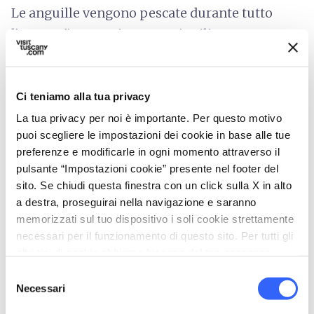
Le anguille vengono pescate durante tutto
l'anno. D'inverno i pescatori utilizzano
strutture fisse, chiamate “
Tesi
”, che
ostruiscono il transito della anguille, dalla
costa al centro della laguna, facendole confluire
Ci teniamo alla tua privacy
all’interno dei martavelli (o nasse), mentre
La tua privacy per noi è importante. Per questo motivo
puoi scegliere le impostazioni dei cookie in base alle tue
durante l’estate adoperano i “
Crocioni
”,
preferenze e modificarle in ogni momento attraverso il
strutture movibili, nelle zone che il pescatore
pulsante “Impostazioni cookie” presente nel footer del
sceglie, considerando le condizioni
sito. Se chiudi questa finestra con un click sulla X in alto
dell’ambiente lagunare.
a destra, proseguirai nella navigazione e saranno
memorizzati sul tuo dispositivo i soli cookie strettamente
L'anguilla sfumata è perfetta anche per
necessari per il funzionamento di questo sito. Per tutti gli
preparare un gustoso
sugo per gli spaghetti
.
altri tipi di cookie abbiamo bisogno del tuo consenso.
Selezione
Necessari
del
category
Categoria
consenso