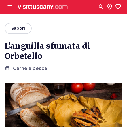
Vai al contenuto principale
search
location_on
favorite
menu
arrow_back
Sapori
L'anguilla sfumata di
Orbetello
database
Carne e pesce