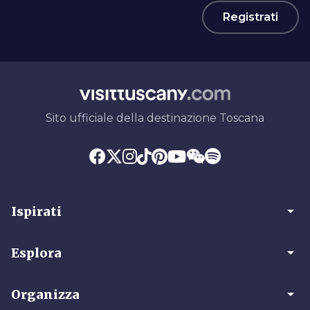
Registrati
Sito ufficiale della destinazione Toscana
arrow_drop_down
Ispirati
arrow_drop_down
Esplora
arrow_drop_down
Organizza