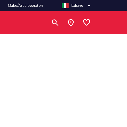
arrow_drop_down
Make/Area operatori
Italiano
search
location_on
favorite