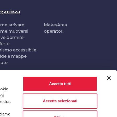
ganizza
me arrivare
Make/Area
me muoversi
operatori
ve dormire
ferte
rismo accessibile
ide e mappe
lute
Accetta tutti
Realizzato e gestito da
In collaborazione con
ookie
oni
Accetta selezionati
destra,
bbiamo