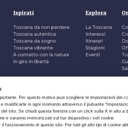
Ispirati
Esplora
Or
Toscana da non perdere
La Toscana
Co
Toscana autentica
Interessi
Co
Toscana da sogno
Itinerari
Do
Toscana vibrante
Stagioni
Of
A contatto con la natura
Eventi
Tu
In giro in libertà
Gu
Sa
y
mportante. Per questo motivo puoi scegliere le impostazioni dei c
e e modificarle in ogni momento attraverso il pulsante “Impostazi
del sito. Se chiudi questa finestra con un click sulla X in alto a 
ne e saranno memorizzati sul tuo dispositivo i soli cookie
l funzionamento di questo sito. Per tutti gli altri tipi di cookie a