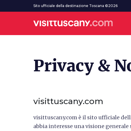
Vai al contenuto principale
Sito ufficiale della destinazione Toscana ©2026
Privacy & No
visittuscany.com
visittuscany.com è il sito ufficiale d
abbia interesse una visione generale s