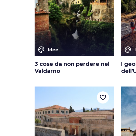
color_lens
color_lens
Idee
3 cose da non perdere nel
I geo
Valdarno
dell
favorite_border