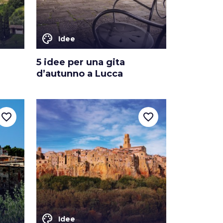
color_lens
Idee
5 idee per una gita
d’autunno a Lucca
favorite_border
favorite_border
color_lens
Idee