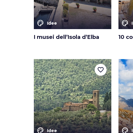
color_lens
color_lens
Idee
I musei dell’Isola d’Elba
10 co
favorite_border
color_lens
color_lens
Idee