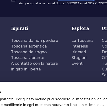
dati personali ai sensi del D.Lgs. 196/2003 e del GDPR 679/20
Ispirati
Esplora
Or
Toscana da non perdere
La Toscana
Co
Toscana autentica
Interessi
Co
Toscana da sogno
Itinerari
Do
Toscana vibrante
Stagioni
Of
A contatto con la natura
Eventi
Tu
In giro in libertà
Gu
Sa
y
mportante. Per questo motivo puoi scegliere le impostazioni dei c
e e modificarle in ogni momento attraverso il pulsante “Impostazi