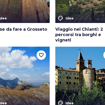
color_lens
Idee
Idee
se da fare a Grosseto
Viaggio nel Chianti: 2
percorsi tra borghi e
vigneti
favorite_border
color_lens
Idee
Idee