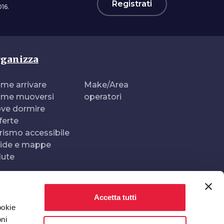
Registrati
16.
ganizza
me arrivare
Make/Area
me muoversi
operatori
ve dormire
ferte
rismo accessibile
ide e mappe
lute
Accetta tutti
Realizzato e gestito da
In collaborazione con
ookie
oni