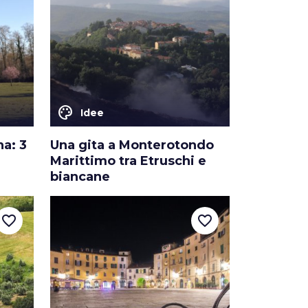
color_lens
Idee
na: 3
Una gita a Monterotondo
Marittimo tra Etruschi e
biancane
favorite_border
favorite_border