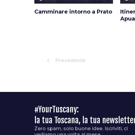
Camminare intorno a Prato
Itine
Apua
chevron_left
Precedente
#YourTuscany:
la tua Toscana, la tua newslette
Zero spam, solo buone idee. Iscriviti, ci
vediamo una volta al mese.