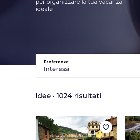
per organizzare la tua vacanza
ideale
Preferenze
Idee • 1024 risultati
favorite_border