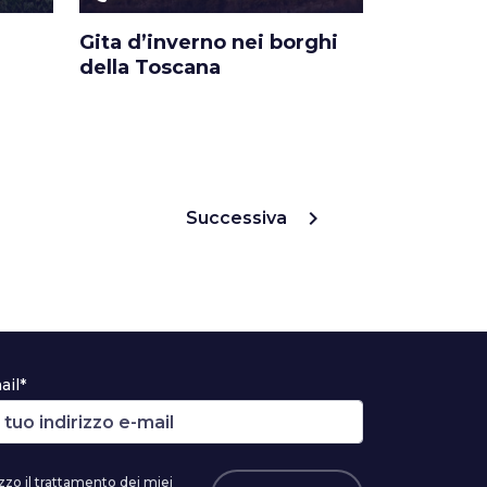
Gita d’inverno nei borghi
a
della Toscana
chevron_right
Successiva
ail*
zzo il trattamento dei miei