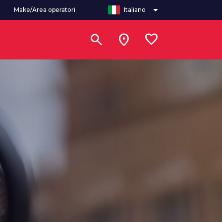
arrow_drop_down
Make/Area operatori
Italiano
search
location_on
favorite