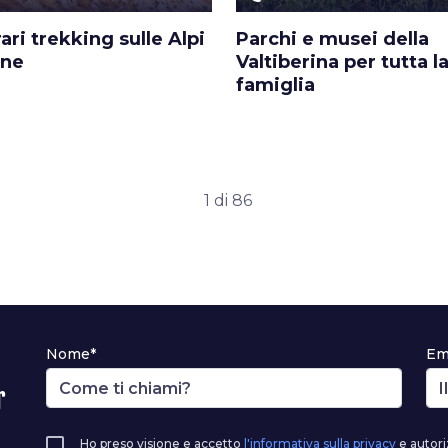
rari trekking sulle Alpi
Parchi e musei della
ne
Valtiberina per tutta l
famiglia
1 di 86
Nome*
Em
r
Ho preso visione e accetto
l'informativa sulla privacy
e autori