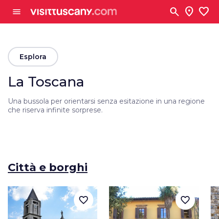
Vai al contenuto principale
search
location_on
favorite
menu
arrow_back
Esplora
La Toscana
Una bussola per orientarsi senza esitazione in una regione
che riserva infinite sorprese.
Città e borghi
favorite_border
favorite_border