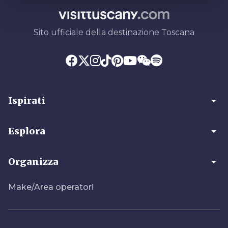
Sito ufficiale della destinazione Toscana
arrow_drop_down
Ispirati
arrow_drop_down
Esplora
arrow_drop_down
Organizza
Make/Area operatori