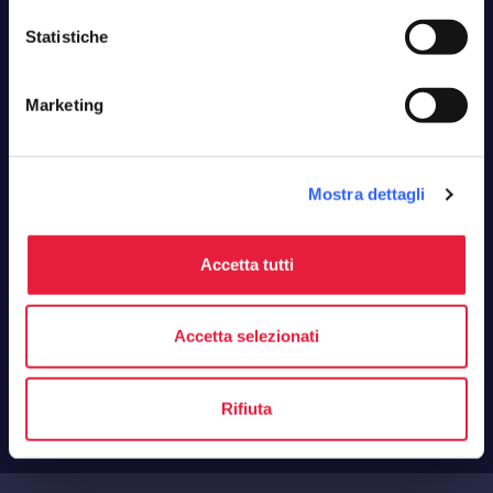
la tua Toscana, la tua newsletter
Statistiche
Zero spam, solo buone idee. Iscriviti, ci vediamo
una volta al mese.
Marketing
Nome*
Mostra dettagli
Email*
Accetta tutti
Ho preso visione e accetto
l'informativa sulla privacy
e
autorizzo il trattamento dei miei dati personali ai sensi del
Accetta selezionati
D.Lgs. 196/2003 e del GDPR 679/2016.
Registrati
Rifiuta