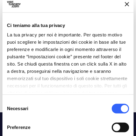
Paesaggi
Ci teniamo alla tua privacy
La tua privacy per noi è importante. Per questo motivo
puoi scegliere le impostazioni dei cookie in base alle tue
preferenze e modificarle in ogni momento attraverso il
pulsante “Impostazioni cookie” presente nel footer del
sito. Se chiudi questa finestra con un click sulla X in alto
a destra, proseguirai nella navigazione e saranno
Città d'arte
Campagna
M
memorizzati sul tuo dispositivo i soli cookie strettamente
necessari per il funzionamento di questo sito. Per tutti gli
altri tipi di cookie abbiamo bisogno del tuo consenso.
Selezione
Necessari
del
consenso
Preferenze
#YourTuscany: