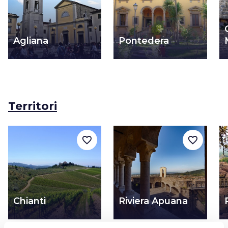
Agliana
Pontedera
Territori
favorite_border
favorite_border
Chianti
Riviera Apuana