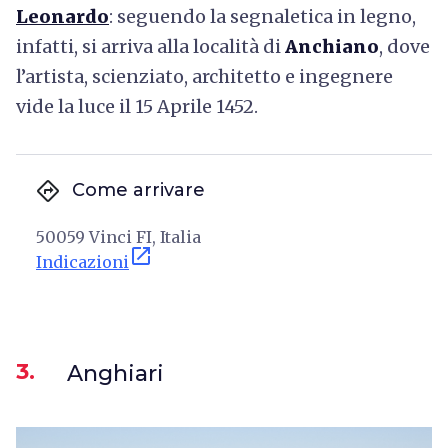
Leonardo
: seguendo la segnaletica in legno,
infatti, si arriva alla località di
Anchiano
, dove
l’artista, scienziato, architetto e ingegnere
vide la luce il 15 Aprile 1452.
directions
Come arrivare
50059 Vinci FI, Italia
open_in_new
Indicazioni
3.
Anghiari