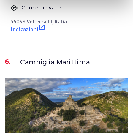
directions
Come arrivare
56048 Volterra PI, Italia
open_in_new
Indicazioni
6.
Campiglia Marittima