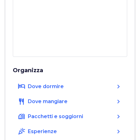
Organizza
hotel
chevron_right
Dove dormire
restaurant
chevron_right
Dove mangiare
holiday_village
chevron_right
Pacchetti e soggiorni
celebration
chevron_right
Esperienze