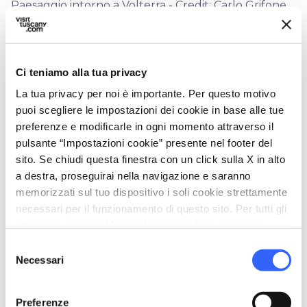
Paesaggio intorno a Volterra - Credit:
Carlo Grifone
Rinomata per l’
alabastro
,
Volterra
, è un
borgo edificato su una collina: con la sua
Ci teniamo alla tua privacy
doppia cinta muraria
, quella etrusca e quella
La tua privacy per noi è importante. Per questo motivo
duecentesca, è una città dall’aspetto
puoi scegliere le impostazioni dei cookie in base alle tue
preferenze e modificarle in ogni momento attraverso il
medievale dove è ancora possibile vivere
pulsante “Impostazioni cookie” presente nel footer del
l’atmosfera di una volta.
sito. Se chiudi questa finestra con un click sulla X in alto
Le porte antiche, l’
acropoli
etrusca, il
teatro
a destra, proseguirai nella navigazione e saranno
romano
e i palazzi medievali con le
torri
memorizzati sul tuo dispositivo i soli cookie strettamente
necessari per il funzionamento di questo sito. Per tutti gli
merlate
sono solo alcune delle attrazioni
altri tipi di cookie abbiamo bisogno del tuo consenso.
della città: tutto intorno il paesaggio della
Selezione
Valdicecina
, affascinante e selvaggio,
Necessari
del
caratterizzato da una natura aspra ma fertile.
consenso
Per chi ama camminare, da Volterra si può
Preferenze