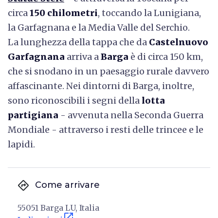
circa
150 chilometri
, toccando la Lunigiana,
la Garfagnana e la Media Valle del Serchio.
La lunghezza della tappa che da
Castelnuovo
Garfagnana
arriva a
Barga
è di circa 150 km,
che si snodano in un paesaggio rurale davvero
affascinante. Nei dintorni di Barga, inoltre,
sono riconoscibili i segni della
lotta
partigiana
- avvenuta nella Seconda Guerra
Mondiale - attraverso i resti delle trincee e le
lapidi.
directions
Come arrivare
55051 Barga LU, Italia
open_in_new