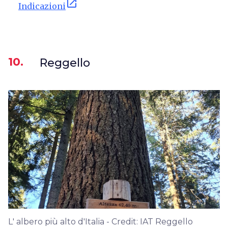
open_in_new
Indicazioni
10.
Reggello
L' albero più alto d'Italia - Credit: IAT Reggello