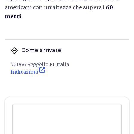
americani con un'altezza che supera i
60
metri
.
directions
Come arrivare
50066 Reggello FI, Italia
open_in_new
Indicazioni