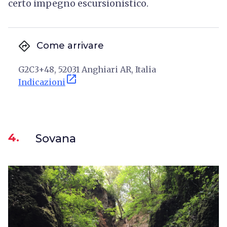
certo impegno escursionistico.
directions
Come arrivare
G2C3+48, 52031 Anghiari AR, Italia
open_in_new
Indicazioni
4.
Sovana