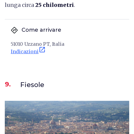
lunga circa
25 chilometri
.
directions
Come arrivare
51010 Uzzano PT, Italia
open_in_new
Indicazioni
9.
Fiesole