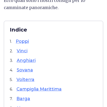
Ecco quali sono i nostri consigli per 10
camminate panoramiche.
Indice
Poppi
1.
Vinci
2.
Anghiari
3.
Sovana
4.
Volterra
5.
Campiglia Marittima
6.
Barga
7.