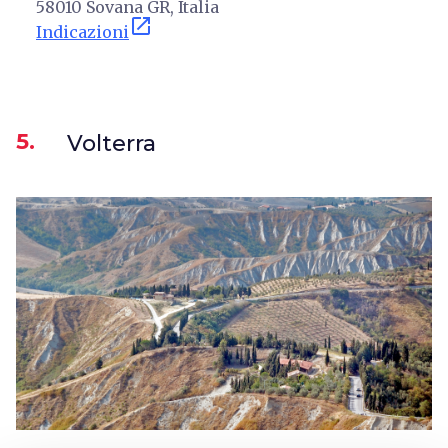
58010 Sovana GR, Italia
open_in_new
Indicazioni
5.
Volterra