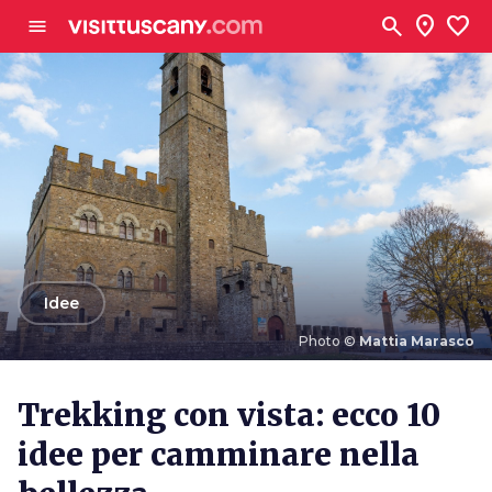
Vai al contenuto principale
search
location_on
favorite
menu
arrow_back
Idee
Photo ©
Mattia Marasco
Photo ©
Mattia Marasco
Trekking con vista: ecco 10
idee per camminare nella