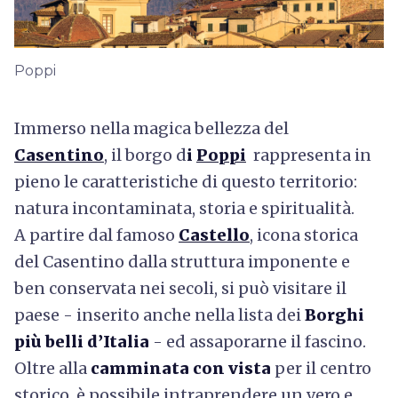
Poppi
Immerso nella magica bellezza del
Casentino
,
il borgo d
i
Poppi
rappresenta in
pieno le caratteristiche di questo territorio:
natura incontaminata, storia e spiritualità.
A partire dal famoso
Castello
, icona storica
del Casentino dalla struttura imponente e
ben conservata nei secoli, si può visitare il
paese - inserito anche nella lista dei
Borghi
più belli d’Italia
- ed assaporarne il fascino.
Oltre alla
camminata con vista
per il centro
storico, è possibile intraprendere un vero e