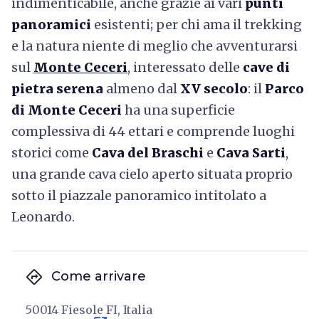
indimenticabile, anche grazie ai vari
punti
panoramici
esistenti; per chi ama il trekking
e la natura niente di meglio che avventurarsi
sul
Monte Ceceri
, interessato delle
cave di
pietra serena
almeno dal
XV secolo
: il
Parco
di Monte Ceceri
ha una superficie
complessiva di 44 ettari e comprende luoghi
storici come
Cava del Braschi
e
Cava Sarti
,
una grande cava cielo aperto situata proprio
sotto il piazzale panoramico intitolato a
Leonardo.
directions
Come arrivare
50014 Fiesole FI, Italia