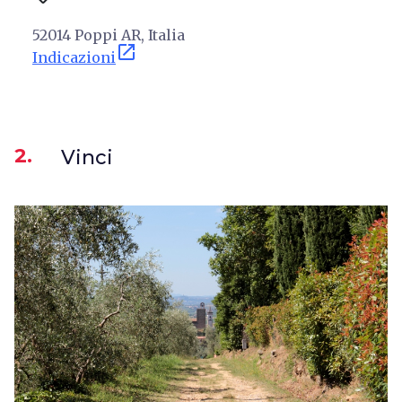
52014 Poppi AR, Italia
open_in_new
Indicazioni
2.
Vinci