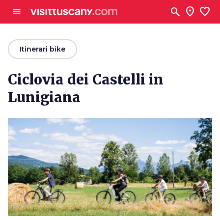
Vai al contenuto principale
search
location_on
favorite
menu
arrow_back
Itinerari bike
Ciclovia dei Castelli in
Lunigiana