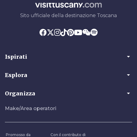
Sito ufficiale della destinazione Toscana
arrow_drop_down
Ispirati
arrow_drop_down
Esplora
arrow_drop_down
Organizza
Make/Area operatori
Promosso da
Con il contributo di