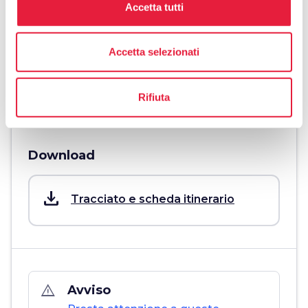
Accetta tutti
Difficoltà tecnica
Facile
Accetta selezionati
info
Più informazioni
Rifiuta
Download
save_alt
Tracciato e scheda itinerario
warning_amber
Avviso