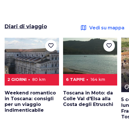
Diari di viaggio
map
Vedi su mappa
favorite_border
favorite_border
2 GIORNI
80 km
6 TAPPE
164 km
color_le
Weekend romantico
Toscana in Moto: da
in Toscana: consigli
Colle Val d'Elsa alla
5 
per un viaggio
Costa degli Etruschi
lun
indimenticabile
Fr
To