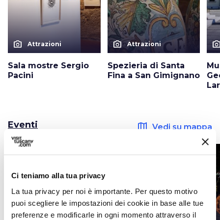
photo_camera
photo_camera
photo_cam
Attrazioni
Attrazioni
Sala mostre Sergio
Spezieria di Santa
Mu
Pacini
Fina a San Gimignano
Ge
La
Eventi
map
Vedi su mappa
favorite_border
favorite_border
Ci teniamo alla tua privacy
La tua privacy per noi è importante. Per questo motivo
puoi scegliere le impostazioni dei cookie in base alle tue
preferenze e modificarle in ogni momento attraverso il