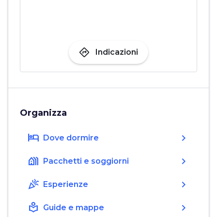
directions
Indicazioni
Organizza
hotel
chevron_right
Dove dormire
holiday_village
chevron_right
Pacchetti e soggiorni
celebration
chevron_right
Esperienze
local_library
chevron_right
Guide e mappe