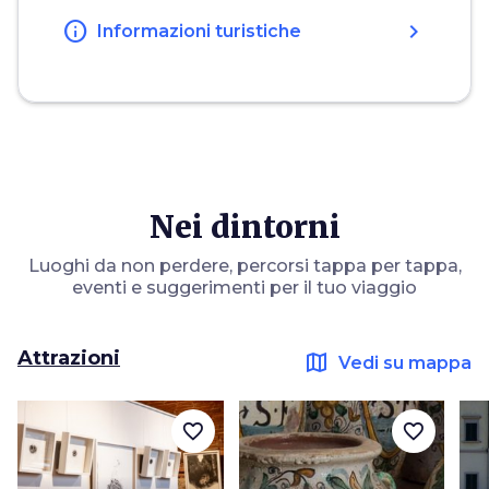
info
chevron_right
Informazioni turistiche
Nei dintorni
Luoghi da non perdere, percorsi tappa per tappa,
eventi e suggerimenti per il tuo viaggio
Attrazioni
map
Vedi su mappa
favorite_border
favorite_border