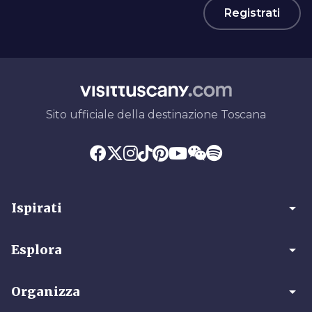
Registrati
Sito ufficiale della destinazione Toscana
arrow_drop_down
Ispirati
arrow_drop_down
Esplora
arrow_drop_down
Organizza