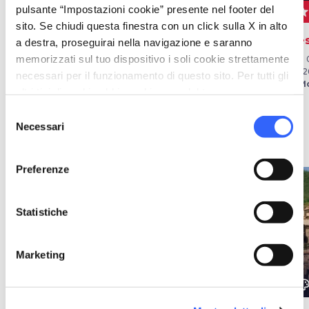
CONVEGNI E
pulsante “Impostazioni cookie” presente nel footer del
local_play
school
sta
TEATRO
CONGRESSI
sito. Se chiudi questa finestra con un click sulla X in alto
Lu Santo Jullare
I martedì di Abbadia
Fes
a destra, proseguirai nella navigazione e saranno
Francesco
memorizzati sul tuo dispositivo i soli cookie strettamente
Dal 07 ago 2026 al 25 ago
Dal 
2026
202
Il 08 ago 2026
necessari per il funzionamento di questo sito. Per tutti gli
a Monteriggioni
a M
a Monteriggioni
altri tipi di cookie abbiamo bisogno del tuo consenso.
Selezione
Necessari
del
Idee
map
Vedi su mappa
consenso
Preferenze
favorite_border
favorite_border
Statistiche
Marketing
color_lens
color_lens
color_le
Idee
Idee