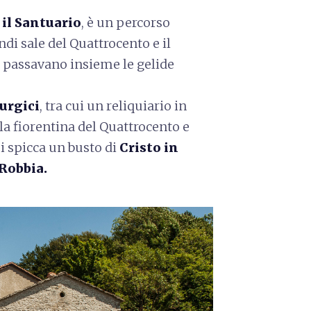
 il Santuario
, è un percorso
andi sale del Quattrocento e il
i passavano insieme le gelide
turgici
, tra cui un reliquiario in
la fiorentina del Quattrocento e
ui spicca un busto di
Cristo in
Robbia.