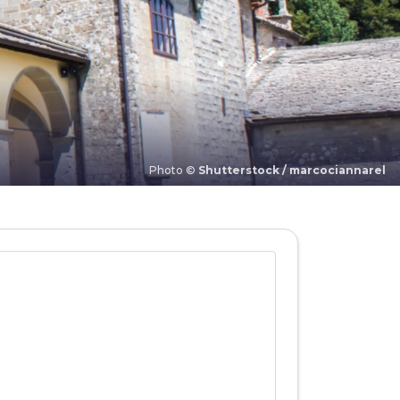
Photo ©
Shutterstock / marcociannarel