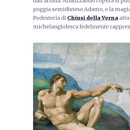
dall’artista. Analizzando l’opera si può
poggia semidisteso Adamo, e la magi
Podesteria di
Chiusi della Verna
attu
michelangiolesca fedelmente rapprese