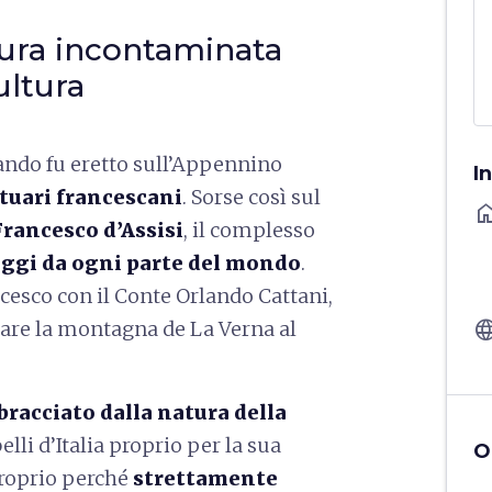
tura incontaminata
ultura
ndo fu eretto sull’Appennino
I
tuari francescani
. Sorse così sul
ho
Francesco d’Assisi
, il complesso
aggi da ogni parte del mondo
.
cesco con il Conte Orlando Cattani,
langu
nare la montagna de La Verna al
bracciato dalla natura della
belli d’Italia proprio per la sua
O
proprio perché
strettamente