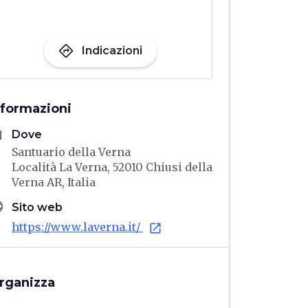
directions
Indicazioni
nformazioni
me
Dove
Santuario della Verna
Località La Verna, 52010 Chiusi della
Verna AR, Italia
age
Sito web
https://www.laverna.it/
open_in_new
rganizza