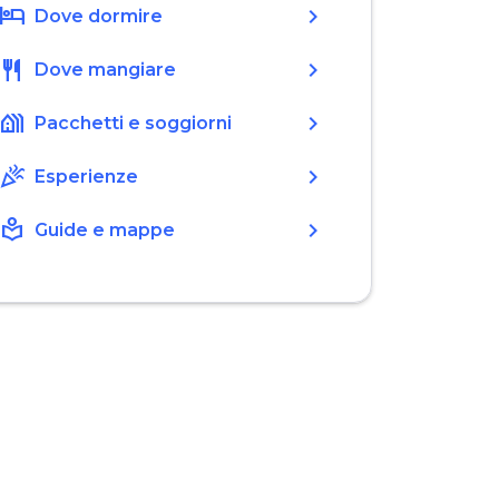
hotel
chevron_right
Dove dormire
restaurant
chevron_right
Dove mangiare
holiday_village
chevron_right
Pacchetti e soggiorni
celebration
chevron_right
Esperienze
local_library
chevron_right
Guide e mappe