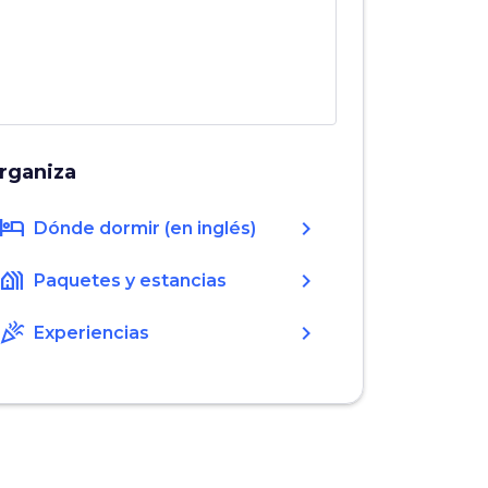
rganiza
hotel
chevron_right
Dónde dormir (en inglés)
holiday_village
chevron_right
Paquetes y estancias
celebration
chevron_right
Experiencias