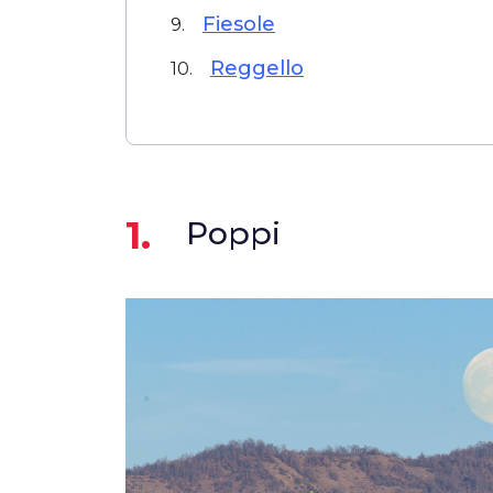
Fiesole
9.
Reggello
10.
1.
Poppi