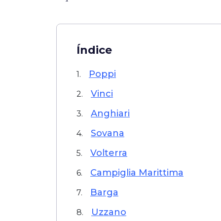
Índice
Poppi
1.
Vinci
2.
Anghiari
3.
Sovana
4.
Volterra
5.
Campiglia Marittima
6.
Barga
7.
Uzzano
8.