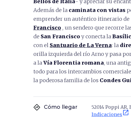
Bellos de Italia
- y apreciar su encant
Además de la
caminata con vistas
po
emprender un auténtico itinerario de
Francisco
, un sendero que recorre l
de
San Francisco
y conecta la
Basíli
con el
Santuario de La Verna
: la
dire
orilla izquierda del río Arno y pasa p
a la
Vía Florentia romana
, una anti
todo para los intercambios comerciale
la poderosa familia de los
Condes Gu
directions
Cómo llegar
52014 Poppi AR, I
open_in_new
Indicaciones