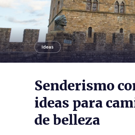
arrow_back
Ideas
Photo ©
Mattia Marasco
Senderismo con
ideas para cam
de belleza