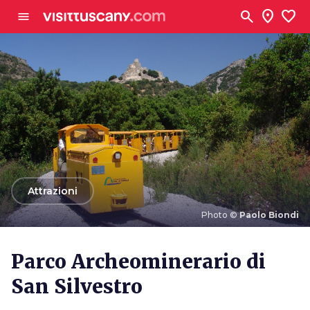
Vai al contenuto principale
search
location_on
favorite
menu
arrow_back
Attrazioni
Photo ©
Paolo Biondi
Photo ©
Paolo Biondi
Parco Archeominerario di
San Silvestro