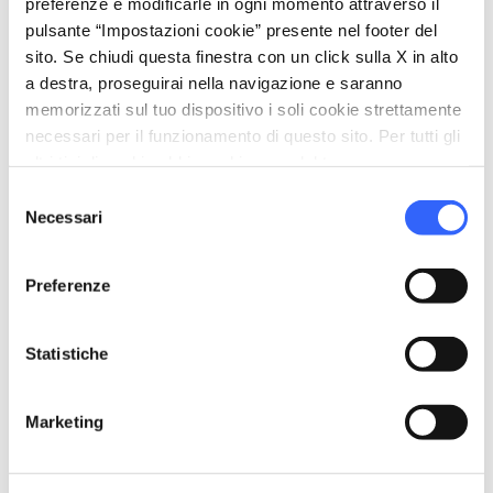
preferenze e modificarle in ogni momento attraverso il
pulsante “Impostazioni cookie” presente nel footer del
sito. Se chiudi questa finestra con un click sulla X in alto
a destra, proseguirai nella navigazione e saranno
memorizzati sul tuo dispositivo i soli cookie strettamente
necessari per il funzionamento di questo sito. Per tutti gli
altri tipi di cookie abbiamo bisogno del tuo consenso.
Selezione
Necessari
del
directions
Indicazioni
consenso
Preferenze
Informazioni
Statistiche
home
Dove
Campiglia Marittima
Via di S. Vincenzo, 34, 57021 Campiglia
Marketing
Marittima LI, Italy
language
Sito web