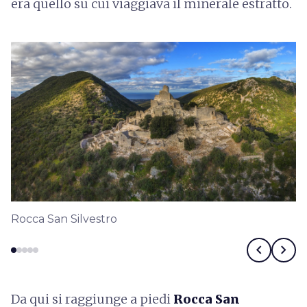
era quello su cui viaggiava il minerale estratto.
Rocca San Silvestro
chevron_left
chevron_right
Da qui si raggiunge a piedi
Rocca San