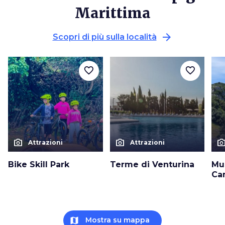
Marittima
arrow_forward
Scopri di più sulla località
favorite_border
favorite_border
photo_camera
photo_camera
photo_cam
Attrazioni
Attrazioni
Bike Skill Park
Terme di Venturina
Mu
Ca
map
Mostra su mappa