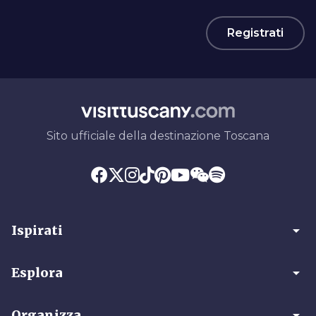
Registrati
Sito ufficiale della destinazione Toscana
arrow_drop_down
Ispirati
arrow_drop_down
Esplora
arrow_drop_down
Organizza