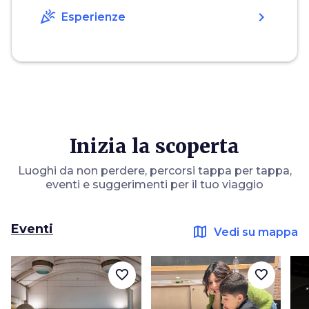
celebration
chevron_right
Esperienze
Inizia la scoperta
Luoghi da non perdere, percorsi tappa per tappa,
eventi e suggerimenti per il tuo viaggio
Eventi
map
Vedi su mappa
favorite_border
favorite_border