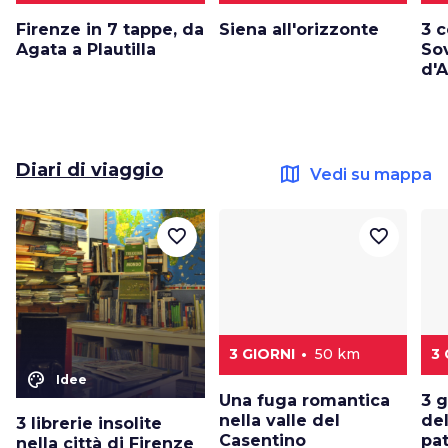
Firenze in 7 tappe, da
Siena all'orizzonte
3 c
Agata a Plautilla
Sov
d'A
Diari di viaggio
map
Vedi su mappa
favorite_border
favorite_border
3 GIORNI
50 km
3 
color_lens
Idee
Una fuga romantica
3 g
nella valle del
del
3 librerie insolite
Casentino
pat
nella città di Firenze