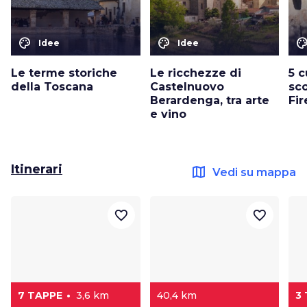
color_lens
color_lens
color_le
Idee
Idee
Le terme storiche
Le ricchezze di
5 c
della Toscana
Castelnuovo
sco
Berardenga, tra arte
Fi
e vino
Itinerari
map
Vedi su mappa
favorite_border
favorite_border
7 TAPPE
3,6 km
40,4 km
3