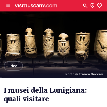
Vai al contenuto principale
search
location_on
favorite
menu
arrow_back
Idee
Photo ©
Franco Beccari
Photo ©
Franco Beccari
I musei della Lunigiana:
quali visitare