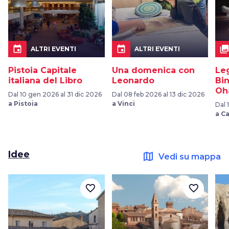
event
event
collection
ALTRI EVENTI
ALTRI EVENTI
Pistoia Capitale
Una domenica con
Le
italiana del Libro
Leonardo
Bi
Oh
Dal 10 gen 2026 al 31 dic 2026
Dal 08 feb 2026 al 13 dic 2026
a Pistoia
a Vinci
Dal 
a C
Idee
map
Vedi su mappa
favorite_border
favorite_border