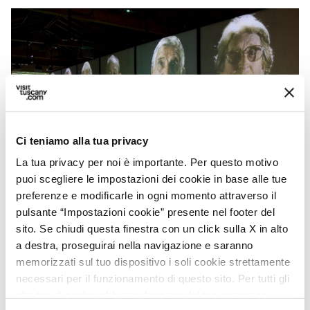
Ci teniamo alla tua privacy
La tua privacy per noi è importante. Per questo motivo
puoi scegliere le impostazioni dei cookie in base alle tue
Museo Audiovisivo della Resistenza - Credit: Museo
preferenze e modificarle in ogni momento attraverso il
Audiovisivo della Resistenza
pulsante “Impostazioni cookie” presente nel footer del
sito. Se chiudi questa finestra con un click sulla X in alto
Museo Etnografico della Lunigiana
a destra, proseguirai nella navigazione e saranno
memorizzati sul tuo dispositivo i soli cookie strettamente
(Villafranca in Lunigiana)
necessari per il funzionamento di questo sito. Per tutti gli
La tradizione contadina e pastorale della
altri tipi di cookie abbiamo bisogno del tuo consenso.
Lunigiana sapientemente allestita e