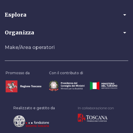
arrow_drop_down
Esplora
arrow_drop_down
Organizza
Make/Area operatori
Promosso da
Con il contributo di
Realizzato e gestito da
In collaborazione con