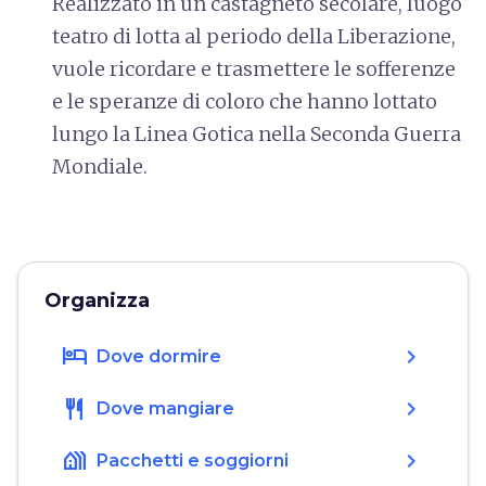
Realizzato in un castagneto secolare, luogo
teatro di lotta al periodo della Liberazione,
vuole ricordare e trasmettere le sofferenze
e le speranze di coloro che hanno lottato
lungo la Linea Gotica nella Seconda Guerra
Mondiale.
Organizza
hotel
chevron_right
Dove dormire
restaurant
chevron_right
Dove mangiare
holiday_village
chevron_right
Pacchetti e soggiorni