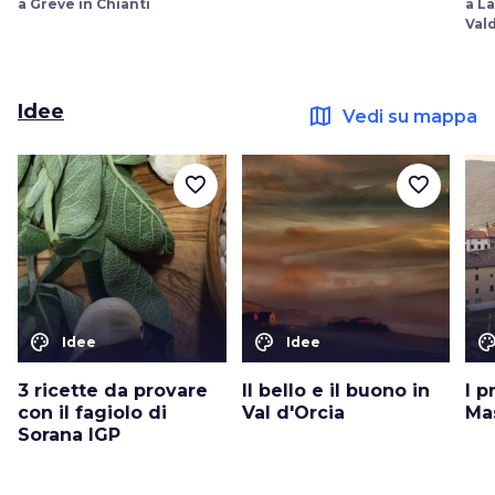
a Greve in Chianti
a L
Val
Idee
map
Vedi su mappa
favorite_border
favorite_border
color_lens
color_lens
color_le
Idee
Idee
3 ricette da provare
Il bello e il buono in
I p
con il fagiolo di
Val d'Orcia
Ma
Sorana IGP