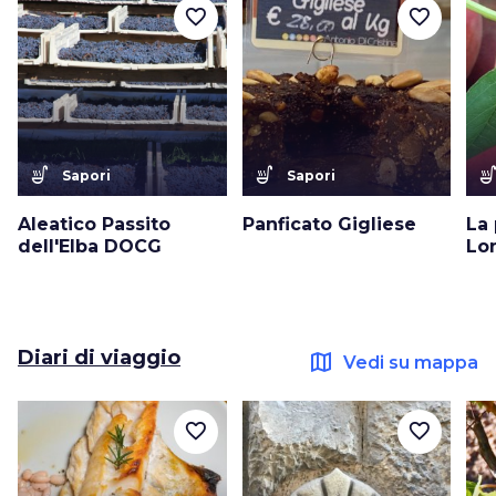
favorite_border
favorite_border
soup_kitchen
soup_kitchen
soup_kitc
Sapori
Sapori
Aleatico Passito
Panficato Gigliese
La 
dell'Elba DOCG
Lo
Diari di viaggio
map
Vedi su mappa
favorite_border
favorite_border