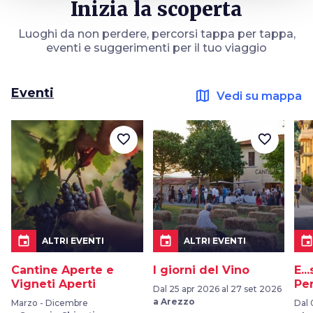
Inizia la scoperta
Luoghi da non perdere, percorsi tappa per tappa,
eventi e suggerimenti per il tuo viaggio
Eventi
map
Vedi su mappa
favorite_border
favorite_border
event
event
even
ALTRI EVENTI
ALTRI EVENTI
Cantine Aperte e
I giorni del Vino
E..
Vigneti Aperti
Pe
Dal 25 apr 2026 al 27 set 2026
a Arezzo
Marzo - Dicembre
Dal 