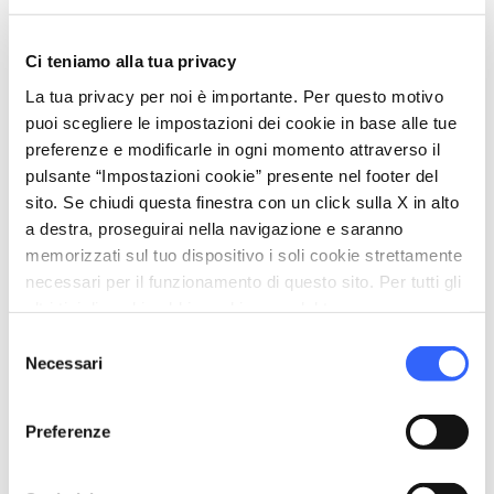
fatta di uova, zucchero e farina, definita come
uno "speciale trastullo" dal gastronomo
Ci teniamo alla tua privacy
Pellegrino Artusi. "Trastullarsi", in toscano,
La tua privacy per noi è importante. Per questo motivo
vuol dire giocherellare: il brigidino infatti è uno
puoi scegliere le impostazioni dei cookie in base alle tue
di quei dolci che si può gustare anche
preferenze e modificarle in ogni momento attraverso il
passeggiando, mentre si fanno due chiacchiere
pulsante “Impostazioni cookie” presente nel footer del
sito. Se chiudi questa finestra con un click sulla X in alto
con gli amici o la famiglia, godendo
a destra, proseguirai nella navigazione e saranno
dell’atmosfera festosa del paese.
memorizzati sul tuo dispositivo i soli cookie strettamente
necessari per il funzionamento di questo sito. Per tutti gli
altri tipi di cookie abbiamo bisogno del tuo consenso.
Dolci produzioni che possono essere anche un
Selezione
gradito souvenir di viaggio, una saporita
Necessari
del
cartolina della Valdinievole, un assaggio per
consenso
ricordarsi di tornare e stuzzicare la memoria
Preferenze
del palato. Viaggiare è anche questo.