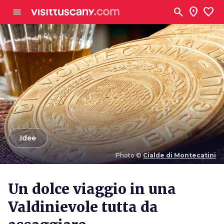
Vai al contenuto principale
search
location_on
favorite
menu
arrow_back
Idee
Photo ©
Cialde di Montecatini
Photo ©
Cialde di Montecatini
Un dolce viaggio in una
Valdinievole tutta da