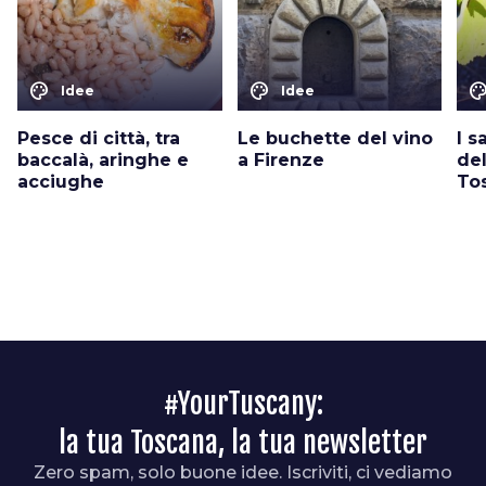
color_lens
color_lens
color_le
Idee
Idee
Pesce di città, tra
Le buchette del vino
I s
baccalà, aringhe e
a Firenze
del
acciughe
To
#YourTuscany:
la tua Toscana, la tua newsletter
Zero spam, solo buone idee. Iscriviti, ci vediamo