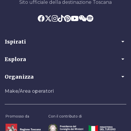
Sito ufficiale della destinazione Toscana
arrow_drop_down
Ispirati
arrow_drop_down
Esplora
arrow_drop_down
Organizza
Make/Area operatori
Promosso da
Con il contributo di