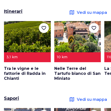
Itinerari
map
Vedi su mappa
favorite_border
favorite_border
3,1 km
10 km
11
Tra le vigne e le
Nelle Terre del
La 
fattorie di Radda in
Tartufo bianco di San
Te
Chianti
Miniato
Sapori
map
Vedi su mappa