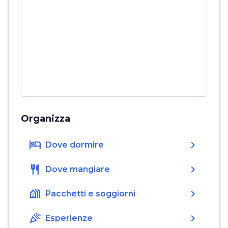
Organizza
hotel
chevron_right
Dove dormire
restaurant
chevron_right
Dove mangiare
holiday_village
chevron_right
Pacchetti e soggiorni
celebration
chevron_right
Esperienze