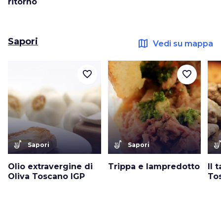
ritorno
Sapori
map
Vedi su mappa
favorite_border
favorite_border
soup_kitchen
soup_kitchen
soup_kitc
Sapori
Sapori
Olio extravergine di
Trippa e lampredotto
Il 
Oliva Toscano IGP
To