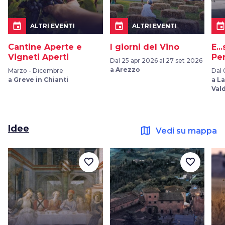
event
event
even
ALTRI EVENTI
ALTRI EVENTI
Cantine Aperte e
I giorni del Vino
E..
Vigneti Aperti
Pe
Dal 25 apr 2026 al 27 set 2026
a Arezzo
Marzo - Dicembre
Dal 
a Greve in Chianti
a L
Val
Idee
map
Vedi su mappa
favorite_border
favorite_border