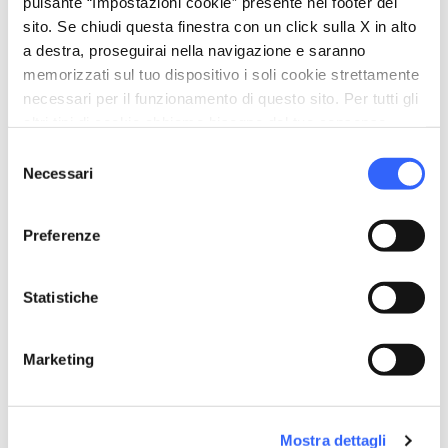
pulsante “Impostazioni cookie” presente nel footer del
sito. Se chiudi questa finestra con un click sulla X in alto
a destra, proseguirai nella navigazione e saranno
memorizzati sul tuo dispositivo i soli cookie strettamente
necessari per il funzionamento di questo sito. Per tutti gli
altri tipi di cookie abbiamo bisogno del tuo consenso.
Selezione
Necessari
del
consenso
Pan di ramerino - Credit: Claudia Ciabattini
Preferenze
Il
pan di ramerino
è un dolce
fiorentino
che
Statistiche
viene preparato tradizionalmente nel periodo
della
quaresima
.
È una
pagnotta soffice
e dolce con un
Marketing
impasto di
pane lievitato
caratterizzato
dall’aggiunta di uvetta e rosmarino (ramerino
Mostra dettagli