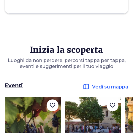
Inizia la scoperta
Luoghi da non perdere, percorsi tappa per tappa,
eventi e suggerimenti per il tuo viaggio
Eventi
map
Vedi su mappa
favorite_border
favorite_border