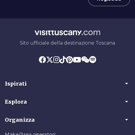
Sito ufficiale della destinazione Toscana
arrow_drop_down
Ispirati
arrow_drop_down
Esplora
arrow_drop_down
Organizza
Make/Area operatori