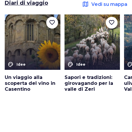
Diari di viaggio
map
Vedi su mappa
favorite_border
favorite_border
color_lens
color_lens
color_le
Idee
Idee
Un viaggio alla
Sapori e tradizioni:
Ca
scoperta del vino in
girovagando per la
uli
Casentino
valle di Zeri
Va