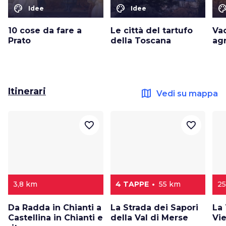
color_lens
color_lens
color_le
Idee
Idee
10 cose da fare a
Le città del tartufo
Va
Prato
della Toscana
ag
Itinerari
map
Vedi su mappa
favorite_border
favorite_border
3,8 km
4 TAPPE
55 km
25
Da Radda in Chianti a
La Strada dei Sapori
La
Castellina in Chianti e
della Val di Merse
Vie