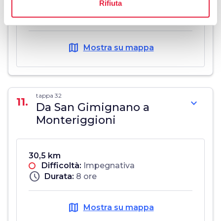
Rifiuta
Difficoltà:
Facile
schedule
Durata:
3 ore
map
Mostra su mappa
tappa 32
11.
expand_more
Da San Gimignano a
Monteriggioni
30,5 km
Difficoltà:
Impegnativa
schedule
Durata:
8 ore
map
Mostra su mappa