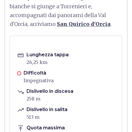
bianche si giunge a Torrenieri e,
accompagnati dai panorami della Val
d'Orcia, arriviamo
San Quirico d'Orcia
.
straighten
Lunghezza tappa
26,25 km
Difficoltà
Impegnativa
trending_down
Dislivello in discesa
258 m
trending_up
Dislivello in salita
513 m
vertical_align_top
Quota massima