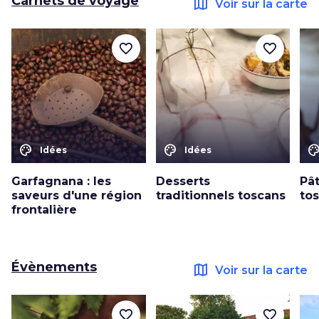
Carnets de voyage
map
Voir sur la carte
favorite_border
favorite_border
color_lens
color_lens
color_le
Idées
Idées
Garfagnana : les
Desserts
Pât
saveurs d'une région
traditionnels toscans
to
frontalière
Évènements
map
Voir sur la carte
favorite_border
favorite_border