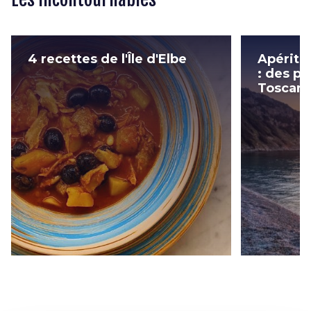
4 recettes de l'Île d'Elbe
Apéritif
: des pl
Toscan