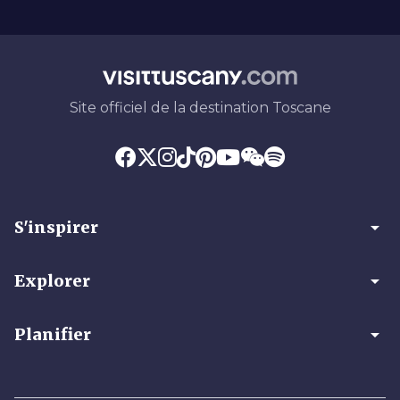
Site officiel de la destination Toscane
arrow_drop_down
S'inspirer
arrow_drop_down
Explorer
arrow_drop_down
Planifier