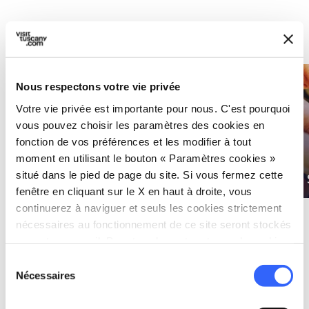
Voir aussi
Nous respectons votre vie privée
Votre vie privée est importante pour nous. C'est pourquoi
vous pouvez choisir les paramètres des cookies en
fonction de vos préférences et les modifier à tout
moment en utilisant le bouton « Paramètres cookies »
Routes du Vin
situé dans le pied de page du site. Si vous fermez cette
et de l’Huile
Recettes
fenêtre en cliquant sur le X en haut à droite, vous
continuerez à naviguer et seuls les cookies strictement
nécessaires au fonctionnement de ce site seront stockés
sur votre appareil. Pour tous les autres types de cookies,
nous avons besoin de votre consentement.
Sélection
Nécessaires
du
La découverte commence
consentement