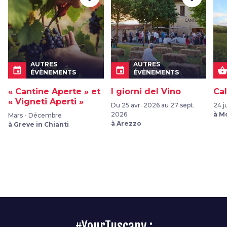
AUTRES
AUTRES
event
event
shopping_bask
ÉVÈNEMENTS
ÉVÈNEMENTS
« Cantine Aperte » et
I giorni del Vino
Cal
« Vigneti Aperti »
Du 25 avr. 2026 au 27 sept.
24 ju
2026
à M
Mars - Décembre
à Arezzo
à Greve in Chianti
#YourTuscany :