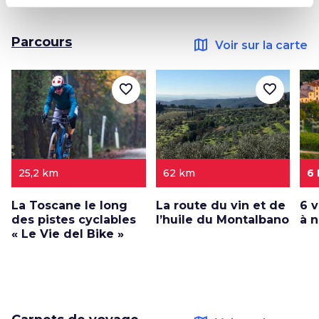
Parcours
map
Voir sur la carte
favorite_border
favorite_border
25,2 km
62 km
6
La Toscane le long
La route du vin et de
6 v
des pistes cyclables
l’huile du Montalbano
à 
« Le Vie del Bike »