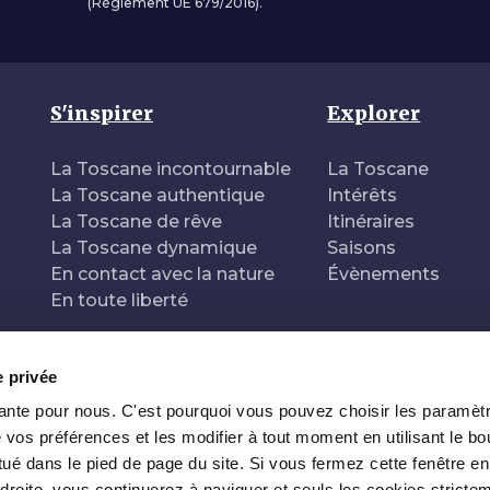
(Règlement UE 679/2016).
S'inspirer
Explorer
La Toscane incontournable
La Toscane
La Toscane authentique
Intérêts
La Toscane de rêve
Itinéraires
La Toscane dynamique
Saisons
En contact avec la nature
Évènements
En toute liberté
e privée
tante pour nous. C'est pourquoi vous pouvez choisir les paramèt
 de
 vos préférences et les modifier à tout moment en utilisant le bo
ué dans le pied de page du site. Si vous fermez cette fenêtre en
 droite, vous continuerez à naviguer et seuls les cookies stricte