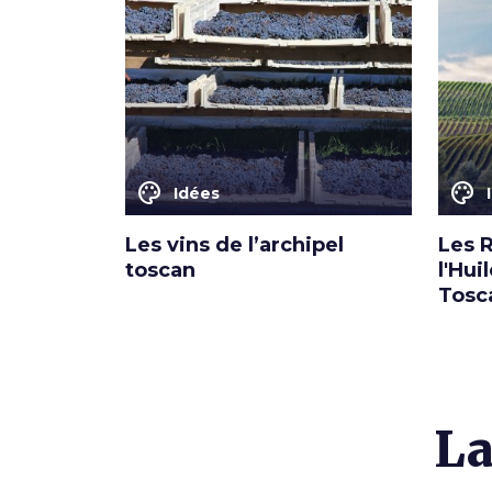
color_lens
color_lens
Idées
Les vins de l’archipel
Les 
toscan
l'Hui
Tosc
La