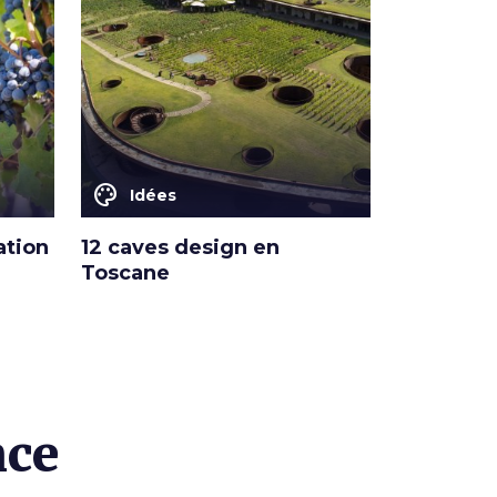
color_lens
Idées
ation
12 caves design en
Toscane
nce