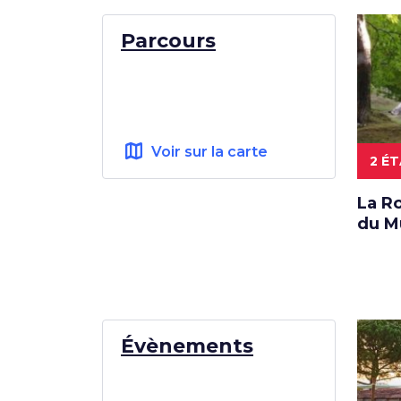
Parcours
map
Voir sur la carte
2 É
La R
du M
Évènements