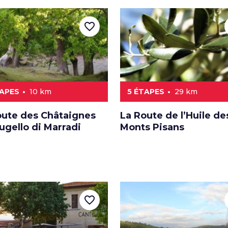
favorite_border
TAPES
10 km
5 ÉTAPES
29 km
oute des Châtaignes
La Route de l’Huile de
ugello di Marradi
Monts Pisans
favorite_border