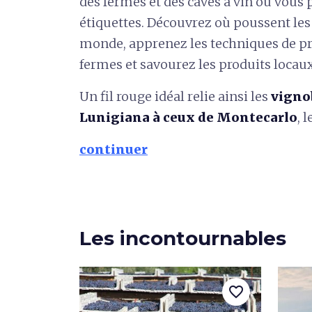
des fermes et des caves à vin où vous
étiquettes. Découvrez où poussent les 
monde, apprenez les techniques de pr
fermes et savourez les produits locaux
Un fil rouge idéal relie ainsi les
vignob
Lunigiana à ceux de Montecarlo
, 
continuer
Les incontournables
favorite_border