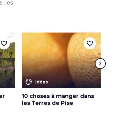
, les
favorite_border
favorite_border
chevron_right
color_lens
color_lens
Idées
Idées
er
10 choses à manger dans
Les Route
les Terres de Pise
l'Huile e
Toscane