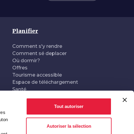
Planifier
Comment s'y rendre
Comment sé deplacer
Où dormir?
Offres
Tourisme accessible
Espace de téléchargement
Santé
Tout autoriser
res
Conçu et géré par
En collaboration avec
uton
Autoriser la sélection
ment