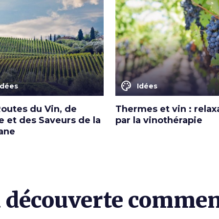
color_lens
Idées
Idées
Routes du Vin, de
Thermes et vin : relax
le et des Saveurs de la
par la vinothérapie
ane
 découverte comme