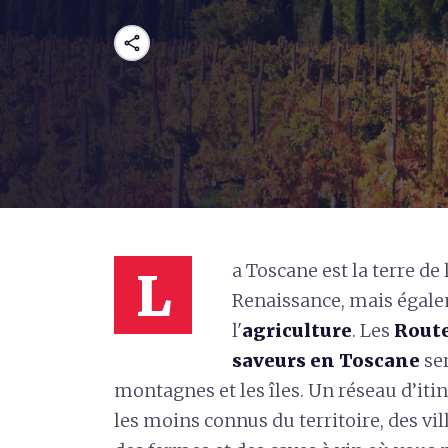
share
a Toscane est la terre de
L
Renaissance, mais égalem
l'
agriculture
.
Les
Route
saveurs en Toscane
ser
montagnes et les îles. Un réseau d’itin
les moins connus du territoire, des vil