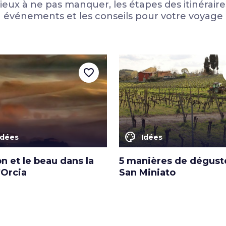
lieux à ne pas manquer, les étapes des itinéraires
événements et les conseils pour votre voyage
favorite_border
color_lens
Idées
Idées
n et le beau dans la
5 manières de dégust
'Orcia
San Miniato