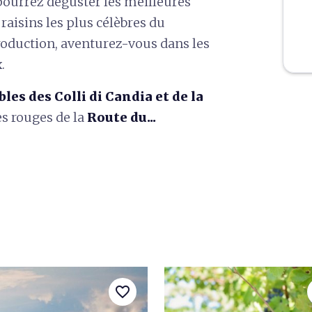
 pourrez déguster les meilleures
raisins les plus célèbres du
oduction, aventurez-vous dans les
.
les des Colli di Candia et de la
les rouges de la
Route du...
favorite_border