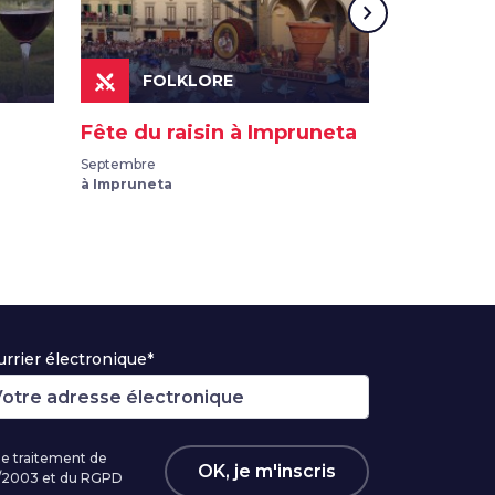
chevron_right
FOLKLORE
FOL
Fête du raisin à Impruneta
Bacco Ar
Septembre
Dernier week
à Impruneta
à Rufina
rrier électronique*
 le traitement de
OK, je m'inscris
96/2003 et du RGPD