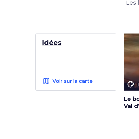
Les 
Idées
map
Voir sur la carte
color_lens
Le bo
Val d