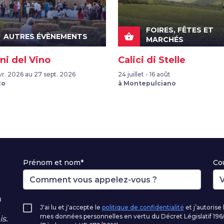
FOIRES, FÊTES ET
shopping_basket
AUTRES ÉVÈNEMENTS
MARCHÉS
rni del Vino
Calici di Stelle
vr. 2026 au 27 sept. 2026
24 juillet - 16 août
zo
à Montepulciano
Prénom et nom*
Cou
à
J'ai lu et j'accepte le
politique de confidentialité
et j’autorise
mes données personnelles en vertu du Décret Législatif 1
s.