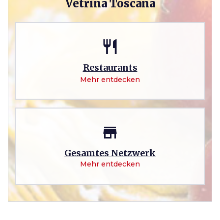
Vetrina Toscana
restaurant
Restaurants
Mehr entdecken
store
Gesamtes Netzwerk
Mehr entdecken