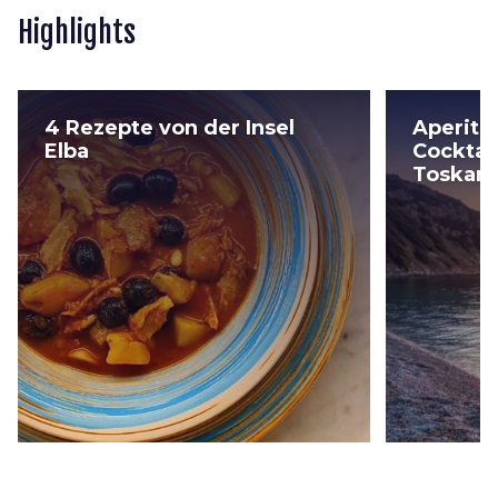
Highlights
4 Rezepte von der Insel
Aperiti
Elba
Cocktail
Toskan