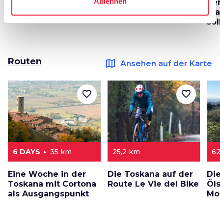
Ablehnen
Toskana
unternehmen kann
Ve
ma
sol
Routen
map
Ansehen auf der Karte
favorite_border
favorite_border
6 DAYS
35 km
25,2 km
6
Eine Woche in der
Die Toskana auf der
Di
Toskana mit Cortona
Route Le Vie del Bike
Öl
als Ausgangspunkt
Mo