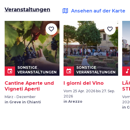
Veranstaltungen
map
Ansehen auf der Karte
favorite_border
favorite_border
SONSTIGE
SONSTIGE
event
event
music_not
VERANSTALTUNGEN
VERANSTALTUNGEN
Cantine Aperte und
I giorni del Vino
LÄ
Vigneti Aperti
ST
Vom 25 Apr. 2026 bis 27. Sep.
2026
März - Dezember
Vom 
in Arezzo
in Greve in Chianti
202
in 