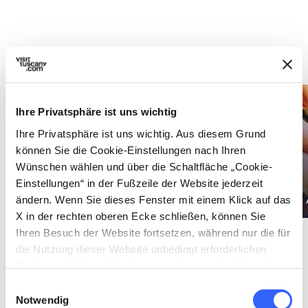
Siehe auch
Ihre Privatsphäre ist uns wichtig
Ihre Privatsphäre ist uns wichtig. Aus diesem Grund
können Sie die Cookie-Einstellungen nach Ihren
Wünschen wählen und über die Schaltfläche „Cookie-
Einstellungen“ in der Fußzeile der Website jederzeit
Wein- und
Rezepte
Ölstraßen
ändern. Wenn Sie dieses Fenster mit einem Klick auf das
X in der rechten oberen Ecke schließen, können Sie
Ihren Besuch der Website fortsetzen, während nur die für
die Nutzung dieser Website unbedingt erforderlichen
Cookies auf Ihrem Gerät gespeichert werden. Für alle
anderen Arten von Cookies benötigen wir Ihre
Einwilligungsauswahl
Zustimmung.
Notwendig