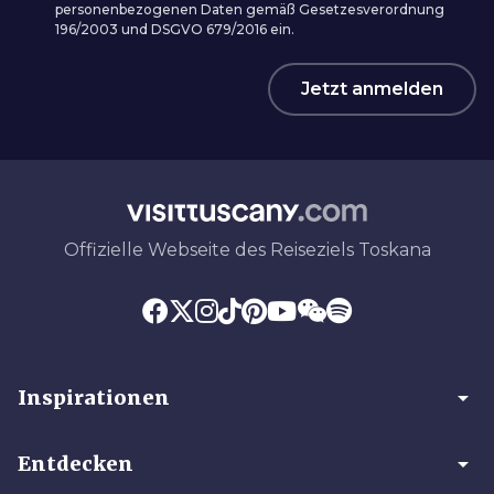
personenbezogenen Daten gemäß Gesetzesverordnung
196/2003 und DSGVO 679/2016 ein.
Jetzt anmelden
Offizielle Webseite des Reiseziels Toskana
arrow_drop_down
Inspirationen
arrow_drop_down
Entdecken