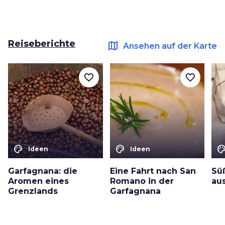
Reiseberichte
map
Ansehen auf der Karte
favorite_border
favorite_border
color_lens
color_lens
color_le
Ideen
Ideen
Garfagnana: die
Eine Fahrt nach San
Sü
Aromen eines
Romano in der
au
Grenzlands
Garfagnana