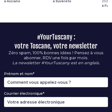
à Asciano
à Suvereto
2026
à Fuc
#YourTuscany :
votre Toscane, votre newsletter
Zéro spam, 100% bonnes idées ! Pensez à vous
abonner, RDV une fois par mois.
La newsletter #YourTuscany est en anglais.
Prénom et nom*
Courrier électronique*