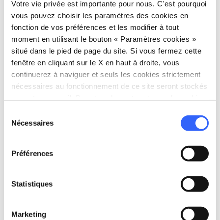
Votre vie privée est importante pour nous. C'est pourquoi
vous pouvez choisir les paramètres des cookies en
directions
Directions
fonction de vos préférences et les modifier à tout
moment en utilisant le bouton « Paramètres cookies »
situé dans le pied de page du site. Si vous fermez cette
fenêtre en cliquant sur le X en haut à droite, vous
Informations
continuerez à naviguer et seuls les cookies strictement
home
Où
nécessaires au fonctionnement de ce site seront stockés
sur votre appareil. Pour tous les autres types de cookies,
Radicondoli
Via Tiberio Gazzei, Radicondoli, SI, Italia
nous avons besoin de votre consentement.
Sélection
Nécessaires
schedule
du
Quand
consentement
Du 28 novembre 2026 au 29 novembre
2026
Préférences
email
E-mail
turismo@radicondolinet.it
open_in_new
Statistiques
language
Site web
Marketing
https://www.visitradicondoli.it
open_in_new