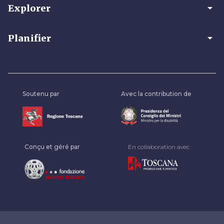
arrow_drop_down
Explorer
arrow_drop_down
Planifier
Soutenu par
Avec la contribution de
Conçu et géré par
En collaboration avec