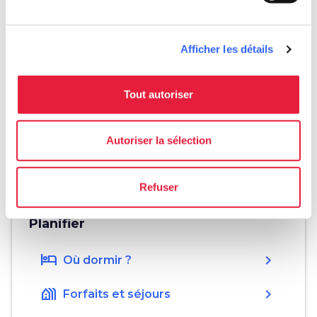
phone
Téléphone
+39 0577 790800
Afficher les détails
Tout autoriser
Download
save_alt
Affiche de l’événement
Autoriser la sélection
JPG
0.32 MB
IT
Refuser
Planifier
hotel
chevron_right
Où dormir ?
holiday_village
chevron_right
Forfaits et séjours