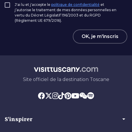
J'ai lu et j'accepte le
politique de confidentialité
et
j’autorise le traitement de mes données personnelles en
vertu du Décret Législatif 196/2003 et du RGPD
(Règlement UE 679/2016).
OK, je m'inscris
Site officiel de la destination Toscane
arrow_drop_down
S'inspirer