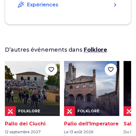
celebration
chevron_right
Expériences
D’autres événements dans
Folklore
favorite_border
favorite_border
FOLKLORE
FOLKLORE
Palio dei Ciuchi
Palio dell'Imperatore
Sala
12 septembre 2027
Le 13 août 2026
Du 05 