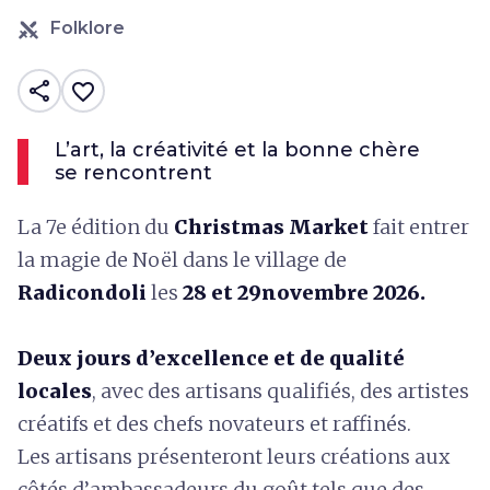
Folklore
share
favorite_border
L’art, la créativité et la bonne chère
se rencontrent
La 7e édition du
Christmas Market
fait entrer
la magie de Noël dans le village de
Radicondoli
les
28 et 29novembre 2026.
Deux jours d’excellence et de qualité
locales
, avec des artisans qualifiés, des artistes
créatifs et des chefs novateurs et raffinés.
Les artisans présenteront leurs créations aux
côtés d’ambassadeurs du goût tels que des