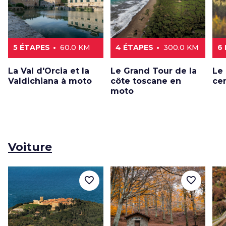
5 ÉTAPES
60.0 KM
4 ÉTAPES
300.0 KM
6
La Val d'Orcia et la
Le Grand Tour de la
Le
Valdichiana à moto
côte toscane en
ce
moto
Voiture
favorite_border
favorite_border