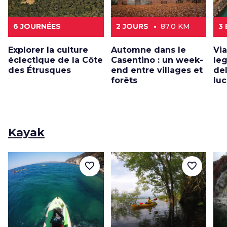
6 JOURNÉES
2 JOURS
87.0 KM
3
Explorer la culture
Automne dans le
Via
éclectique de la Côte
Casentino : un week-
le
des Étrusques
end entre villages et
de
forêts
lu
Kayak
favorite_border
favorite_border