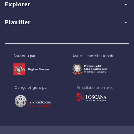
arrow_drop_down
Explorer
arrow_drop_down
Planifier
Soutenu par
Avec la contribution de
Conçu et géré par
En collaboration avec