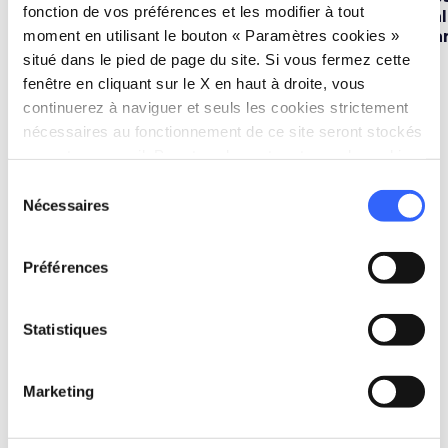
fonction de vos préférences et les modifier à tout
de Piombino en
Bilancino
Val
moment en utilisant le bouton « Paramètres cookies »
kayak et en SUP
Ba
situé dans le pied de page du site. Si vous fermez cette
fenêtre en cliquant sur le X en haut à droite, vous
continuerez à naviguer et seuls les cookies strictement
nécessaires au fonctionnement de ce site seront stockés
sur votre appareil. Pour tous les autres types de cookies,
À la nage
nous avons besoin de votre consentement.
Sélection
Nécessaires
du
consentement
favorite_border
Préférences
Statistiques
1.1 KM
Marketing
Le Miglio Blu de l’île
de Capraia