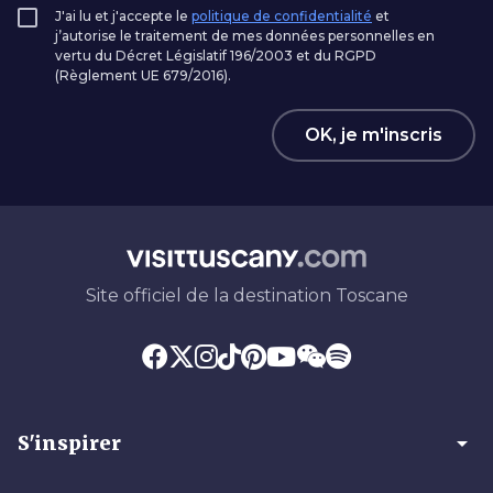
J'ai lu et j'accepte le
politique de confidentialité
et
j’autorise le traitement de mes données personnelles en
vertu du Décret Législatif 196/2003 et du RGPD
(Règlement UE 679/2016).
OK, je m'inscris
Site officiel de la destination Toscane
arrow_drop_down
S'inspirer