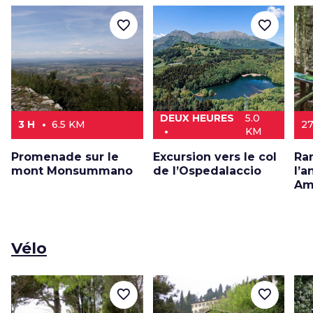
favorite_border
favorite_border
DEUX HEURES
5.0
3 H
6.5 KM
2
KM
Promenade sur le
Excursion vers le col
Ra
mont Monsummano
de l’Ospedalaccio
l’
Am
Vélo
favorite_border
favorite_border