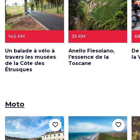
14.5 KM
35 KM
6
Un balade à vélo à
Anello Fiesolano,
De 
travers les musées
l'essence de la
la 
de la Côte des
Toscane
Étrusques
Moto
favorite_border
favorite_border