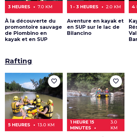
3 HEURES
7.0 KM
1 - 3 HEURES
2.0 KM
4
À la découverte du
Aventure en kayak et
Ka
promontoire sauvage
en SUP sur le lac de
Ré
de Piombino en
Bilancino
Val
kayak et en SUP
Ba
Rafting
favorite_border
favorite_border
1 HEURE 15
3.0
5 HEURES
13.0 KM
MINUTES
KM