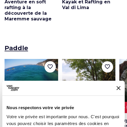
Aventure en soft
Kayak et Rafting en
rafting à la
Val di Lima
découverte de la
Maremme sauvage
Paddle
favorite_border
favorite_border
3 HEURES
7.0 KM
1 - 3 HEURES
2.0 KM
4
Nous respectons votre vie privée
Votre vie privée est importante pour nous. C'est pourquoi
À la découverte du
Aventure en kayak et
Ka
vous pouvez choisir les paramètres des cookies en
promontoire sauvage
en SUP sur le lac de
Ré