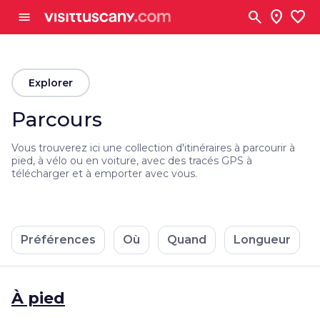
Aller au contenu principal
search
location_on
favorite
menu
arrow_back
Explorer
Parcours
Vous trouverez ici une collection d'itinéraires à parcourir à
pied, à vélo ou en voiture, avec des tracés GPS à
télécharger et à emporter avec vous.
Préférences
Où
Quand
Longueur
À pied