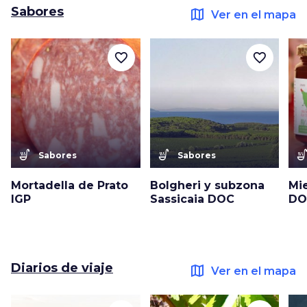
Sabores
map
Ver en el mapa
favorite_border
favorite_border
soup_kitchen
soup_kitchen
soup_kitc
Sabores
Sabores
Mortadella de Prato
Bolgheri y subzona
Mi
IGP
Sassicaia DOC
DO
Diarios de viaje
map
Ver en el mapa