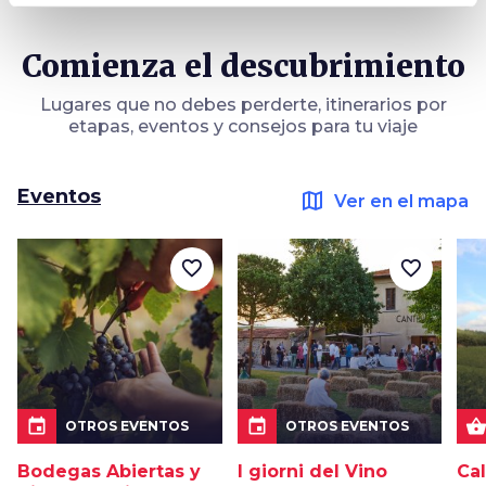
Comienza el descubrimiento
Lugares que no debes perderte, itinerarios por
etapas, eventos y consejos para tu viaje
Eventos
map
Ver en el mapa
favorite_border
favorite_border
event
event
shopping_bask
OTROS EVENTOS
OTROS EVENTOS
Bodegas Abiertas y
I giorni del Vino
Cal