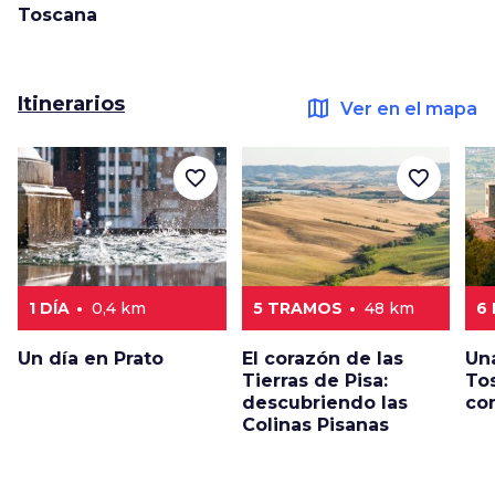
Toscana
Itinerarios
map
Ver en el mapa
favorite_border
favorite_border
1 DÍA
0,4 km
5 TRAMOS
48 km
6
Un día en Prato
El corazón de las
Un
Tierras de Pisa:
To
descubriendo las
co
Colinas Pisanas