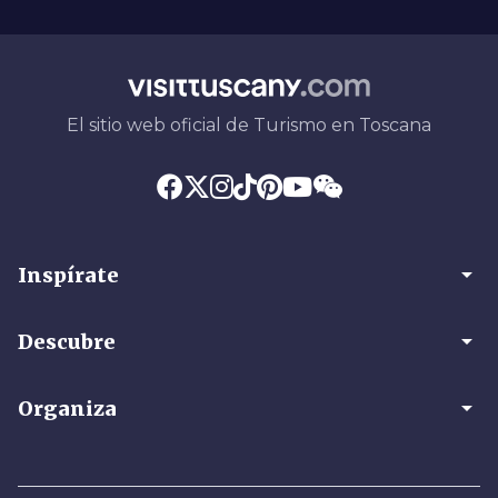
El sitio web oficial de Turismo en Toscana
arrow_drop_down
Inspírate
arrow_drop_down
Descubre
arrow_drop_down
Organiza