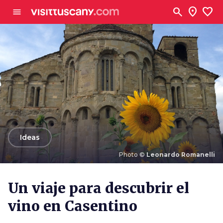
Ve al contenido principal
search
location_on
favorite
menu
arrow_back
Ideas
Photo ©
Leonardo Romanelli
Photo ©
Leonardo Romanelli
Un viaje para descubrir el
vino en Casentino