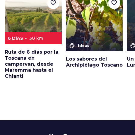
favorite_border
favorite_border
6 DÍAS
30 km
color_lens
color_le
Ideas
Ruta de 6 días por la
Toscana en
Los sabores del
Un
campervan, desde
Archipiélago Toscano
Lu
Maremma hasta el
Chianti