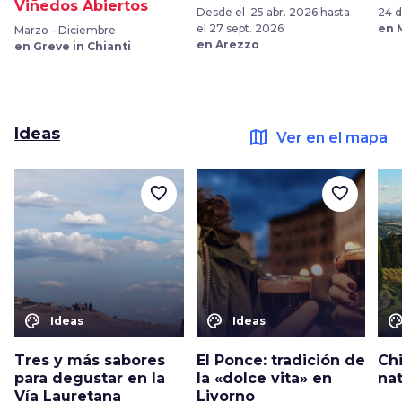
Viñedos Abiertos
Desde el 25 abr. 2026 hasta
24 d
el 27 sept. 2026
en 
Marzo - Diciembre
en Arezzo
en Greve in Chianti
Ideas
map
Ver en el mapa
favorite_border
favorite_border
color_lens
color_lens
color_le
Ideas
Ideas
Tres y más sabores
El Ponce: tradición de
Chi
para degustar en la
la «dolce vita» en
nat
Vía Lauretana
Livorno