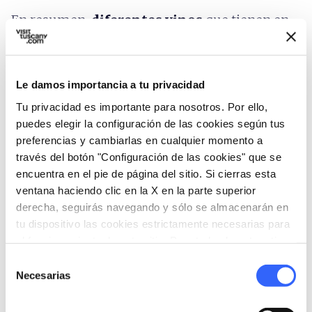
En resumen,
diferentes vinos
que tienen en
común sólo la
zona de producción
, excelente
madre de hijos diferentes; y que encuentran
síntesis de presentación en esa ocasión festiva
Le damos importancia a tu privacidad
de encuentro y de promoción que se ha
Tu privacidad es importante para nosotros. Por ello,
convertido en la feria del Sabor de Guidi, que se
puedes elegir la configuración de las cookies según tus
preferencias y cambiarlas en cualquier momento a
realiza cada año en
Poppi
en la segunda
través del botón "Configuración de las cookies" que se
quincena de agosto. Los tres días de la fiesta
encuentra en el pie de página del sitio. Si cierras esta
dedicada a los antiguos Condes Guidi, señores
ventana haciendo clic en la X en la parte superior
de Poppi y de gran parte del Casentino en la
derecha, seguirás navegando y sólo se almacenarán en
tu dispositivo las cookies estrictamente necesarias para
época medieval, además de revitalizar la
el funcionamiento de este sitio. Para todos los otros tipos
antigua tradición de "vino bermejo" de las
de cookies necesitamos tu consentimiento.
Selección
colinas de Casentino que se remonta al 1400 y
Necesarias
de
cuenta con citas y elogios de Maquiavelo,
consentimiento