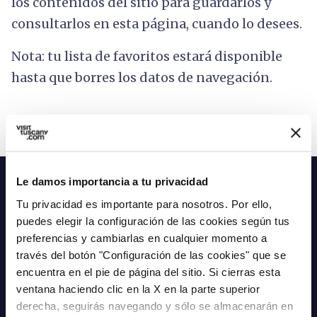
los contenidos del sitio para guardarlos y
consultarlos en esta página, cuando lo desees.
Nota: tu lista de favoritos estará disponible
hasta que borres los datos de navegación.
Le damos importancia a tu privacidad
#YourTuscany:
Tu privacidad es importante para nosotros. Por ello,
tu Toscana, tu boletín informativo
puedes elegir la configuración de las cookies según tus
preferencias y cambiarlas en cualquier momento a
Cero spam, sólo buenas ideas. Inscríbete, nos
través del botón "Configuración de las cookies" que se
vemos una vez al mes.
El boletín #YourTuscany está en inglés.
encuentra en el pie de página del sitio. Si cierras esta
ventana haciendo clic en la X en la parte superior
Nombre*
derecha, seguirás navegando y sólo se almacenarán en