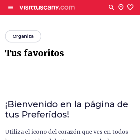
Ve al contenido principal
search
location_on
favorite
menu
arrow_back
Organiza
Tus favoritos
¡Bienvenido en la página de
tus Preferidos!
Utiliza el icono del corazón que ves en todos