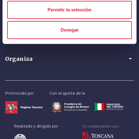
Permitir la selección
arrow_drop_down
Inspírate
Denegar
arrow_drop_down
Descubre
arrow_drop_down
Organiza
Promovido por
Con el aporte de la
.
Realizado y dirigido por
En colaboración con