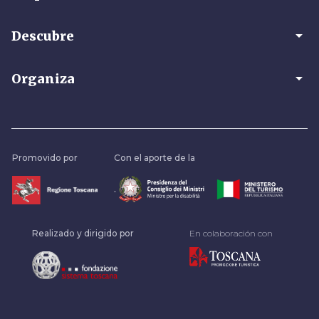
arrow_drop_down
Descubre
arrow_drop_down
Organiza
Promovido por
Con el aporte de la
.
Realizado y dirigido por
En colaboración con