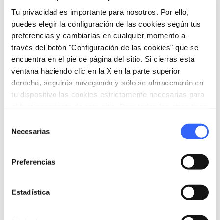
Tu privacidad es importante para nosotros. Por ello,
puedes elegir la configuración de las cookies según tus
preferencias y cambiarlas en cualquier momento a
través del botón "Configuración de las cookies" que se
directions
Indicaciones
encuentra en el pie de página del sitio. Si cierras esta
ventana haciendo clic en la X en la parte superior
derecha, seguirás navegando y sólo se almacenarán en
Informaciones
tu dispositivo las cookies estrictamente necesarias para
el funcionamiento de este sitio. Para todos los otros tipos
home
Dónde
de cookies necesitamos tu consentimiento.
Selección
Radicondoli
Necesarias
de
Via Tiberio Gazzei, Radicondoli, SI, Italia
consentimiento
schedule
Cuándo
Preferencias
Desde el 28 noviembre 2026 hasta el 29
noviembre 2026
email
Estadística
Correo electrónico
turismo@radicondolinet.it
open_in_new