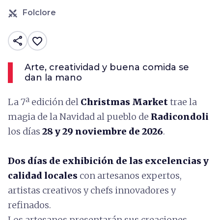
Folclore
share
favorite_border
Arte, creatividad y buena comida se
dan la mano
La 7ª edición del
Christmas Market
trae la
magia de la Navidad al pueblo de
Radicondoli
los días
28 y 29
noviembre de 2026
.
Dos días de exhibición de las excelencias y
calidad locales
con artesanos expertos,
artistas creativos y chefs innovadores y
refinados.
Los artesanos presentarán sus creaciones