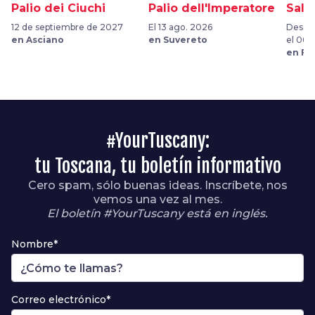
Palio dei Ciuchi
Palio dell'Imperatore
Sala
12 de septiembre de 2027
El 13 ago. 2026
Desde 
en Asciano
en Suvereto
el 06 
en Fu
#YourTuscany:
tu Toscana, tu boletín informativo
Cero spam, sólo buenas ideas. Inscríbete, nos
vemos una vez al mes.
El boletín #YourTuscany está en inglés.
Nombre*
Correo electrónico*