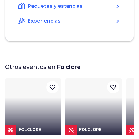
holiday_village
chevron_right
Paquetes y estancias
celebration
chevron_right
Experiencias
Otros eventos en
Folclore
favorite_border
favorite_border
FOLCLORE
FOLCLORE