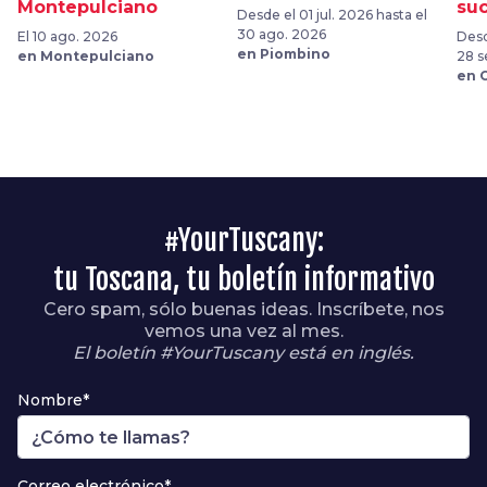
Montepulciano
su
Desde el 01 jul. 2026 hasta el
30 ago. 2026
El 10 ago. 2026
Desd
en Piombino
en Montepulciano
28 s
en 
#YourTuscany:
tu Toscana, tu boletín informativo
Cero spam, sólo buenas ideas. Inscríbete, nos
vemos una vez al mes.
El boletín #YourTuscany está en inglés.
Nombre*
Correo electrónico*