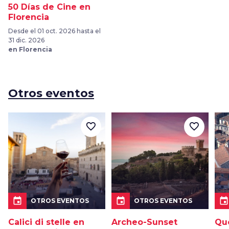
50 Días de Cine en
Florencia
Desde el 01 oct. 2026 hasta el
31 dic. 2026
en Florencia
Otros eventos
favorite_border
favorite_border
event
event
event
OTROS EVENTOS
OTROS EVENTOS
Calici di stelle en
Archeo-Sunset
Que