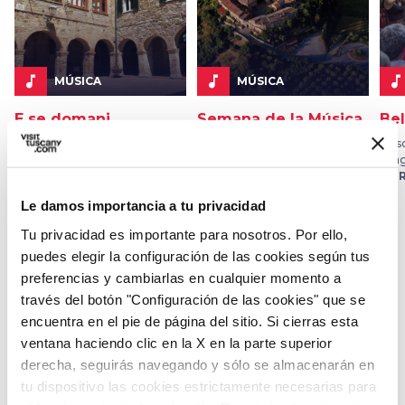
music_note
music_note
music_note
MÚSICA
MÚSICA
E se domani
Semana de la Música
Bel
El 07 ago. 2026
Desde el 03 ago. 2026 hasta el
Desd
en Suvereto
10 ago. 2026
19 a
en Murlo
en 
Le damos importancia a tu privacidad
Tu privacidad es importante para nosotros. Por ello,
puedes elegir la configuración de las cookies según tus
Teatro
preferencias y cambiarlas en cualquier momento a
través del botón "Configuración de las cookies" que se
encuentra en el pie de página del sitio. Si cierras esta
favorite_border
ventana haciendo clic en la X en la parte superior
derecha, seguirás navegando y sólo se almacenarán en
tu dispositivo las cookies estrictamente necesarias para