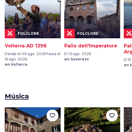
FOLCLORE
FOLCLORE
Volterra AD 1398
Palio dell'Imperatore
Pal
Arg
Desde el 09 ago. 2026 hasta el
El 13 ago. 2026
16 ago. 2026
en Suvereto
El 1
en Volterra
en 
Música
favorite_border
favorite_border