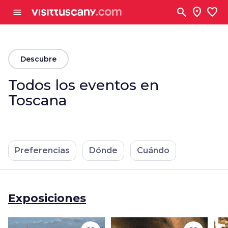
Ve al contenido principal
search
location_on
favorite
menu
arrow_back
Descubre
Todos los eventos en
Toscana
Preferencias
Dónde
Cuándo
Exposiciones