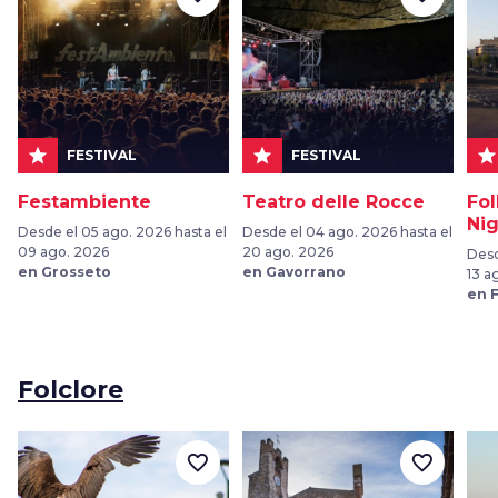
star
star
star
FESTIVAL
FESTIVAL
Festambiente
Teatro delle Rocce
Fo
Nig
Desde el 05 ago. 2026 hasta el
Desde el 04 ago. 2026 hasta el
09 ago. 2026
20 ago. 2026
Desd
en Grosseto
en Gavorrano
13 a
en F
Folclore
favorite_border
favorite_border