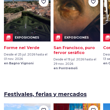
favorite_border
favorite_border
collections
collections
collections
EXPOSICIONES
EXPOSICIONES
Forme nel Verde
San Francisco, puro
Cor
fervor seráfico
Desde el 25 jul. 2026 hasta el
Desd
01 nov. 2026
13 s
Desde el 19 jul. 2026 hasta el
en Bagno Vignoni
en 
29 nov. 2026
en Pontremoli
Festivales, ferias y mercados