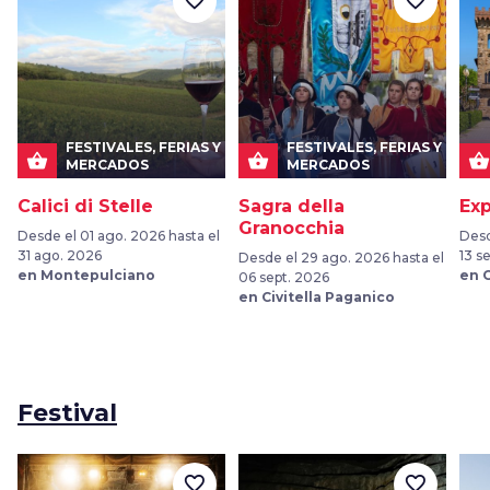
favorite_border
favorite_border
FESTIVALES, FERIAS Y
FESTIVALES, FERIAS Y
shopping_basket
shopping_basket
shopping_basket
MERCADOS
MERCADOS
Calici di Stelle
Sagra della
Exp
Granocchia
Desde el 01 ago. 2026 hasta el
Desd
31 ago. 2026
13 s
Desde el 29 ago. 2026 hasta el
en Montepulciano
en G
06 sept. 2026
en Civitella Paganico
Festival
favorite_border
favorite_border