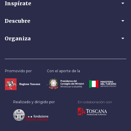
arrow_drop_down
Inspírate
arrow_drop_down
Descubre
arrow_drop_down
Organiza
Promovido por
Con el aporte de la
.
Realizado y dirigido por
En colaboración con