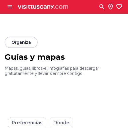
Ve al contenido principal
search
location_on
favorite
menu
arrow_back
Organiza
Guías y mapas
Mapas, guías, libros-e, infografías para descargar
gratuitamente y llevar siempre contigo.
Preferencias
Dónde