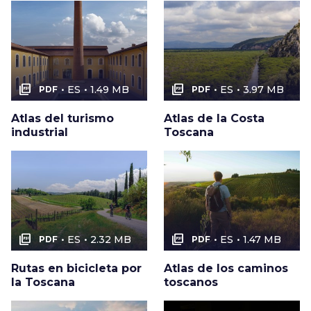
picture_as_pdf
picture_as_pdf
ES
1.49 MB
ES
3.97 MB
PDF
PDF
Atlas del turismo
Atlas de la Costa
industrial
Toscana
picture_as_pdf
picture_as_pdf
ES
2.32 MB
ES
1.47 MB
PDF
PDF
Rutas en bicicleta por
Atlas de los caminos
la Toscana
toscanos