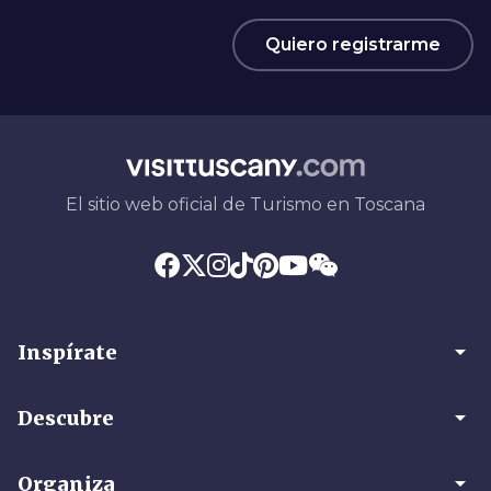
Quiero registrarme
El sitio web oficial de Turismo en Toscana
arrow_drop_down
Inspírate
arrow_drop_down
Descubre
arrow_drop_down
Organiza