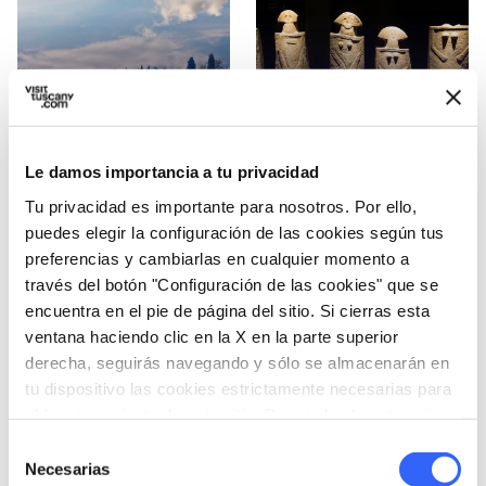
picture_as_pdf
picture_as_pdf
ES
6.76 MB
ES
1.40 MB
PDF
PDF
Atlas del vino en la
Atlas de los itinerarios
Le damos importancia a tu privacidad
Toscana
arqueológicos
Tu privacidad es importante para nosotros. Por ello,
puedes elegir la configuración de las cookies según tus
preferencias y cambiarlas en cualquier momento a
través del botón "Configuración de las cookies" que se
encuentra en el pie de página del sitio. Si cierras esta
ventana haciendo clic en la X en la parte superior
picture_as_pdf
picture_as_pdf
ES
2.28 MB
ES
1.62 MB
PDF
PDF
derecha, seguirás navegando y sólo se almacenarán en
tu dispositivo las cookies estrictamente necesarias para
Vivir la Tierras de
Atlas de los Itinerarios
el funcionamiento de este sitio. Para todos los otros tipos
agua
de la Toscana
de cookies necesitamos tu consentimiento.
Artesana
Selección
Necesarias
de