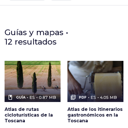
Guías y mapas •
12 resultados
book
picture_as_pdf
ES
0.87 MB
ES
4.05 MB
GUÍA
PDF
Atlas de rutas
Atlas de los itinerarios
cicloturísticas de la
gastronómicos en la
Toscana
Toscana