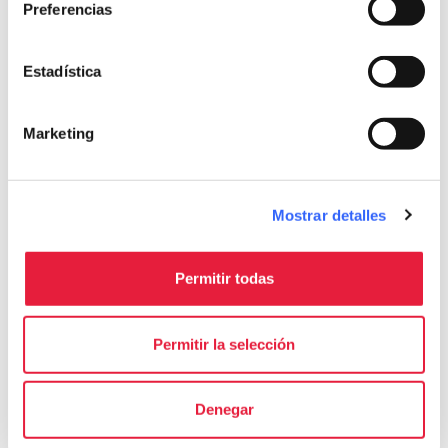
Preferencias
fullscreen
Explorar en el mapa
Estadística
Informaciones
Marketing
directions
Medios de transporte y duración
A pie, 4 km
Mostrar detalles
schedule
Duración
1 día
Permitir todas
info
Más informaciones
Permitir la selección
Denegar
Download