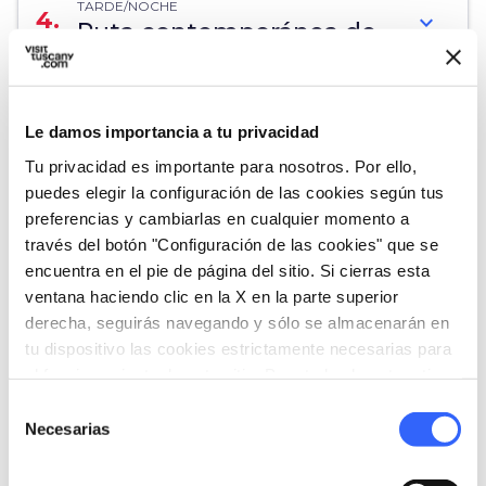
TARDE/NOCHE
4.
expand_more
Ruta contemporánea de
Prato
Le damos importancia a tu privacidad
map
Muestra en el mapa
Tu privacidad es importante para nosotros. Por ello,
puedes elegir la configuración de las cookies según tus
preferencias y cambiarlas en cualquier momento a
través del botón "Configuración de las cookies" que se
encuentra en el pie de página del sitio. Si cierras esta
ventana haciendo clic en la X en la parte superior
derecha, seguirás navegando y sólo se almacenarán en
tu dispositivo las cookies estrictamente necesarias para
el funcionamiento de este sitio. Para todos los otros tipos
de cookies necesitamos tu consentimiento.
Selección
Necesarias
de
consentimiento