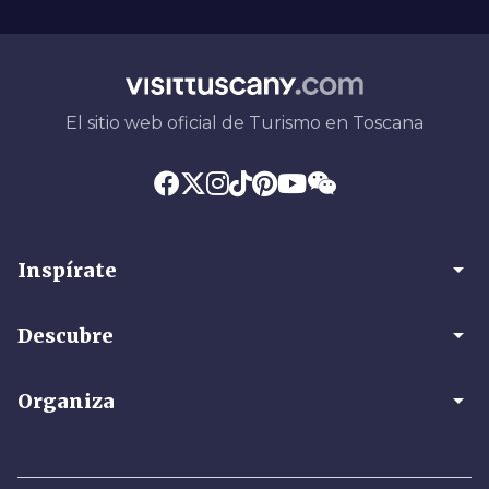
El sitio web oficial de Turismo en Toscana
arrow_drop_down
Inspírate
arrow_drop_down
Descubre
arrow_drop_down
Organiza