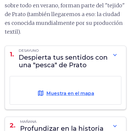
sobre todo en verano, forman parte del "tejido"
de Prato (también llegaremos a eso: la ciudad
es conocida mundialmente por su producción
textil).
DESAYUNO
1.
expand_more
Despierta tus sentidos con
una "pesca" de Prato
map
Muestra en el mapa
MAÑANA
2.
expand_more
Profundizar en la historia