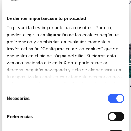
en Bucine
en 
Le damos importancia a tu privacidad
Tu privacidad es importante para nosotros. Por ello,
Itinerarios
puedes elegir la configuración de las cookies según tus
preferencias y cambiarlas en cualquier momento a
través del botón "Configuración de las cookies" que se
encuentra en el pie de página del sitio. Si cierras esta
hiking
directions_bike
sa
ventana haciendo clic en la X en la parte superior
derecha, seguirás navegando y sólo se almacenarán en
tu dispositivo las cookies estrictamente necesarias para
el funcionamiento de este sitio. Para todos los otros tipos
A pie
Bicicleta
B
de cookies necesitamos tu consentimiento.
Selección
Necesarias
de
consentimiento
Preferencias
Ideas