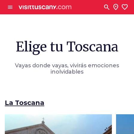
Ve al contenido principal
search
location_on
favorite
menu
Elige tu Toscana
Vayas donde vayas, vivirás emociones
inolvidables
La Toscana