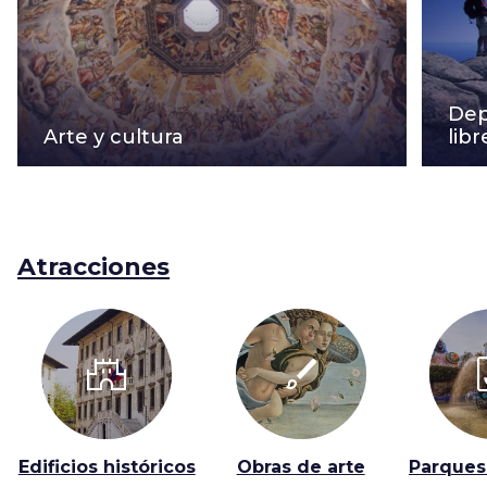
Dep
Arte y cultura
libr
Atracciones
castle
brush
y
Edificios históricos
Obras de arte
Parques 