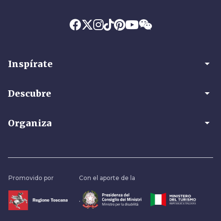
arrow_drop_down
Inspírate
arrow_drop_down
Descubre
arrow_drop_down
Organiza
Promovido por
Con el aporte de la
.