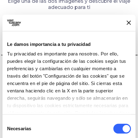
Elige una de las dos imágenes y descubre el viaje
adecuado para ti
Le damos importancia a tu privacidad
Llénate de
Regenerarme
Tu privacidad es importante para nosotros. Por ello,
movimiento
y recargarme
puedes elegir la configuración de las cookies según tus
preferencias y cambiarlas en cualquier momento a
través del botón "Configuración de las cookies" que se
encuentra en el pie de página del sitio. Si cierras esta
ventana haciendo clic en la X en la parte superior
derecha, seguirás navegando y sólo se almacenarán en
question_mark
question_mark
question_mark
question_mark
question_mark
tu dispositivo las cookies estrictamente necesarias para
el funcionamiento de este sitio. Para todos los otros tipos
de cookies necesitamos tu consentimiento.
Selección
Necesarias
de
Lee tus resultados
consentimiento