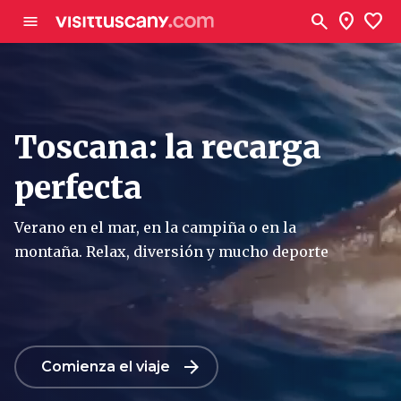
Ve al contenido principal
search
location_on
favorite
menu
Toscana: la recarga
perfecta
Verano en el mar, en la campiña o en la
montaña. Relax, diversión y mucho deporte
arrow_forward
Comienza el viaje