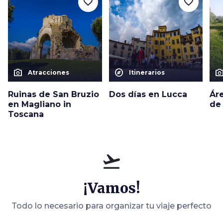
favorite_border
favorite_border
photo_camera
explore
photo_cam
Atracciones
Itinerarios
Ruinas de San Bruzio
Dos días en Lucca
Ár
en Magliano in
de
Toscana
flight_takeoff
¡Vamos!
Todo lo necesario para organizar tu viaje perfecto