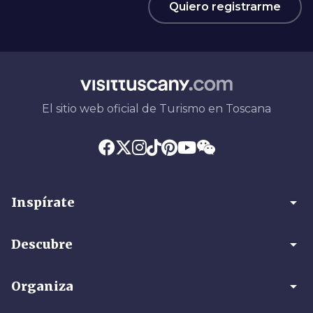
Quiero registrarme
El sitio web oficial de Turismo en Toscana
arrow_drop_down
Inspírate
arrow_drop_down
Descubre
arrow_drop_down
Organiza