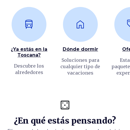
directions_bus
home
loc
¿Ya estás en la
Dónde dormir
Of
Toscana?
Soluciones para
Esta
Descubre los
cualquier tipo de
paquetes
alrededores
vacaciones
exper
casino
¿En qué estás pensando?