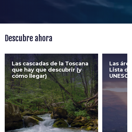
Descubre ahora
Las cascadas de la Toscana
Las área
que hay que descubrir (y
Lista de
cómo llegar)
UNESC