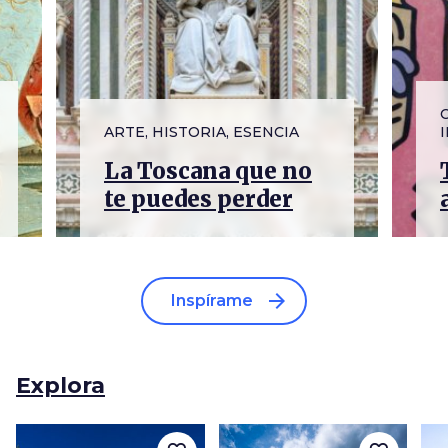
ARTE, HISTORIA, ESENCIA
La Toscana que no
te puedes perder
arrow_forward
Inspírame
Explora