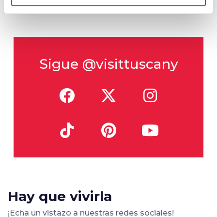
autorenew
Otros resultados
Sigue @visittuscany
Hay que vivirla
¡Echa un vistazo a nuestras redes sociales!