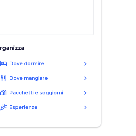
rganizza
hotel
chevron_right
Dove dormire
restaurant
chevron_right
Dove mangiare
holiday_village
chevron_right
Pacchetti e soggiorni
celebration
chevron_right
Esperienze