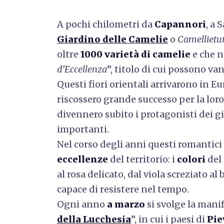
A pochi chilometri da
Capannori
, a 
Giardino delle Camelie
o
Camelliet
oltre
1000 varietà di camelie
e che n
d’Eccellenza
”, titolo di cui possono va
Questi fiori orientali arrivarono in Eu
riscossero grande successo per la lor
divennero subito i protagonisti dei gi
importanti.
Nel corso degli anni questi romantici 
eccellenze
del territorio: i
colori
del 
al rosa delicato, dal viola screziato a
capace di resistere nel tempo.
Ogni anno
a marzo
si svolge la mani
della Lucchesia
”, in cui i paesi di
Pie