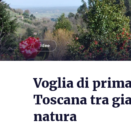
arrow_back
Idee
Voglia di prim
Toscana tra gia
natura