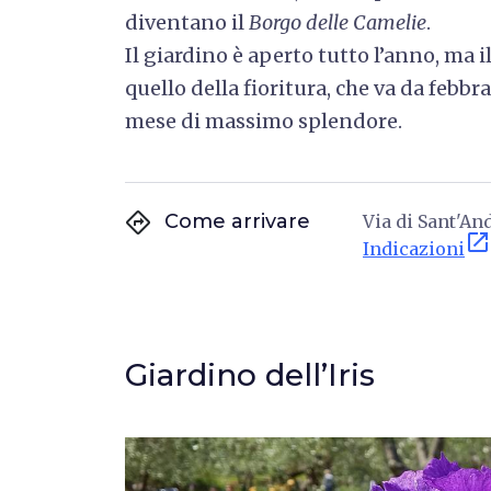
diventano il
Borgo delle Camelie
.
Il giardino è aperto tutto l’anno, ma 
quello della fioritura, che va da febbr
mese di massimo splendore.
directions
Come arrivare
Via di Sant'And
open_in_new
Indicazioni
Giardino dell’Iris