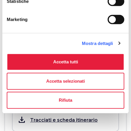
Statistiche
Informazioni
Marketing
directions
Mezzo e lunghezza
In auto, 80 km
schedule
Durata
Mostra dettagli
2 giorni
Accetta tutti
info
Più informazioni
Accetta selezionati
Rifiuta
Download
save_alt
Tracciati e scheda itinerario