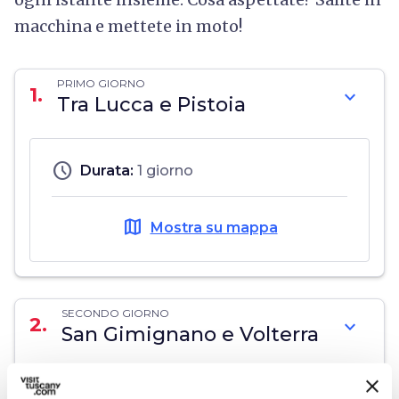
macchina e mettete in moto!
PRIMO GIORNO
1.
expand_more
Tra Lucca e Pistoia
schedule
Durata:
1 giorno
map
Mostra su mappa
SECONDO GIORNO
2.
expand_more
San Gimignano e Volterra