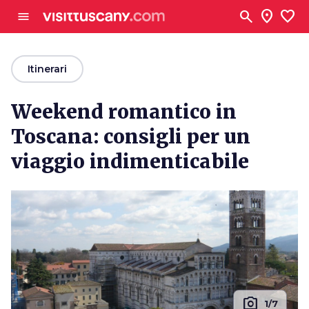
Vai al contenuto principale
search
location_on
favorite
menu
arrow_back
Itinerari
Weekend romantico in
Toscana: consigli per un
viaggio indimenticabile
photo_camera
1/7