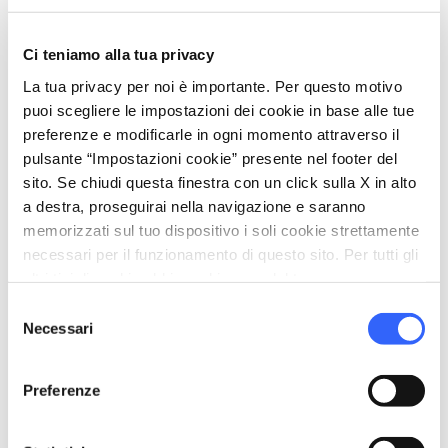
schedule
Durata:
1 giorno
Ci teniamo alla tua privacy
map
Mostra su mappa
La tua privacy per noi è importante. Per questo motivo
puoi scegliere le impostazioni dei cookie in base alle tue
preferenze e modificarle in ogni momento attraverso il
pulsante “Impostazioni cookie” presente nel footer del
sito. Se chiudi questa finestra con un click sulla X in alto
a destra, proseguirai nella navigazione e saranno
memorizzati sul tuo dispositivo i soli cookie strettamente
necessari per il funzionamento di questo sito. Per tutti gli
altri tipi di cookie abbiamo bisogno del tuo consenso.
Selezione
Necessari
del
consenso
Preferenze
fullscreen
Esplora su mappa