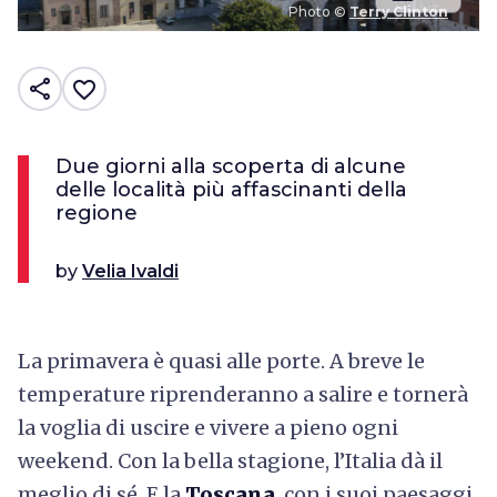
Photo ©
Terry Clinton
share
favorite_border
Due giorni alla scoperta di alcune
delle località più affascinanti della
regione
by
Velia Ivaldi
La primavera è quasi alle porte. A breve le
temperature riprenderanno a salire e tornerà
la voglia di uscire e vivere a pieno ogni
weekend. Con la bella stagione, l’Italia dà il
meglio di sé. E la
Toscana
, con i suoi paesaggi