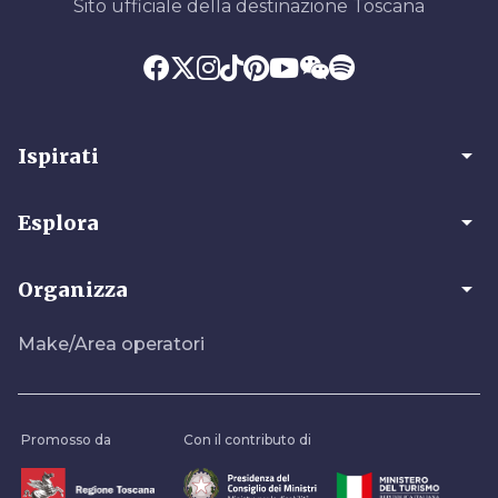
Sito ufficiale della destinazione Toscana
arrow_drop_down
Ispirati
arrow_drop_down
Esplora
arrow_drop_down
Organizza
Make/Area operatori
Promosso da
Con il contributo di