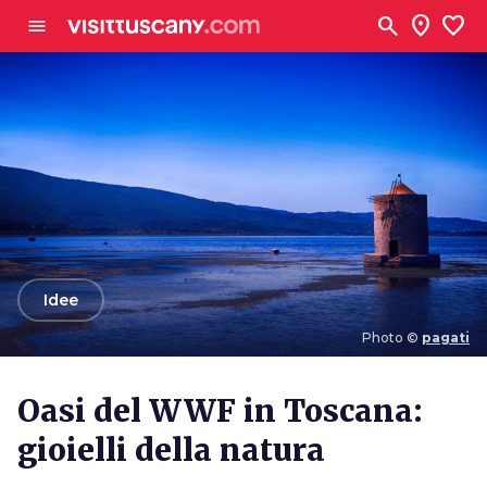
Vai al contenuto principale
search
location_on
favorite
menu
arrow_back
Idee
Photo ©
pagati
Photo ©
pagati
Oasi del WWF in Toscana:
gioielli della natura