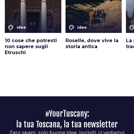
color_lens
color_lens
color_le
Idee
Idee
10 cose che potresti
Roselle, dove vive la
La 
non sapere sugli
storia antica
tr
Etruschi
#YourTuscany:
la tua Toscana, la tua newsletter
Zero spam, solo buone idee. Iscriviti, ci vediamo