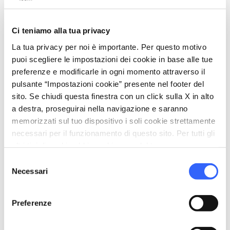
Ci teniamo alla tua privacy
La tua privacy per noi è importante. Per questo motivo
puoi scegliere le impostazioni dei cookie in base alle tue
preferenze e modificarle in ogni momento attraverso il
pulsante “Impostazioni cookie” presente nel footer del
sito. Se chiudi questa finestra con un click sulla X in alto
a destra, proseguirai nella navigazione e saranno
memorizzati sul tuo dispositivo i soli cookie strettamente
Padule di Bolgheri - Credit:
Denis Dascanio CC-BY-
necessari per il funzionamento di questo sito. Per tutti gli
SA-4.0
altri tipi di cookie abbiamo bisogno del tuo consenso.
Selezione
Lo splendido litorale livornese bagnato da
Necessari
del
acque cristalline, è ritmato da due zone
consenso
palustri salmastrose il
Padule di Bolgheri
,
Preferenze
nel comune di
Castagneto Carducci
, e il