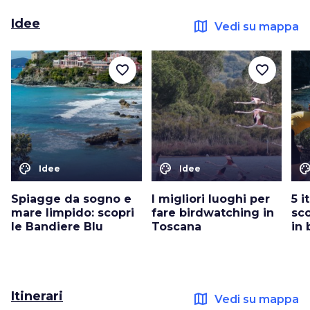
Idee
map
Vedi su mappa
favorite_border
favorite_border
color_lens
color_lens
color_le
Idee
Idee
Spiagge da sogno e
I migliori luoghi per
5 i
mare limpido: scopri
fare birdwatching in
sco
le Bandiere Blu
Toscana
in 
Itinerari
map
Vedi su mappa