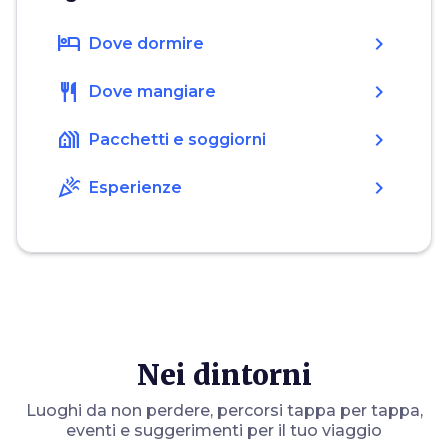
hotel
chevron_right
Dove dormire
restaurant
chevron_right
Dove mangiare
holiday_village
chevron_right
Pacchetti e soggiorni
celebration
chevron_right
Esperienze
Nei dintorni
Luoghi da non perdere, percorsi tappa per tappa,
eventi e suggerimenti per il tuo viaggio