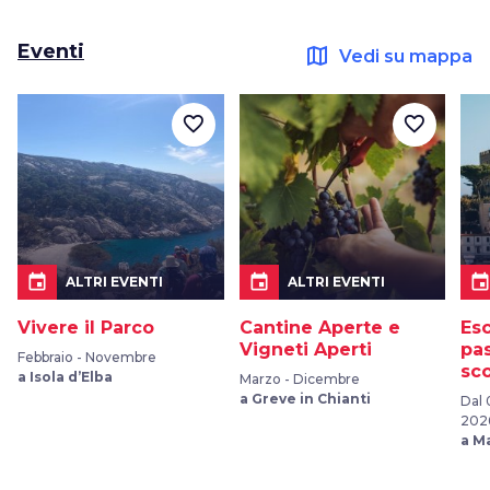
Eventi
map
Vedi su mappa
favorite_border
favorite_border
event
event
even
ALTRI EVENTI
ALTRI EVENTI
Vivere il Parco
Cantine Aperte e
Esc
Vigneti Aperti
pa
Febbraio - Novembre
sc
a Isola d’Elba
Marzo - Dicembre
a Greve in Chianti
Dal 
202
a M