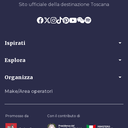
Sito ufficiale della destinazione Toscana
arrow_drop_down
Ispirati
arrow_drop_down
Esplora
arrow_drop_down
Organizza
Make/Area operatori
Promosso da
Con il contributo di