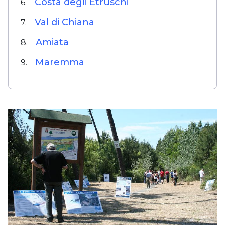
Costa degli Etruschi
6.
Val di Chiana
7.
Amiata
8.
Maremma
9.