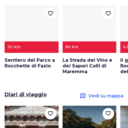
favorite_border
favorite_border
30 km
84 km
4,
Sentiero del Parco a
La Strada del Vino e
Il 
Rocchette di Fazio
dei Sapori Colli di
Ro
Maremma
del
Diari di viaggio
map
Vedi su mappa
favorite_border
favorite_border