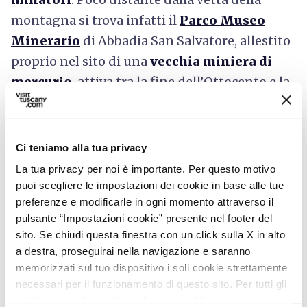
montagna si trova infatti il
Parco Museo
Minerario
di Abbadia San Salvatore, allestito
proprio nel sito di una
vecchia miniera di
mercurio
, attiva tra la fine dell’Ottocento e la
seconda metà del secolo scorso. Il percorso,
incentrato sulla difficile routine dei lavoratori,
si conclude con un viaggio nel sottosuolo,
Ci teniamo alla tua privacy
seduti in un autentico vagone dei minatori.
La tua privacy per noi è importante. Per questo motivo
puoi scegliere le impostazioni dei cookie in base alle tue
preferenze e modificarle in ogni momento attraverso il
pulsante “Impostazioni cookie” presente nel footer del
Musica, poesia e contemporaneità: i
sito. Se chiudi questa finestra con un click sulla X in alto
musei delle arti
a destra, proseguirai nella navigazione e saranno
memorizzati sul tuo dispositivo i soli cookie strettamente
necessari per il funzionamento di questo sito. Per tutti gli
altri tipi di cookie abbiamo bisogno del tuo consenso.