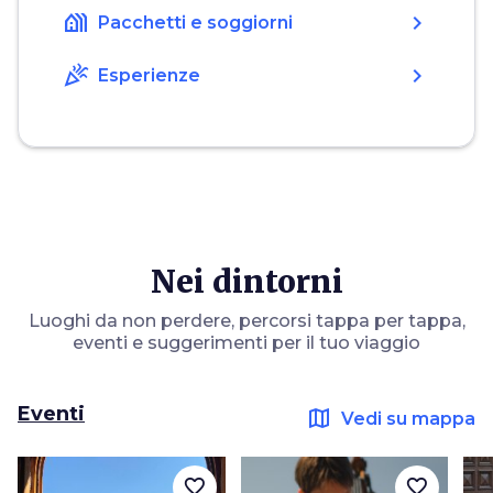
holiday_village
chevron_right
Pacchetti e soggiorni
celebration
chevron_right
Esperienze
Nei dintorni
Luoghi da non perdere, percorsi tappa per tappa,
eventi e suggerimenti per il tuo viaggio
Eventi
map
Vedi su mappa
favorite_border
favorite_border