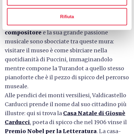
segnala l’arrivo presso il
Museo Casa Natale
di Giacomo Puccini
, allestito proprio nella
Rifiuta
dimora che lo ha visto nascere. Il
genio del
compositore
e la sua grande passione
musicale sono sbocciate tra queste mura:
visitare il museo è come sbirciare nella
quotidianità di Puccini, immaginandolo
mentre compone la Turandot a quello stesso
pianoforte che è il pezzo di spicco del percorso
museale.
Alle pendici dei monti versiliesi, Valdicastello
Carducci prende il nome dal suo cittadino più
illustre: qui si trova la
Casa Natale di Giosuè
Carducci
, poeta di spicco che nel 1906 vinse il
Premio Nobel per la Letteratura
. La casa-