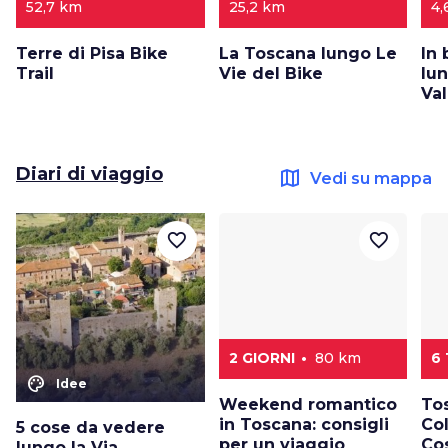
52,7 km
25,2 km
4,
Terre di Pisa Bike
La Toscana lungo Le
In 
Trail
Vie del Bike
lun
Va
Diari di viaggio
map
Vedi su mappa
favorite_border
favorite_border
2 GIORNI
80 km
6
color_lens
Idee
Weekend romantico
To
in Toscana: consigli
Col
5 cose da vedere
per un viaggio
Cos
lungo la Via