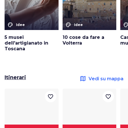
color_lens
color_lens
color_le
Idee
Idee
5 musei
10 cose da fare a
Cas
dell'artigianato in
Volterra
mu
Toscana
Itinerari
map
Vedi su mappa
favorite_border
favorite_border