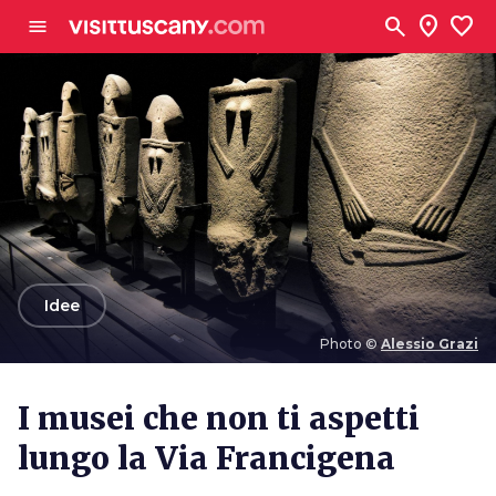
Vai al contenuto principale
search
location_on
favorite
menu
arrow_back
Idee
Photo ©
Alessio Grazi
Photo ©
Alessio Grazi
I musei che non ti aspetti
lungo la Via Francigena