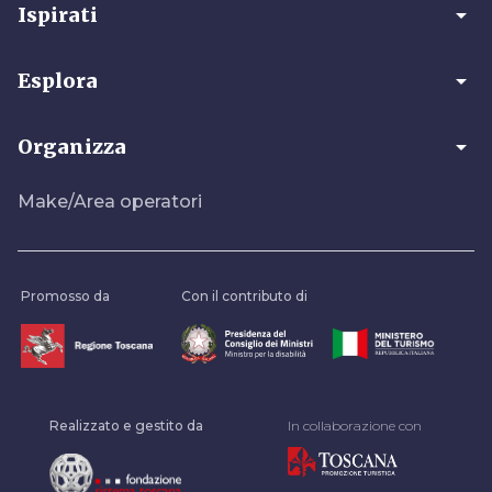
arrow_drop_down
Ispirati
arrow_drop_down
Esplora
arrow_drop_down
Organizza
Make/Area operatori
Promosso da
Con il contributo di
Realizzato e gestito da
In collaborazione con