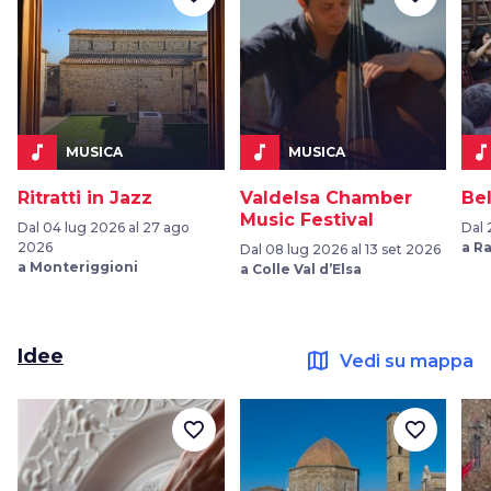
music_note
music_note
music_not
MUSICA
MUSICA
Ritratti in Jazz
Valdelsa Chamber
Be
Music Festival
Dal 04 lug 2026 al 27 ago
Dal 
2026
a R
Dal 08 lug 2026 al 13 set 2026
a Monteriggioni
a Colle Val d’Elsa
Idee
map
Vedi su mappa
favorite_border
favorite_border