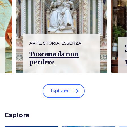
ARTE, STORIA, ESSENZA
Toscana da non
perdere
arrow_forward
Ispirami
Esplora