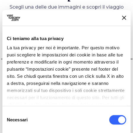
Scegli una delle due immagini e scopri il viaggio
che fa per te
Ci teniamo alla tua privacy
La tua privacy per noi è importante. Per questo motivo
Visitare i
Scoprire
luoghi
puoi scegliere le impostazioni dei cookie in base alle tue
qualcosa di
iconici che
nuovo e
preferenze e modificarle in ogni momento attraverso il
ho sempre
inaspettato
sognato
pulsante “Impostazioni cookie” presente nel footer del
sito. Se chiudi questa finestra con un click sulla X in alto
a destra, proseguirai nella navigazione e saranno
memorizzati sul tuo dispositivo i soli cookie strettamente
necessari per il funzionamento di questo sito. Per tutti gli
altri tipi di cookie abbiamo bisogno del tuo consenso.
question_mark
question_mark
question_mark
question_mark
question_mark
Selezione
Necessari
del
consenso