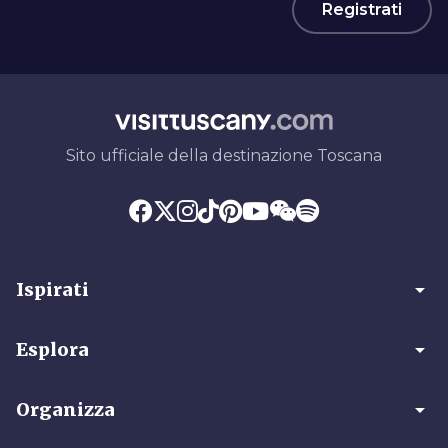
Registrati
Sito ufficiale della destinazione Toscana
arrow_drop_down
Ispirati
arrow_drop_down
Esplora
arrow_drop_down
Organizza