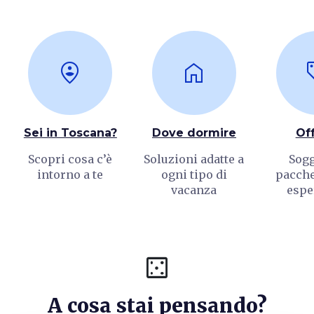
person_pin_circle
home
loc
Sei in Toscana?
Dove dormire
Of
Scopri cosa c’è
Soluzioni adatte a
Sogg
intorno a te
ogni tipo di
pacchet
vacanza
espe
casino
A cosa stai pensando?