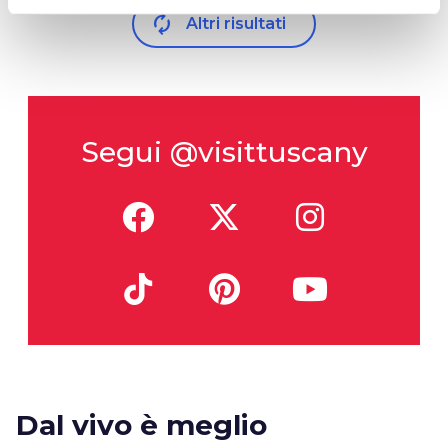
autorenew
Altri risultati
Segui @visittuscany
Dal vivo è meglio