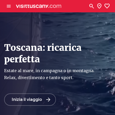
Vai al contenuto principale
search
location_on
favorite
menu
Toscana: ricarica
perfetta
Estate al mare, in campagna o in montagna.
Relax, divertimento e tanto sport.
arrow_forward
Inizia il viaggio