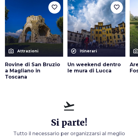
favorite_border
favorite_border
photo_camera
explore
photo_cam
Attrazioni
Itinerari
Rovine di San Bruzio
Un weekend dentro
Ar
a Magliano in
le mura di Lucca
Fo
Toscana
flight_takeoff
Si parte!
Tutto il necessario per organizzarsi al meglio