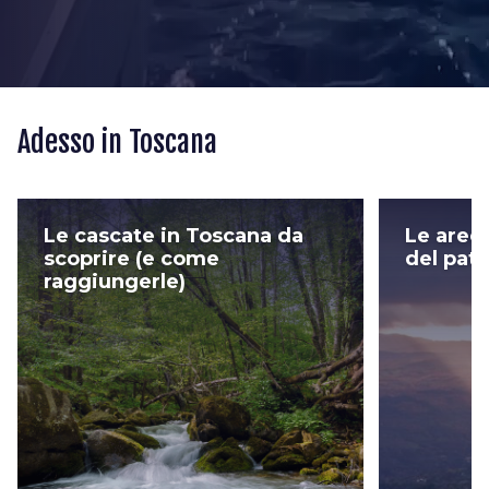
Adesso in Toscana
Le cascate in Toscana da
Le aree 
scoprire (e come
del pat
raggiungerle)