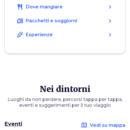
restaurant
chevron_right
Dove mangiare
holiday_village
chevron_right
Pacchetti e soggiorni
celebration
chevron_right
Esperienze
Nei dintorni
Luoghi da non perdere, percorsi tappa per tappa,
eventi e suggerimenti per il tuo viaggio
Eventi
map
Vedi su mappa