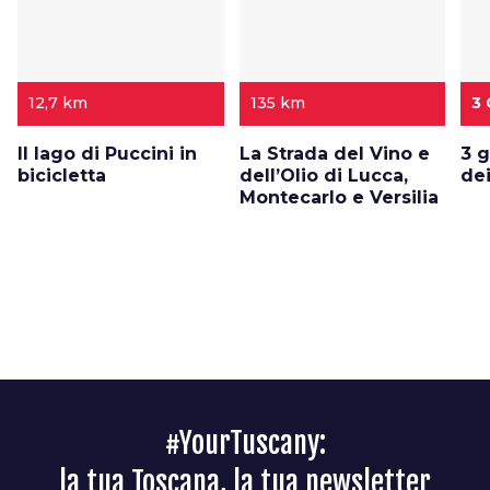
12,7 km
135 km
3 
Il lago di Puccini in
La Strada del Vino e
3 g
bicicletta
dell’Olio di Lucca,
dei
Montecarlo e Versilia
#YourTuscany:
la tua Toscana, la tua newsletter