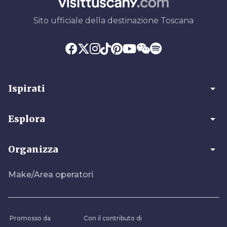
Sito ufficiale della destinazione Toscana
arrow_drop_down
Ispirati
arrow_drop_down
Esplora
arrow_drop_down
Organizza
Make/Area operatori
Promosso da
Con il contributo di