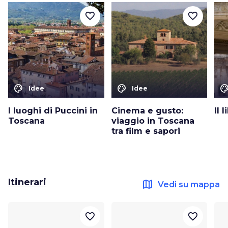
favorite_border
favorite_border
color_lens
color_lens
color_le
Idee
Idee
I luoghi di Puccini in
Cinema e gusto:
Il 
Toscana
viaggio in Toscana
tra film e sapori
Itinerari
map
Vedi su mappa
favorite_border
favorite_border