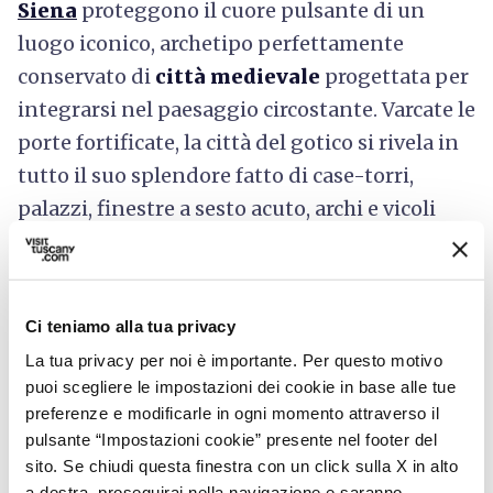
Siena
proteggono il cuore pulsante di un
luogo iconico, archetipo perfettamente
conservato di
città medievale
progettata per
integrarsi nel paesaggio circostante. Varcate le
porte fortificate, la città del gotico si rivela in
tutto il suo splendore fatto di case-torri,
palazzi, finestre a sesto acuto, archi e vicoli
avvolti nella penombra.
Il genio senese ha dato vita a qualcosa di
unico
che è rimasto in eredità al mondo: nelle
Ci teniamo alla tua privacy
sale del Palazzo Comunale troviamo i
La tua privacy per noi è importante. Per questo motivo
capolavori magistrali di Simone Martini e
puoi scegliere le impostazioni dei cookie in base alle tue
Ambrogio Lorenzetti; nello splendido Duomo
preferenze e modificarle in ogni momento attraverso il
troviamo - tra le tante meraviglie - il celebre
pulsante “Impostazioni cookie” presente nel footer del
sito. Se chiudi questa finestra con un click sulla X in alto
pavimento a commessi marmorei disegnato
a destra, proseguirai nella navigazione e saranno