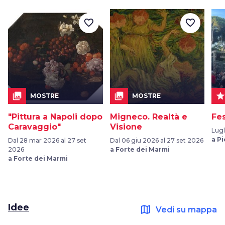
favorite_border
favorite_border
collections
collections
sta
MOSTRE
MOSTRE
"Pittura a Napoli dopo
Migneco. Realtà e
Fes
Caravaggio"
Visione
Lugl
a P
Dal 28 mar 2026 al 27 set
Dal 06 giu 2026 al 27 set 2026
2026
a Forte dei Marmi
a Forte dei Marmi
Idee
map
Vedi su mappa