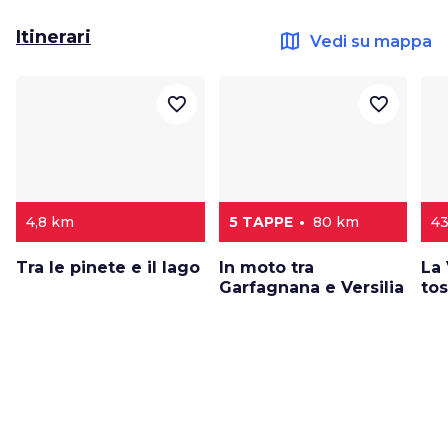
Itinerari
map
Vedi su mappa
favorite_border
favorite_border
4,8 km
5 TAPPE
80 km
43
Tra le pinete e il lago
In moto tra
La
Garfagnana e Versilia
tos