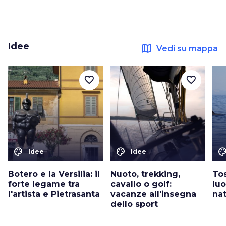
Idee
map
Vedi su mappa
favorite_border
favorite_border
color_lens
color_lens
color_le
Idee
Idee
Botero e la Versilia: il
Nuoto, trekking,
Tos
forte legame tra
cavallo o golf:
luo
l'artista e Pietrasanta
vacanze all'insegna
na
dello sport