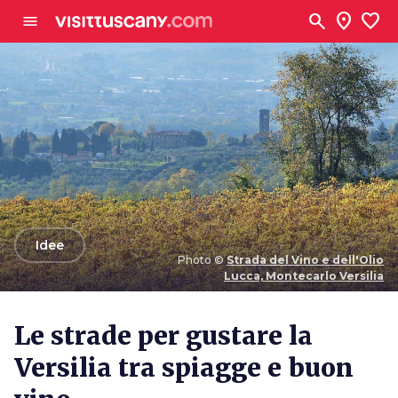
Vai al contenuto principale
search
location_on
favorite
menu
arrow_back
Idee
Photo ©
Strada del Vino e dell'Olio
Lucca, Montecarlo Versilia
Photo ©
Strada del Vino e dell'Olio Lucca,
Montecarlo Versilia
Le strade per gustare la
Versilia tra spiagge e buon