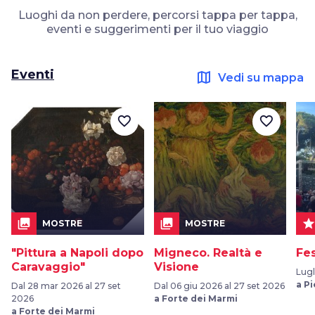
Luoghi da non perdere, percorsi tappa per tappa,
eventi e suggerimenti per il tuo viaggio
Eventi
map
Vedi su mappa
favorite_border
favorite_border
collections
collections
sta
MOSTRE
MOSTRE
"Pittura a Napoli dopo
Migneco. Realtà e
Fes
Caravaggio"
Visione
Lugl
a P
Dal 28 mar 2026 al 27 set
Dal 06 giu 2026 al 27 set 2026
2026
a Forte dei Marmi
a Forte dei Marmi