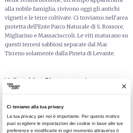
alla nobile famiglia, rivivono oggi gli antichi
vigneti e le terre coltivate. Ci troviamo nell’area
protetta dell’Ente Parco Naturale di S. Rossore,
Migliarino e Massaciuccoli. Le viti maturano su
questi terreni sabbiosi separate dal Mar
Tirreno solamente dalla Pineta di Levante.
Vallecchia - Pietrasanta La
Colombetta
Storicamente conosciuta come la zona vinicola
Ci teniamo alla tua privacy
del capitanato di Pietrasanta, l’antica vigna
La tua privacy per noi è importante. Per questo motivo
della Colombetta negli ultimi anni è stata
puoi scegliere le impostazioni dei cookie in base alle tue
recuperata con nuovi impianti selezionati tra i
preferenze e modificarle in ogni momento attraverso il