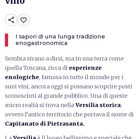
vino
share
favorite_border
I sapori di una lunga tradizione
enogastronomica
Sembra strano a dirsi, ma in una terra come
quella Toscana, ricca di
esperienze
enologiche
, famosa in tutto il mondo per i
suoi vini, ancora oggi si possano scoprire posti
sconosciuti al grande pubblico. Una di queste
micro realtà si trova nella
Versilia storica
,
ovvero l’antico territorio che portava il nome di
Capitanato di Pietrasanta.
La
Versilia
è il luogo bellissimo e speciale che,