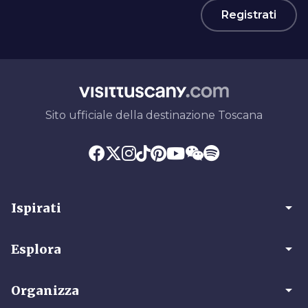
Registrati
Sito ufficiale della destinazione Toscana
arrow_drop_down
Ispirati
arrow_drop_down
Esplora
arrow_drop_down
Organizza