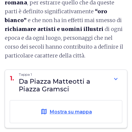
romana
, per estrarre quello che da queste
parti è definito significativamente
“
oro
bianco
”
e che non ha in effetti mai smesso di
richiamare artisti e uomini illustri
di ogni
epoca e da ogni luogo, personaggi che nel
corso dei secoli hanno contribuito a definire il
particolare carattere della città.
Tappa 1
1.
expand_more
Da Piazza Matteotti a
Piazza Gramsci
map
Mostra su mappa