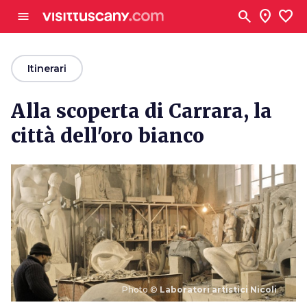
Vai al contenuto principale
search
location_on
favorite
menu
arrow_back
Itinerari
Alla scoperta di Carrara, la
città dell'oro bianco
Photo ©
Laboratori artistici Nicoli