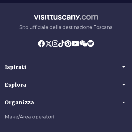
Sito ufficiale della destinazione Toscana
arrow_drop_down
Ispirati
arrow_drop_down
Esplora
arrow_drop_down
Organizza
Make/Area operatori