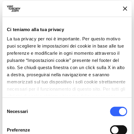
Tappa 4
4.
expand_more
Da Piazza Alberica a via
Loris Giorgi
Ci teniamo alla tua privacy
La tua privacy per noi è importante. Per questo motivo
map
Mostra su mappa
puoi scegliere le impostazioni dei cookie in base alle tue
preferenze e modificarle in ogni momento attraverso il
pulsante “Impostazioni cookie” presente nel footer del
sito. Se chiudi questa finestra con un click sulla X in alto
a destra, proseguirai nella navigazione e saranno
memorizzati sul tuo dispositivo i soli cookie strettamente
necessari per il funzionamento di questo sito. Per tutti gli
altri tipi di cookie abbiamo bisogno del tuo consenso.
Selezione
Necessari
del
consenso
Preferenze