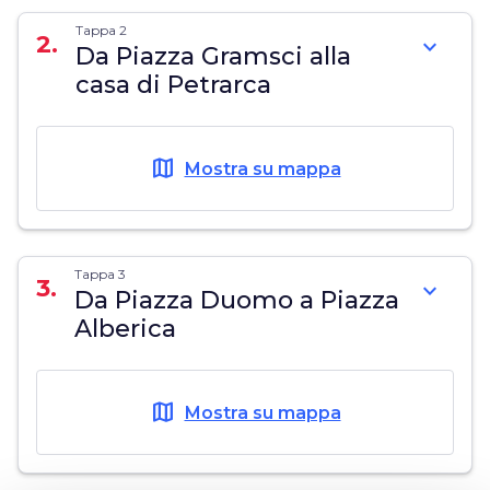
Tappa 2
2.
expand_more
Da Piazza Gramsci alla
casa di Petrarca
map
Mostra su mappa
Tappa 3
3.
expand_more
Da Piazza Duomo a Piazza
Alberica
map
Mostra su mappa