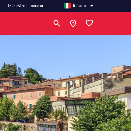
arrow_drop_down
Make/Area operatori
Italiano
search
location_on
favorite