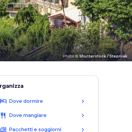
Photo ©
Shutterstock / Stepniak
rganizza
hotel
chevron_right
Dove dormire
restaurant
chevron_right
Dove mangiare
holiday_village
chevron_right
Pacchetti e soggiorni