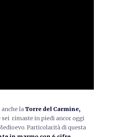
i anche la
Torre del Carmine,
e sei rimaste in piedi ancor oggi
Medioevo. Particolarità di questa
te in marmo con 6 cifre