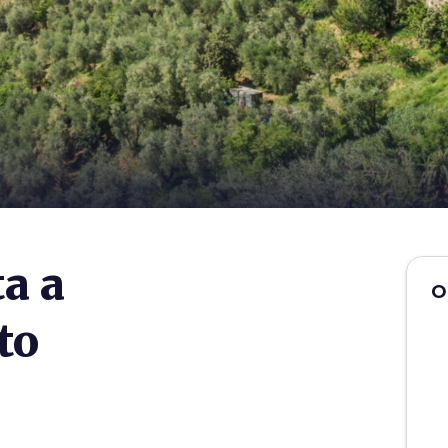
a a
O
to