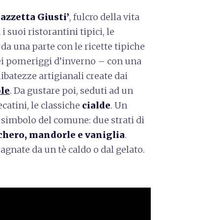
iazzetta Giusti’
, fulcro della vita
i suoi ristorantini tipici, le
si da una parte con le ricette tipiche
nei pomeriggi d’inverno – con una
libatezze artigianali create dai
le
. Da gustare poi, seduti ad un
catini, le classiche
cialde
. Un
 simbolo del comune: due strati di
chero, mandorle e vaniglia
.
gnate da un tè caldo o dal gelato.