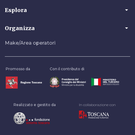
arrow_drop_down
Esplora
arrow_drop_down
Organizza
Make/Area operatori
Promosso da
Con il contributo di
Realizzato e gestito da
In collaborazione con