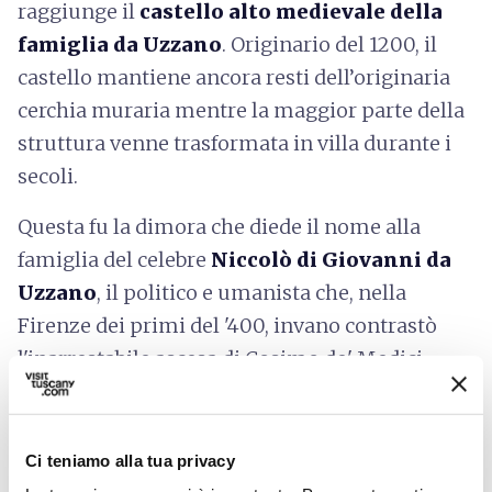
raggiunge il
castello alto medievale della
famiglia da Uzzano
. Originario del 1200, il
castello mantiene ancora resti dell’originaria
cerchia muraria mentre la maggior parte della
struttura venne trasformata in villa durante i
secoli.
Questa fu la dimora che diede il nome alla
famiglia del celebre
Niccolò di Giovanni da
Uzzano
, il politico e umanista che, nella
Firenze dei primi del '400, invano contrastò
l'inarrestabile ascesa di Cosimo de' Medici.
L'ultimo tratto del sentiero segue il percorso
stradale della vecchia viabilità verso il
Ci teniamo alla tua privacy
Valdarno.