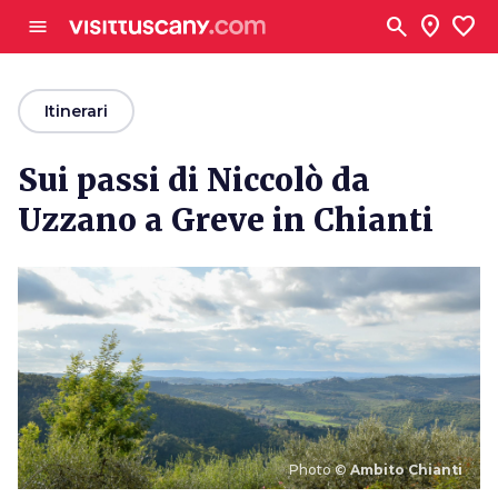
Vai al contenuto principale
search
location_on
favorite
menu
arrow_back
Itinerari
Sui passi di Niccolò da
Uzzano a Greve in Chianti
Photo ©
Ambito Chianti