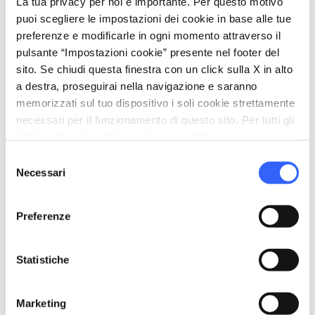
La tua privacy per noi è importante. Per questo motivo
puoi scegliere le impostazioni dei cookie in base alle tue
Rientrati a Greve, prima di raggiungere
preferenze e modificarle in ogni momento attraverso il
nuovamente piazza Matteotti, potrete
pulsante “Impostazioni cookie” presente nel footer del
ammirare la statua del “
Gallo
” eseguita dallo
sito. Se chiudi questa finestra con un click sulla X in alto
scultore
Bino Bini
per celebrare l'unione e la
a destra, proseguirai nella navigazione e saranno
memorizzati sul tuo dispositivo i soli cookie strettamente
collaborazione tra tutti i comuni del Chianti
necessari per il funzionamento di questo sito. Per tutti gli
Classico.
altri tipi di cookie abbiamo bisogno del tuo consenso.
Il sentiero “Sui passi di Niccolò da Uzzano” fa
Selezione
Necessari
del
parte della
Rete Escursionistica Chianti
consenso
Classico
che riunisce percorsi e itinerari dei
Preferenze
comuni del Chianti.
Statistiche
Marketing