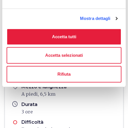
Mostra dettagli
Accetta tutti
fullscreen
Esplora su mappa
Accetta selezionati
Rifiuta
Informazioni
directions
Mezzo e lunghezza
A piedi, 6,5 km
schedule
Durata
3 ore
Difficoltà