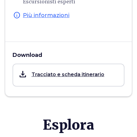
Escursionisti esperti
info
Più informazioni
Download
save_alt
Tracciato e scheda itinerario
Esplora