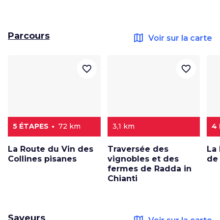
Parcours
map
Voir sur la carte
favorite_border
favorite_border
5 ÉTAPES
72 km
3,1 km
4
La Route du Vin des
Traversée des
La
Collines pisanes
vignobles et des
de 
fermes de Radda in
Chianti
Saveurs
map