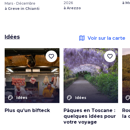
2026
à M
Mars - Décembre
à Arezzo
à Greve in Chianti
Idées
map
Voir sur la carte
favorite_border
favorite_border
color_lens
color_lens
color_le
Idées
Idées
Plus qu’un bifteck
Pâques en Toscane :
Ro
quelques idées pour
la 
votre voyage