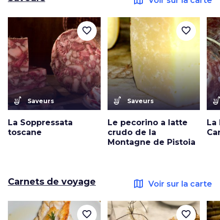
Voir sur la carte
favorite_border
favorite_border
soup_kitchen
soup_kitchen
soup_kitc
Saveurs
Saveurs
La Soppressata
Le pecorino a latte
La
toscane
crudo de la
Ca
Montagne de Pistoia
Carnets de voyage
map
Voir sur la carte
favorite_border
favorite_border