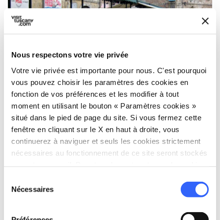
Nous respectons votre vie privée
Votre vie privée est importante pour nous. C'est pourquoi
vous pouvez choisir les paramètres des cookies en
fonction de vos préférences et les modifier à tout
Il mercato di Piazza delle Vettovaglie à Pise - Credit:
moment en utilisant le bouton « Paramètres cookies »
jacqueline.poggi
situé dans le pied de page du site. Si vous fermez cette
fenêtre en cliquant sur le X en haut à droite, vous
Le
marché de la
Piazza delle Vettovaglie
à
continuerez à naviguer et seuls les cookies strictement
nécessaires au fonctionnement de ce site seront stockés
Pise
est ouvert tous les jours, matin et après-
sur votre appareil. Pour tous les autres types de cookies,
midi, et s'étend de la place aux rues adjacentes,
nous avons besoin de votre consentement.
Sélection
avec ses étals de fruits, de légumes et d'autres
Nécessaires
du
spécialités alimentaires. C'est l'un des endroits
consentement
les plus caractéristiques et authentiques de la
Préférences