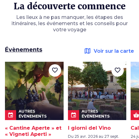
La découverte commence
Les lieux à ne pas manquer, les étapes des
itinéraires, les événements et les conseils pour
votre voyage
Évènements
map
Voir sur la carte
favorite_border
favorite_border
AUTRES
AUTRES
event
event
shopping_bask
ÉVÈNEMENTS
ÉVÈNEMENTS
« Cantine Aperte » et
I giorni del Vino
Cal
« Vigneti Aperti »
Du 25 avr. 2026 au 27 sept.
24 ju