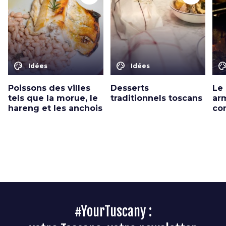
color_lens
color_lens
color_le
Idées
Idées
Poissons des villes
Desserts
Le 
tels que la morue, le
traditionnels toscans
ar
hareng et les anchois
con
#YourTuscany :