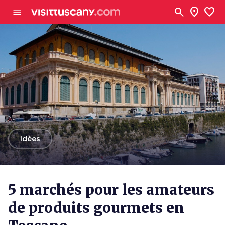
Aller au contenu principal
search
location_on
favorite
menu
arrow_back
Idées
5 marchés pour les amateurs
de produits gourmets en