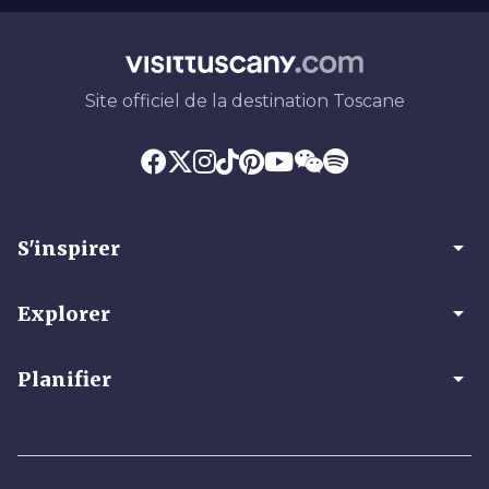
Site officiel de la destination Toscane
arrow_drop_down
S'inspirer
arrow_drop_down
Explorer
arrow_drop_down
Planifier