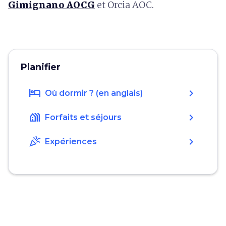
Gimignano AOCG
et Orcia AOC.
Planifier
hotel
chevron_right
Où dormir ? (en anglais)
holiday_village
chevron_right
Forfaits et séjours
celebration
chevron_right
Expériences