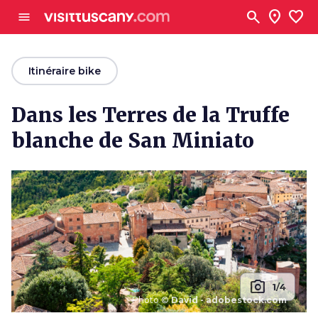
Aller au contenu principal
search
location_on
favorite
menu
arrow_back
Itinéraire bike
Dans les Terres de la Truffe
blanche de San Miniato
photo_camera
1/4
Photo ©
David - adobestock.com