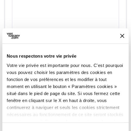
Nous respectons votre vie privée
fullscreen
Esplora su mappa
Votre vie privée est importante pour nous. C'est pourquoi
vous pouvez choisir les paramètres des cookies en
fonction de vos préférences et les modifier à tout
moment en utilisant le bouton « Paramètres cookies »
situé dans le pied de page du site. Si vous fermez cette
vertical_align_top
218 mt
fenêtre en cliquant sur le X en haut à droite, vous
continuerez à naviguer et seuls les cookies strictement
vertical_align_bottom
15 mt
nécessaires au fonctionnement de ce site seront stockés
sur votre appareil. Pour tous les autres types de cookies,
nous avons besoin de votre consentement.
Sélection