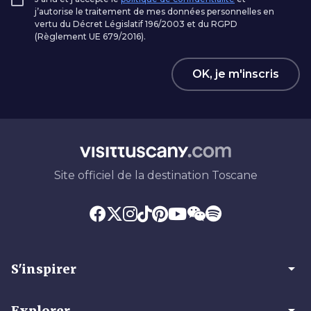
j’autorise le traitement de mes données personnelles en
vertu du Décret Législatif 196/2003 et du RGPD
(Règlement UE 679/2016).
OK, je m'inscris
Site officiel de la destination Toscane
arrow_drop_down
S'inspirer
arrow_drop_down
Explorer