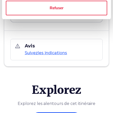
Refuser
save_alt
Tracé et fiche itinéraire
warning_amber
Avis
Suivezles indications
Explorez
Explorez les alentours de cet itinéraire