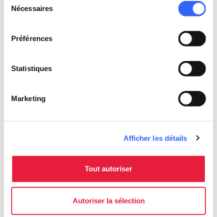
Informations
Nécessaires
du
directions_bike
Types de vélo
consentement
De route
Préférences
straighten
Longueur
100 Km
Statistiques
Difficulté technique
Difficile
Marketing
Effort physique
Difficile
Afficher les détails
info
Plus d'infos
Tout autoriser
Autoriser la sélection
Download