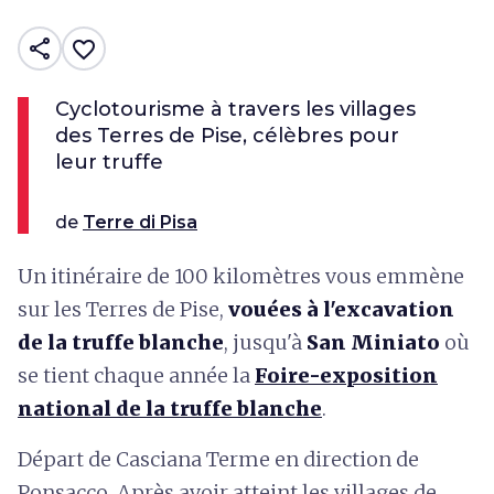
share
favorite_border
Cyclotourisme à travers les villages
des Terres de Pise, célèbres pour
leur truffe
de
Terre di Pisa
Un itinéraire de 100 kilomètres vous emmène
sur les Terres de Pise,
vouées à l'excavation
de la truffe blanche
, jusqu'à
San Miniato
où
se tient chaque année la
Foire-exposition
national de la truffe blanche
.
Départ de Casciana Terme en direction de
Ponsacco. Après avoir atteint les villages de