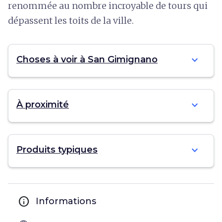
renommée au nombre incroyable de tours qui
dépassent les toits de la ville.
expand_more
Choses à voir à San Gimignano
expand_more
À proximité
expand_more
Produits typiques
info
Informations