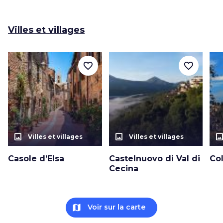
Villes et villages
favorite_border
favorite_border
photo_size_select_actual
photo_size_select_actual
photo_size_select_a
Villes et villages
Villes et villages
Casole d’Elsa
Castelnuovo di Val di
Col
Cecina
map
Voir sur la carte