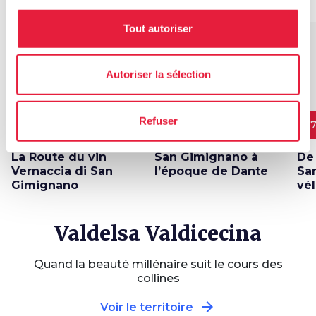
Tout autoriser
favorite_border
favorite_border
Autoriser la sélection
Refuser
4 ÉTAPES
15 km
6 ÉTAPES
1,8 km
37
La Route du vin
San Gimignano à
De 
Vernaccia di San
l’époque de Dante
Sa
Gimignano
vé
Valdelsa Valdicecina
Quand la beauté millénaire suit le cours des
collines
arrow_forward
Voir le territoire