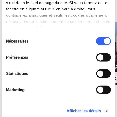
situé dans le pied de page du site. Si vous fermez cette
fenêtre en cliquant sur le X en haut à droite, vous
Idées
map
Voir sur la carte
continuerez à naviguer et seuls les cookies strictement
nécessaires au fonctionnement de ce site seront stockés
sur votre appareil. Pour tous les autres types de cookies,
favorite_border
favorite_border
nous avons besoin de votre consentement.
Sélection
Nécessaires
du
consentement
Préférences
color_lens
color_lens
color_le
Idées
Idées
Statistiques
Tout l'or de San
San Gimignano et
3 c
Gimignano
ses films
Gi
Marketing
Afficher les détails
Parcours
map
Voir sur la carte