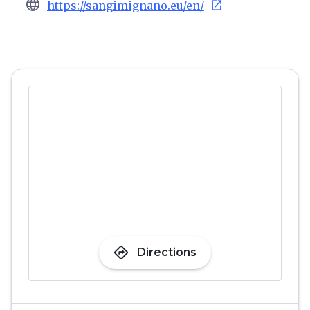
language
open_in_new
https://sangimignano.eu/en/
directions
Directions