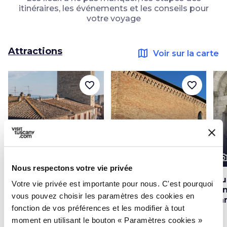
itinéraires, les événements et les conseils pour
votre voyage
Attractions
map
Voir sur la carte
favorite_border
favorite_border
photo_camera
photo_camera
photo_cam
Attractions
Attractions
Nous respectons votre vie privée
Tour et Maison
L'église de Saint
Mu
Votre vie privée est importante pour nous. C'est pourquoi
Campatelli à San
Augustin de San
or
vous pouvez choisir les paramètres des cookies en
Gimignano
Gimignano
Sa
fonction de vos préférences et les modifier à tout
moment en utilisant le bouton « Paramètres cookies »