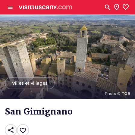
Aller au contenu principal
search
location_on
favorite
menu
arrow_back
Villes et villages
Photo ©
TOB
Photo ©
TOB
San Gimignano
share
favorite_border