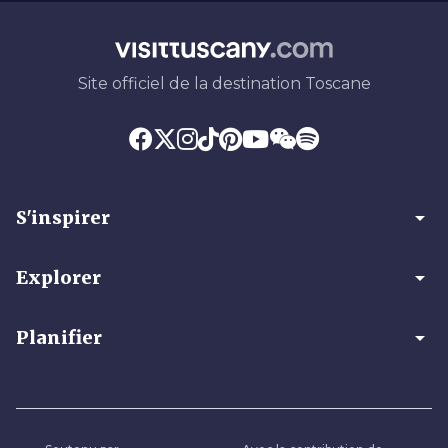
Site officiel de la destination Toscane
arrow_drop_down
S'inspirer
arrow_drop_down
Explorer
arrow_drop_down
Planifier