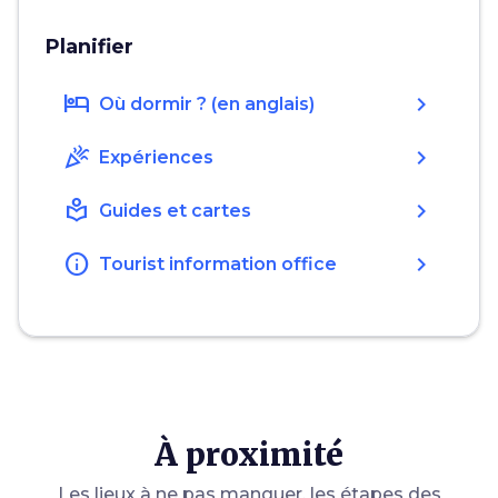
Planifier
hotel
chevron_right
Où dormir ? (en anglais)
celebration
chevron_right
Expériences
local_library
chevron_right
Guides et cartes
info
chevron_right
Tourist information office
À proximité
Les lieux à ne pas manquer, les étapes des