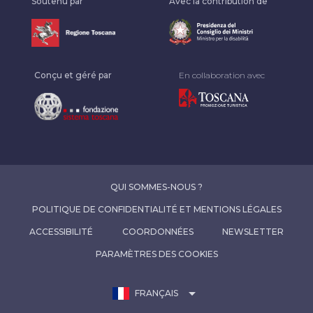
Soutenu par
Avec la contribution de
Conçu et géré par
En collaboration avec
QUI SOMMES-NOUS ?
POLITIQUE DE CONFIDENTIALITÉ ET MENTIONS LÉGALES
ACCESSIBILITÉ
COORDONNÉES
NEWSLETTER
PARAMÈTRES DES COOKIES
arrow_drop_down
FRANÇAIS