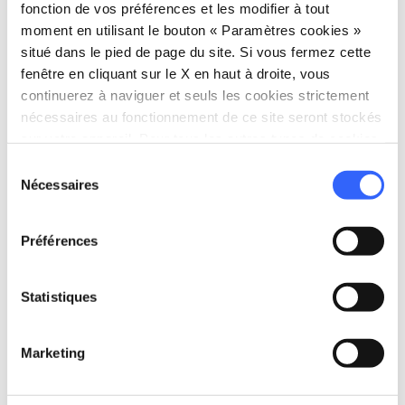
Piazza dei Priori, 8, 56048 Volterra PI,
fonction de vos préférences et les modifier à tout
Italia
moment en utilisant le bouton « Paramètres cookies »
situé dans le pied de page du site. Si vous fermez cette
schedule
Quand
fenêtre en cliquant sur le X en haut à droite, vous
Fin octobre - Début novembre
continuerez à naviguer et seuls les cookies strictement
email
E-mail
nécessaires au fonctionnement de ce site seront stockés
sur votre appareil. Pour tous les autres types de cookies,
infovolterragusto@gmail.com
open_in_new
nous avons besoin de votre consentement.
Sélection
language
Site web
Nécessaires
du
https://www.volterragusto.com/
open_in_new
consentement
phone
Téléphone
Préférences
+39 058886099
Statistiques
Planifier
Marketing
hotel
chevron_right
Où dormir ?