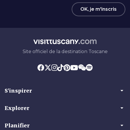
OK, je m'inscris
Site officiel de la destination Toscane
arrow_drop_down
S'inspirer
arrow_drop_down
Explorer
arrow_drop_down
Planifier