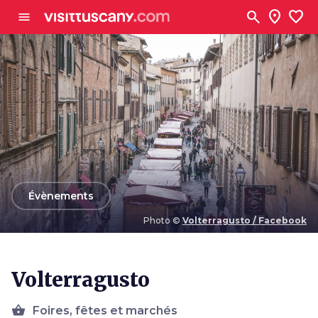
Aller au contenu principal
search
location_on
favorite
menu
arrow_back
Évènements
Photo ©
Volterragusto / Facebook
Photo ©
Volterragusto / Facebook
Volterragusto
shopping_basket
Foires, fêtes et marchés