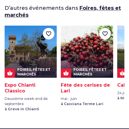
D’autres événements dans
Foires, fêtes et
marchés
favorite_border
favorite_border
FOIRES, FÊTES ET
FOIRES, FÊTES ET
shopping_basket
shopping_basket
shopping_basket
MARCHÉS
MARCHÉS
Expo Chianti
Fête des cerises de
Calic
Classico
Lari
24 juil
à Mon
Deuxième week-end de
mai - juin
septembre
à Casciana Terme Lari
à Greve in Chianti