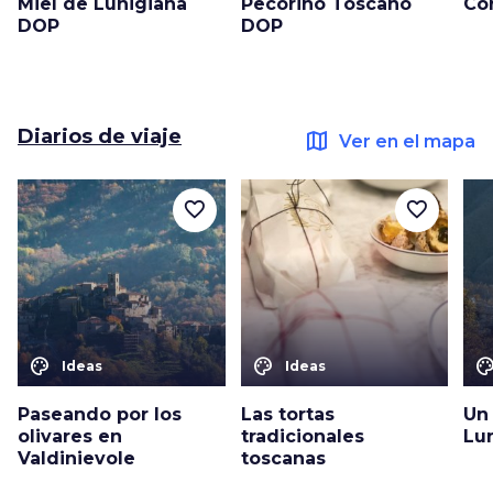
Miel de Lunigiana
Pecorino Toscano
Co
DOP
DOP
Diarios de viaje
map
Ver en el mapa
favorite_border
favorite_border
color_lens
color_lens
color_le
Ideas
Ideas
Paseando por los
Las tortas
Un
olivares en
tradicionales
Lu
Valdinievole
toscanas