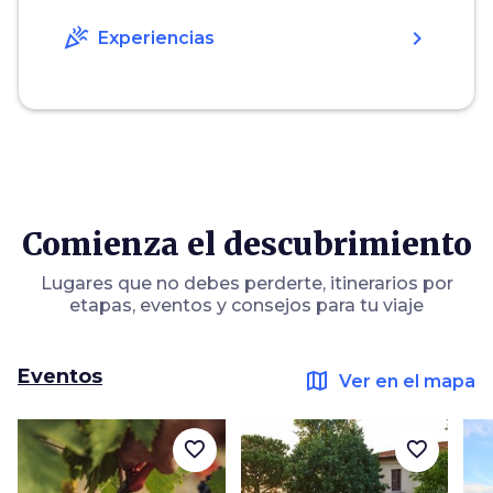
celebration
chevron_right
Experiencias
Comienza el descubrimiento
Lugares que no debes perderte, itinerarios por
etapas, eventos y consejos para tu viaje
Eventos
map
Ver en el mapa
favorite_border
favorite_border