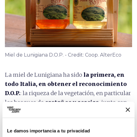
Miel de Lunigiana D.O.P. - Credit: Coop. AlterEco
La miel de Lunigiana ha sido
la primera, en
todo Italia, en obtener el reconocimiento
D.O.P.
: la riqueza de la vegetación, en particular
los bosques de
castaños y acacias
, junto con
el bajo nivel de industrialización - y por lo
tanto de contaminación - del territorio,
garantizan
una producción genuina
,
Le damos importancia a tu privacidad