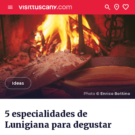
Ve al contenido principal
search
location_on
favorite
menu
arrow_back
Ideas
Photo ©
Enrico Bottino
Photo ©
Enrico Bottino
5 especialidades de
Lunigiana para degustar