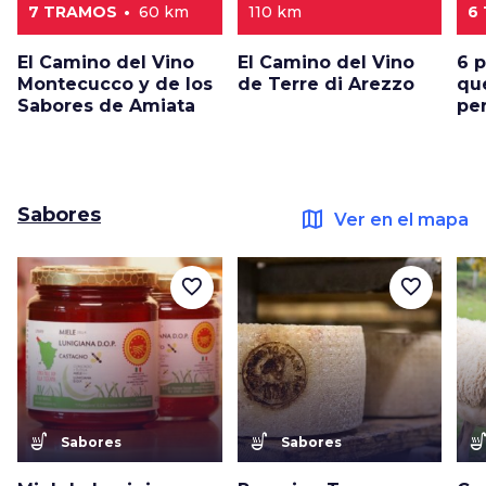
7 TRAMOS
60 km
110 km
6
El Camino del Vino
El Camino del Vino
6 
Montecucco y de los
de Terre di Arezzo
qu
Sabores de Amiata
pe
Sabores
map
Ver en el mapa
favorite_border
favorite_border
soup_kitchen
soup_kitchen
soup_kitc
Sabores
Sabores