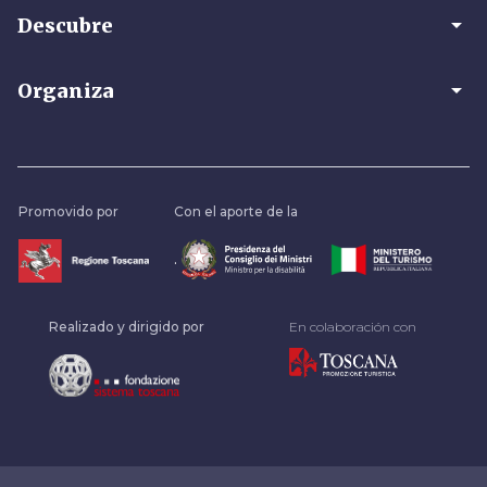
arrow_drop_down
Descubre
arrow_drop_down
Organiza
Promovido por
Con el aporte de la
.
Realizado y dirigido por
En colaboración con