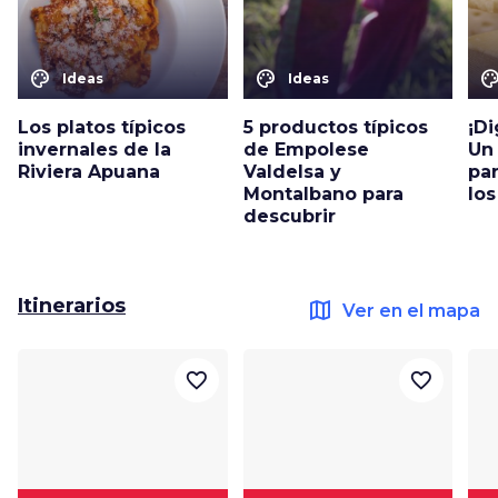
color_lens
color_lens
color_le
Ideas
Ideas
Los platos típicos
5 productos típicos
¡D
invernales de la
de Empolese
Un
Riviera Apuana
Valdelsa y
pa
Montalbano para
lo
descubrir
Itinerarios
map
Ver en el mapa
favorite_border
favorite_border