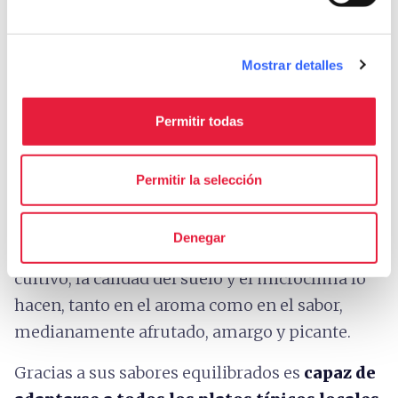
Matteo Dunchi per Ambito Lunigiana
Entre los diferentes productos típicos locales,
Mostrar detalles
Lunigiana también se destaca por la
calidad
de un Aceite de Oliva Virgen Extra Toscano
Permitir todas
I.G.P.
que, precisamente por sus características
especiales, también tiene una segunda
Permitir la selección
mención
"Colinas de Lunigiana"
. De hecho,
aunque la variedad de plantas son aquellas
Denegar
típicas de Toscana, en particular el molino y el
cultivo, la calidad del suelo y el microclima lo
hacen, tanto en el aroma como en el sabor,
medianamente afrutado, amargo y picante.
Gracias a sus sabores equilibrados es
capaz de