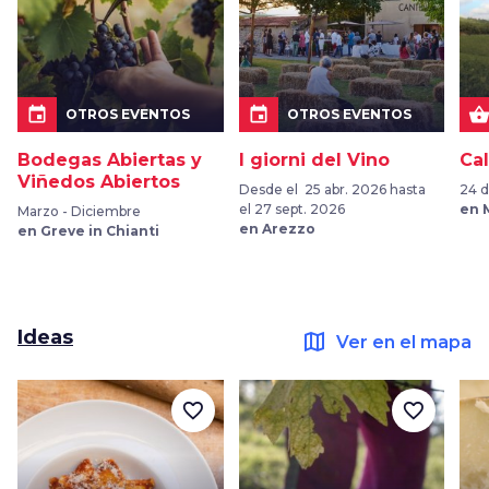
event
event
shopping_bask
OTROS EVENTOS
OTROS EVENTOS
Bodegas Abiertas y
I giorni del Vino
Cal
Viñedos Abiertos
Desde el 25 abr. 2026 hasta
24 d
el 27 sept. 2026
en 
Marzo - Diciembre
en Arezzo
en Greve in Chianti
Ideas
map
Ver en el mapa
favorite_border
favorite_border