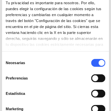
atestiguada en esta zona desde el 1400.
Tu privacidad es importante para nosotros. Por ello,
puedes elegir la configuración de las cookies según tus
preferencias y cambiarlas en cualquier momento a
través del botón "Configuración de las cookies" que se
5.
Aceite Toscano I.G.P. "Colinas de
encuentra en el pie de página del sitio. Si cierras esta
Lunigiana"
ventana haciendo clic en la X en la parte superior
derecha, seguirás navegando y sólo se almacenarán en
tu dispositivo las cookies estrictamente necesarias para
el funcionamiento de este sitio. Para todos los otros tipos
de cookies necesitamos tu consentimiento.
Selección
Necesarias
de
consentimiento
Preferencias
Estadística
Aceite Toscano I.G.P. "Colinas de Lunigiana" - Credit:
Marketing