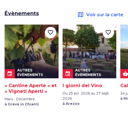
Évènements
map
Voir sur la carte
favorite_border
favorite_border
AUTRES
AUTRES
event
event
shopping_bask
ÉVÈNEMENTS
ÉVÈNEMENTS
« Cantine Aperte » et
I giorni del Vino
Cal
« Vigneti Aperti »
Du 25 avr. 2026 au 27 sept.
24 ju
2026
à M
Mars - Décembre
à Arezzo
à Greve in Chianti