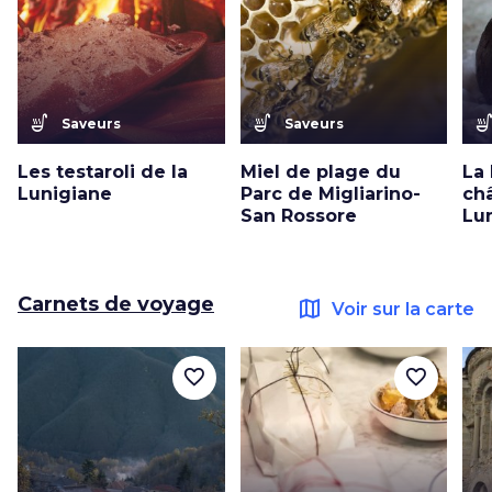
soup_kitchen
soup_kitchen
soup_kitc
Saveurs
Saveurs
Les testaroli de la
Miel de plage du
La
Lunigiane
Parc de Migliarino-
ch
San Rossore
Lu
Carnets de voyage
map
Voir sur la carte
favorite_border
favorite_border