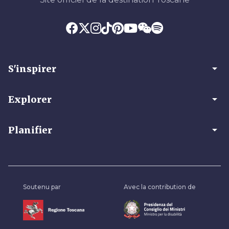
arrow_drop_down
S'inspirer
arrow_drop_down
Explorer
arrow_drop_down
Planifier
Soutenu par
Avec la contribution de