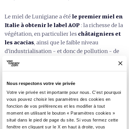
Le miel de Lunigiane a été
le premier miel en
Italie à obtenir le label AOP
: la richesse de la
végétation, en particulier les
châtaigniers et
les acacias
, ainsi que le faible niveau
d'industrialisation - et donc de pollution - de
la zone, garantissent une
production
authentique
, attestée dans cette région
depuis 1400.
Nous respectons votre vie privée
Votre vie privée est importante pour nous. C'est pourquoi
vous pouvez choisir les paramètres des cookies en
5.
Huile Toscan I.G.P. « Colline della
fonction de vos préférences et les modifier à tout
Lunigiana »
moment en utilisant le bouton « Paramètres cookies »
situé dans le pied de page du site. Si vous fermez cette
fenêtre en cliquant sur le X en haut à droite, vous