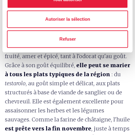
caractéristiques particulières, bénéficie
également du sous-label
« colline della
Autoriser la sélection
Lunigiana »
. En effet, bien que la variété des
plantes soit typiquement toscane, notamment
le
frantoio
et le
leccino
, la qualité du sol et le
Refuser
microclimat en font un produit moyennement
fruité, amer et épicé, tant à l'odorat qu'au goût.
Grâce à son goût équilibré,
elle peut se marier
à tous les plats typiques de la région
: du
testarolo
, au goût simple et délicat, aux plats
structurés à base de viande de sanglier ou de
chevreuil. Elle est également excellente pour
assaisonner les herbes et les légumes
sauvages. Comme la farine de châtaigne, l'huile
est prête vers la fin novembre
, juste à temps