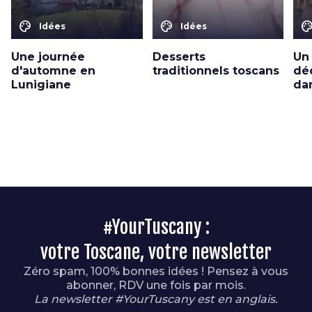
color_lens
color_lens
color_le
Idées
Idées
Une journée
Desserts
Un
d'automne en
traditionnels toscans
dé
Lunigiane
da
#YourTuscany :
votre Toscane, votre newsletter
Zéro spam, 100% bonnes idées ! Pensez à vous
abonner, RDV une fois par mois.
La newsletter #YourTuscany est en anglais.