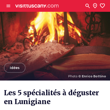
Aller au contenu principal
search
location_on
favorite
menu
arrow_back
Idées
Photo ©
Enrico Bottino
Photo ©
Enrico Bottino
Les 5 spécialités à déguster
en Lunigiane