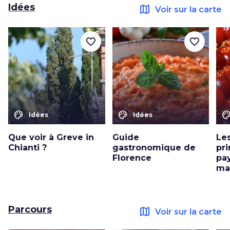
Idées
map
Voir sur la carte
favorite_border
favorite_border
color_lens
color_lens
color_le
Idées
Idées
Que voir à Greve in
Guide
Le
Chianti ?
gastronomique de
pri
Florence
pa
ma
Parcours
map
Voir sur la carte