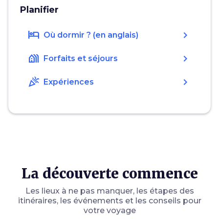
Planifier
hotel
chevron_right
Où dormir ? (en anglais)
holiday_village
chevron_right
Forfaits et séjours
celebration
chevron_right
Expériences
La découverte commence
Les lieux à ne pas manquer, les étapes des
itinéraires, les événements et les conseils pour
votre voyage