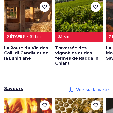
favorite_border
favorite_border
5 ÉTAPES
91 km
3,1 km
7
La Route du Vin des
Traversée des
La
Colli di Candia et de
vignobles et des
Mo
la Lunigiane
fermes de Radda in
Sa
Chianti
Saveurs
map
Voir sur la carte
favorite_border
favorite_border