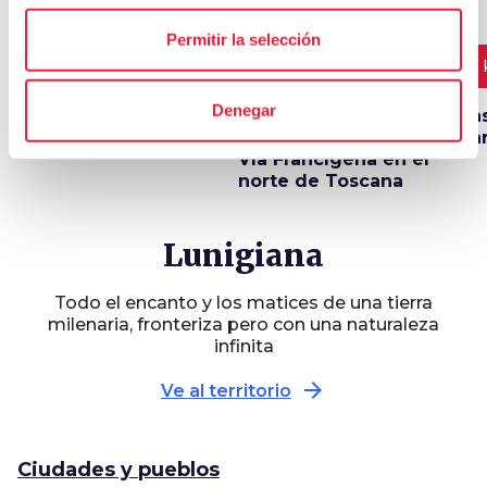
Permitir la selección
5 TRAMOS
70 km
3 DÍAS
52 km
8
Denegar
Viajando por la VÍa
Una caminata de tres
Cas
Marquesana
días a lo largo de la
Ca
Vía Francígena en el
norte de Toscana
Lunigiana
Todo el encanto y los matices de una tierra
milenaria, fronteriza pero con una naturaleza
infinita
arrow_forward
Ve al territorio
Ciudades y pueblos