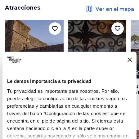
Atracciones
map
Ver en el mapa
favorite_border
favorite_border
photo_camera
photo_camera
photo_cam
Atracciones
Atracciones
Le damos importancia a tu privacidad
Fortaleza Brunella
Museo de San
Mu
Tu privacidad es importante para nosotros. Por ello,
Caprasio
Na
puedes elegir la configuración de las cookies según tus
preferencias y cambiarlas en cualquier momento a
través del botón "Configuración de las cookies" que se
Ideas
map
Ver en el mapa
encuentra en el pie de página del sitio. Si cierras esta
ventana haciendo clic en la X en la parte superior
derecha, seguirás navegando y sólo se almacenarán en
favorite_border
favorite_border