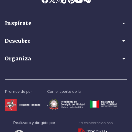
arrow_drop_down
Inspírate
arrow_drop_down
Descubre
arrow_drop_down
Organiza
Promovido por
Con el aporte de la
.
Realizado y dirigido por
En colaboración con