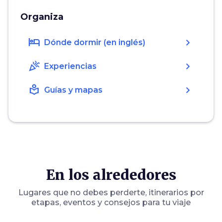
Organiza
hotel
chevron_right
Dónde dormir (en inglés)
celebration
chevron_right
Experiencias
local_library
chevron_right
Guías y mapas
En los alrededores
Lugares que no debes perderte, itinerarios por
etapas, eventos y consejos para tu viaje