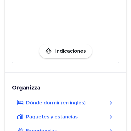
directions
Indicaciones
Organizza
hotel
chevron_right
Dónde dormir (en inglés)
holiday_village
chevron_right
Paquetes y estancias
Experiencias