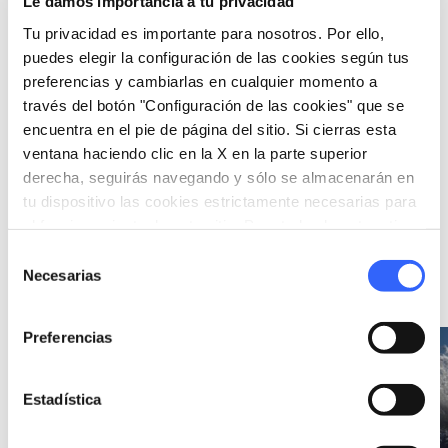
Le damos importancia a tu privacidad
Tu privacidad es importante para nosotros. Por ello,
puedes elegir la configuración de las cookies según tus
preferencias y cambiarlas en cualquier momento a
collections
EXPOSICIONES
través del botón "Configuración de las cookies" que se
San Francisco, puro
encuentra en el pie de página del sitio. Si cierras esta
fervor seráfico
ventana haciendo clic en la X en la parte superior
Desde el 19 jul. 2026 hasta
derecha, seguirás navegando y sólo se almacenarán en
el 29 nov. 2026
tu dispositivo las cookies estrictamente necesarias para
en Pontremoli
el funcionamiento de este sitio. Para todos los otros tipos
de cookies necesitamos tu consentimiento.
Selección
Necesarias
de
Ideas
map
Ver en el mapa
consentimiento
Preferencias
favorite_border
favorite_border
Estadística