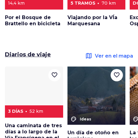
14,4 km
5 TRAMOS
70 km
D
Por el Bosque de
Viajando por la VÍa
Exc
Brattello en bicicleta
Marquesana
Os
Diarios de viaje
map
Ver en el mapa
favorite_border
favorite_border
3 DÍAS
52 km
color_lens
color_le
Ideas
Una caminata de tres
días a lo largo de la
Un día de otoño en
La
Vía Francígena en el