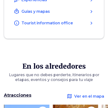
celebration
chevron_right
local_library
chevron_right
Guías y mapas
info
chevron_right
Tourist information office
En los alrededores
Lugares que no debes perderte, itinerarios por
etapas, eventos y consejos para tu viaje
Atracciones
map
Ver en el mapa