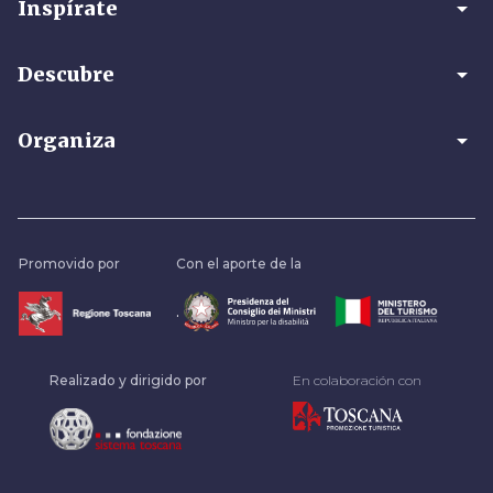
arrow_drop_down
Inspírate
arrow_drop_down
Descubre
arrow_drop_down
Organiza
Promovido por
Con el aporte de la
.
Realizado y dirigido por
En colaboración con