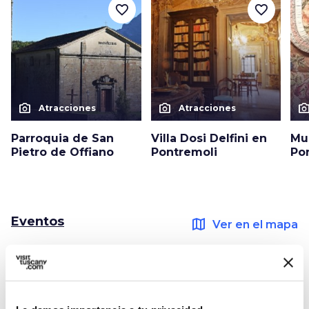
favorite_border
favorite_border
photo_camera
photo_camera
photo_cam
Atracciones
Atracciones
Parroquia de San
Villa Dosi Delfini en
Mu
Pietro de Offiano
Pontremoli
Po
Eventos
map
Ver en el mapa
favorite_border