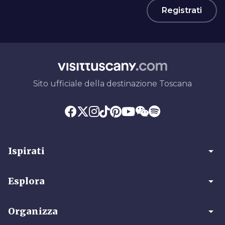
Registrati
Sito ufficiale della destinazione Toscana
arrow_drop_down
Ispirati
arrow_drop_down
Esplora
arrow_drop_down
Organizza