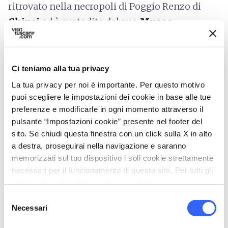
ritrovato nella necropoli di Poggio Renzo di
Chiusi
ed è custodita dal suo
Museo
Nazionale Etrusco di Chiusi
. Sul coperchio
sono presenti due figure in terracotta
immortalati in un abbraccio, da qui il nome;
Ci teniamo alla tua privacy
destinato a un canopo, ovvero un vaso dalle
La tua privacy per noi è importante. Per questo motivo
rappresentazioni antropomorfe, era parte di
puoi scegliere le impostazioni dei cookie in base alle tue
preferenze e modificarle in ogni momento attraverso il
un corredo funerario ed era dove venivano
pulsante “Impostazioni cookie” presente nel footer del
riposte le ceneri del defunto.
sito. Se chiudi questa finestra con un click sulla X in alto
a destra, proseguirai nella navigazione e saranno
memorizzati sul tuo dispositivo i soli cookie strettamente
directions
Come arrivare
necessari per il funzionamento di questo sito. Per tutti gli
altri tipi di cookie abbiamo bisogno del tuo consenso.
Via Porsenna, 93, 53043 Chiusi SI, Italia
Selezione
open_in_new
Indicazioni
Necessari
del
consenso