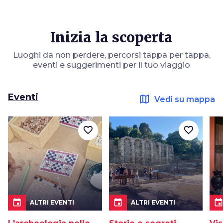
Inizia la scoperta
Luoghi da non perdere, percorsi tappa per tappa,
eventi e suggerimenti per il tuo viaggio
Eventi
map
Vedi su mappa
favorite_border
favorite_border
event
event
even
ALTRI EVENTI
ALTRI EVENTI