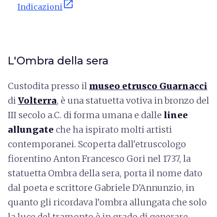
open_in_new
Indicazioni
L'Ombra della sera
Custodita presso il
museo etrusco Guarnacci
di
Volterra
, è una statuetta votiva in bronzo del
III secolo a.C. di forma umana e dalle
linee
allungate
che ha ispirato molti artisti
contemporanei. Scoperta dall'etruscologo
fiorentino Anton Francesco Gori nel 1737, la
statuetta Ombra della sera, porta il nome dato
dal poeta e scrittore Gabriele D'Annunzio, in
quanto gli ricordava l’ombra allungata che solo
la luce del tramonto è in grado di generare.