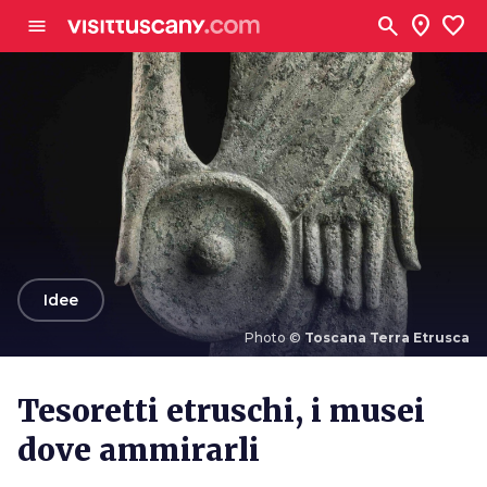
Vai al contenuto principale
search
location_on
favorite
menu
arrow_back
Idee
Photo ©
Toscana Terra Etrusca
Photo ©
Toscana Terra Etrusca
Tesoretti etruschi, i musei
dove ammirarli