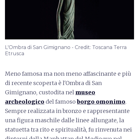
L'Ombra di San Gimignano - Credit: Toscana Terra
Etrusca
Meno famosa ma non meno affascinante e più
di recente scoperta è l'Ombra di San
Gimignano, custodita nel
museo
archeologico
del famoso
borgo omonimo
.
Sempre realizzata in bronzo e rappresentante
una figura maschile dalle linee allungate, la
statuetta tra rito e spiritualità, fu rinvenuta nei
dintorni della Manhattan del Medioevo nel