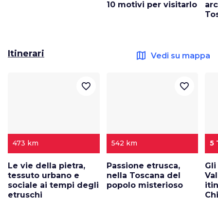
10 motivi per visitarlo
ar
To
Itinerari
map
Vedi su mappa
favorite_border
favorite_border
473 km
542 km
5
Le vie della pietra,
Passione etrusca,
Gli
tessuto urbano e
nella Toscana del
Val
sociale ai tempi degli
popolo misterioso
iti
etruschi
Chi