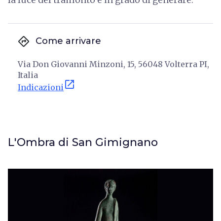
directions
Come arrivare
Via Don Giovanni Minzoni, 15, 56048 Volterra PI,
Italia
open_in_new
Indicazioni
L'Ombra di San Gimignano