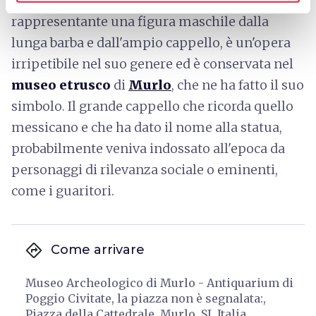
Statua acroteriale in terracotta
rappresentante una figura maschile dalla
lunga barba e dall'ampio cappello, è un'opera
irripetibile nel suo genere ed è conservata nel
museo etrusco
di
Murlo
, che ne ha fatto il suo
simbolo. Il grande cappello che ricorda quello
messicano e che ha dato il nome alla statua,
probabilmente veniva indossato all'epoca da
personaggi di rilevanza sociale o eminenti,
come i guaritori.
directions
Come arrivare
Museo Archeologico di Murlo - Antiquarium di
Poggio Civitate, la piazza non è segnalata:,
Piazza della Cattedrale, Murlo, SI, Italia