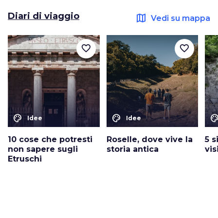
Diari di viaggio
map
Vedi su mappa
favorite_border
favorite_border
color_lens
color_lens
color_le
Idee
Idee
10 cose che potresti
Roselle, dove vive la
5 s
non sapere sugli
storia antica
vis
Etruschi