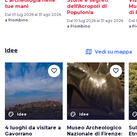
L'archeologia nelle
Storie e segreti
Vis
tue mani
dell'Acropoli di
Mu
Populonia
di
Dal 01 lug 2026 al 31 ago 2026
a Piombino
Dal 10 lug 2026 al 31 ago 2026
Dal 
a Piombino
a P
Idee
map
Vedi su mappa
favorite_border
favorite_border
color_lens
color_lens
color_le
Idee
Idee
4 luoghi da visitare a
Museo Archeologico
Su
Gavorrano
Nazionale di Firenze:
Etr