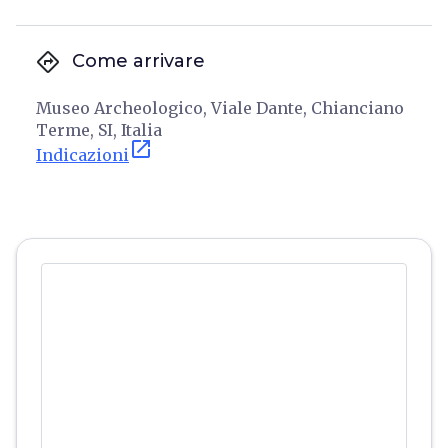
directions
Come arrivare
Museo Archeologico, Viale Dante, Chianciano
Terme, SI, Italia
open_in_new
Indicazioni