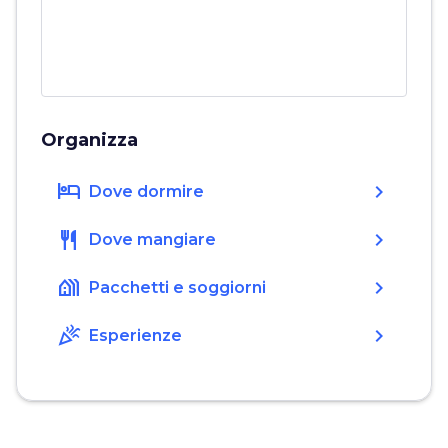
Organizza
hotel
chevron_right
Dove dormire
restaurant
chevron_right
Dove mangiare
holiday_village
chevron_right
Pacchetti e soggiorni
celebration
chevron_right
Esperienze