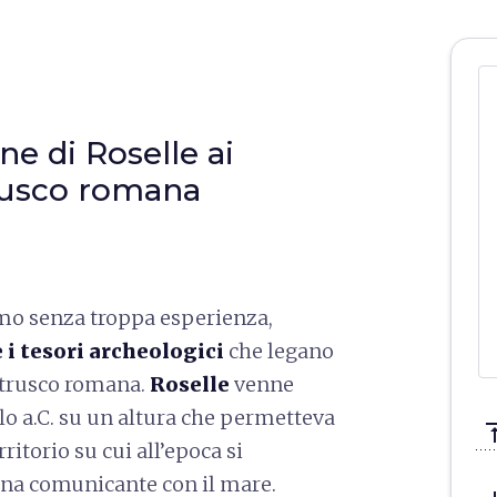
e di Roselle ai
etrusco romana
ismo senza troppa esperienza,
 i tesori archeologici
che legano
etrusco romana.
Roselle
venne
olo a.C. su un altura che permetteva
vertical_a
ritorio su cui all’epoca si
una comunicante con il mare.