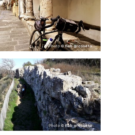
Photo ©
fiab grosseto
Photo ©
fiab grosseto