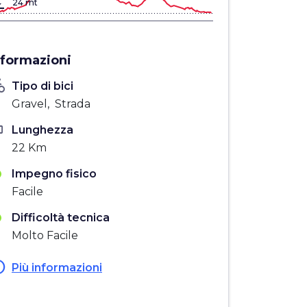
gn_bottom
24 mt
nformazioni
_bike
Tipo di bici
Gravel, Strada
ten
Lunghezza
22 Km
Impegno fisico
Facile
Difficoltà tecnica
Molto Facile
fo
Più informazioni