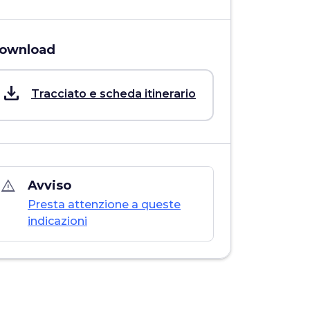
ownload
save_alt
Tracciato e scheda itinerario
warning_amber
Avviso
Presta attenzione a queste
indicazioni