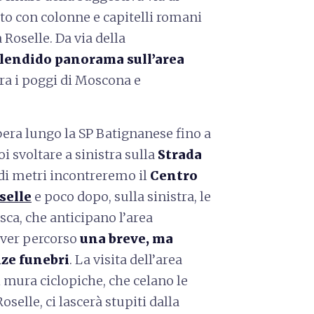
ito con colonne e capitelli romani
Roselle. Da via della
lendido panorama sull’area
tra i poggi di Moscona e
bera lungo la SP Batignanese fino a
oi svoltare a sinistra sulla
Strada
 di metri incontreremo il
Centro
selle
e poco dopo, sulla sinistra, le
sca, che anticipano l’area
aver percorso
una breve, ma
nze funebri
. La visita dell’area
i mura ciclopiche, che celano le
oselle, ci lascerà stupiti dalla