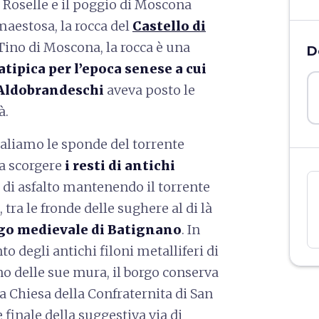
 Roselle e il poggio di Moscona
maestosa, la rocca del
Castello di
Tino di Moscona, la rocca è una
D
atipica per l’epoca senese a cui
Aldobrandeschi
aveva posto le
à.
saliamo le sponde del torrente
ra scorgere
i resti di antichi
o di asfalto mantenendo il torrente
 tra le fronde delle sughere al di là
rgo medievale di Batignano
. In
o degli antichi filoni metalliferi di
rno delle sue mura, il borgo conserva
 la Chiesa della Confraternita di San
 finale della suggestiva via di