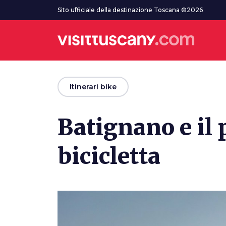
Vai al contenuto principale
Sito ufficiale della destinazione Toscana ©2026
arrow_back
Itinerari bike
Batignano e il 
bicicletta