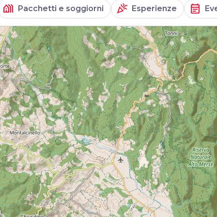
holiday_village
celebration
event_note
Pacchetti e soggiorni
Esperienze
Ev