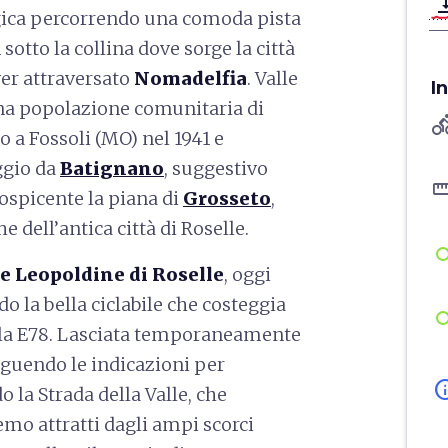
vertical_ali
ogica percorrendo una comoda pista
n sotto la collina dove sorge la città
er attraversato
Nomadelfia
. Valle
I
 una popolazione comunitaria di
directions
o a Fossoli (MO) nel 1941 e
aggio da
Batignano
, suggestivo
straigh
ospicente la piana di
Grosseto
,
e dell’antica città di Roselle.
e Leopoldine di Roselle
, oggi
o la bella ciclabile che costeggia
ella E78. Lasciata temporaneamente
seguendo le indicazioni per
in
la Strada della Valle, che
emo attratti dagli ampi scorci