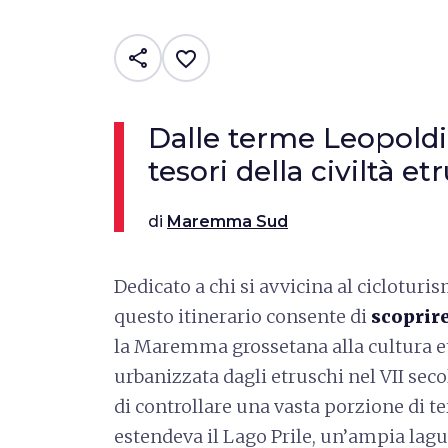
share
favorite_border
Dalle terme Leopoldin
tesori della civiltà 
di
Maremma Sud
Dedicato a chi si avvicina al ciclotur
questo itinerario consente di
scoprire
la Maremma grossetana alla cultura 
urbanizzata dagli etruschi nel VII sec
di controllare una vasta porzione di ter
estendeva il Lago Prile, un’ampia lag