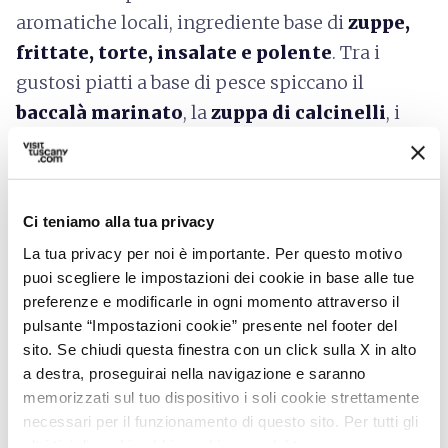
aromatiche locali, ingrediente base di
zuppe,
frittate, torte, insalate e polente
. Tra i
gustosi piatti a base di pesce spiccano il
baccalà marinato
, la
zuppa di calcinelli
, i
muscoli ripieni
, le
acciughe al forno con
patate
.
Ci teniamo alla tua privacy
La tua privacy per noi è importante. Per questo motivo
Pietrasanta e l’arte della scultura
puoi scegliere le impostazioni dei cookie in base alle tue
preferenze e modificarle in ogni momento attraverso il
pulsante “Impostazioni cookie” presente nel footer del
sito. Se chiudi questa finestra con un click sulla X in alto
a destra, proseguirai nella navigazione e saranno
memorizzati sul tuo dispositivo i soli cookie strettamente
necessari per il funzionamento di questo sito. Per tutti gli
altri tipi di cookie abbiamo bisogno del tuo consenso.