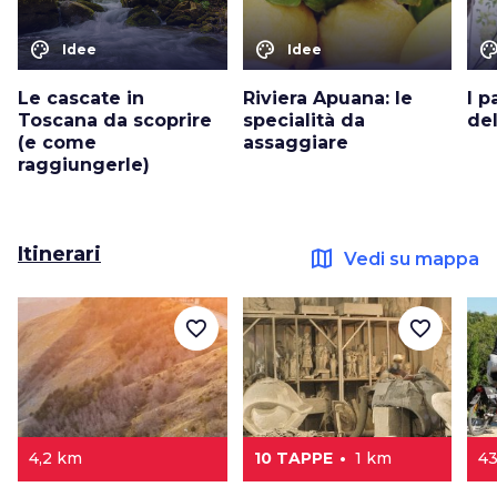
color_lens
color_lens
color_le
Idee
Idee
Le cascate in
Riviera Apuana: le
I p
Toscana da scoprire
specialità da
de
(e come
assaggiare
raggiungerle)
Itinerari
map
Vedi su mappa
favorite_border
favorite_border
4,2 km
10 TAPPE
1 km
43