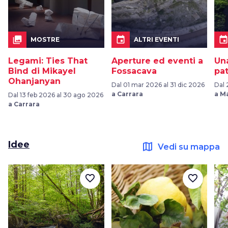
collections
event
even
MOSTRE
ALTRI EVENTI
Legami: Ties That
Aperture ed eventi a
Una
Bind di Mikayel
Fossacava
pa
Ohanjanyan
Dal 01 mar 2026 al 31 dic 2026
Dal 
a Carrara
a M
Dal 13 feb 2026 al 30 ago 2026
a Carrara
Idee
map
Vedi su mappa
favorite_border
favorite_border