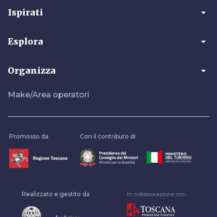
arrow_drop_down
Ispirati
arrow_drop_down
Esplora
arrow_drop_down
Organizza
Make/Area operatori
Promosso da
Con il contributo di
Realizzato e gestito da
In collaborazione con