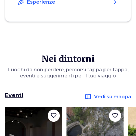
celebration
chevron_right
Esperienze
Nei dintorni
Luoghi da non perdere, percorsi tappa per tappa,
eventi e suggerimenti per il tuo viaggio
Eventi
map
Vedi su mappa
favorite_border
favorite_border