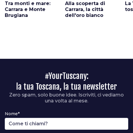
Tra monti e mare:
Alla scoperta di
La
Carrara e Monte
Carrara, la città
tos
Brugiana
dell'oro bianco
#YourTuscany:
la tua Toscana, la tua newsletter
Zero spam, solo buone idee. Iscriviti, ci vediamo
una volta al mese.
Nome*