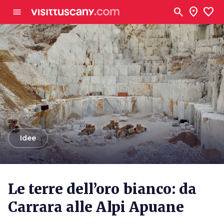
Vai al contenuto principale
search
location_on
favorite
menu
arrow_back
Idee
Le terre dell’oro bianco: da
Carrara alle Alpi Apuane